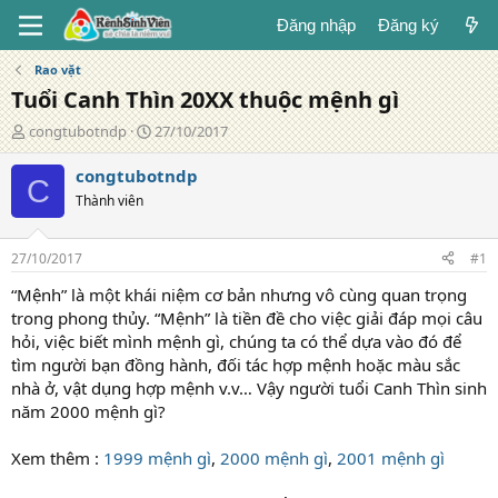
Đăng nhập
Đăng ký
Rao vặt
Tuổi Canh Thìn 20XX thuộc mệnh gì
T
N
congtubotndp
27/10/2017
á
g
c
à
congtubotndp
C
g
y
Thành viên
i
đ
ả
ă
n
27/10/2017
#1
g
“Mệnh” là một khái niệm cơ bản nhưng vô cùng quan trọng
trong phong thủy. “Mệnh” là tiền đề cho việc giải đáp mọi câu
hỏi, việc biết mình mệnh gì, chúng ta có thể dựa vào đó để
tìm người bạn đồng hành, đối tác hợp mệnh hoặc màu sắc
nhà ở, vật dụng hợp mệnh v.v… Vậy người tuổi Canh Thìn sinh
năm 2000 mệnh gì?
Xem thêm :
1999 mệnh gì
,
2000 mệnh gì
,
2001 mệnh gì