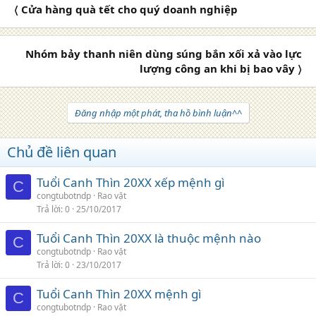
〈 Cửa hàng quà tết cho quý doanh nghiệp
Nhóm bảy thanh niên dùng súng bắn xối xả vào lực
lượng công an khi bị bao vây 〉
Đăng nhập một phát, tha hồ bình luận^^
Chủ đề liên quan
Tuổi Canh Thìn 20XX xếp mệnh gì
C
congtubotndp
Rao vặt
Trả lời
0
25/10/2017
Tuổi Canh Thìn 20XX là thuộc mệnh nào
C
congtubotndp
Rao vặt
Trả lời
0
23/10/2017
Tuổi Canh Thìn 20XX mệnh gì
C
congtubotndp
Rao vặt