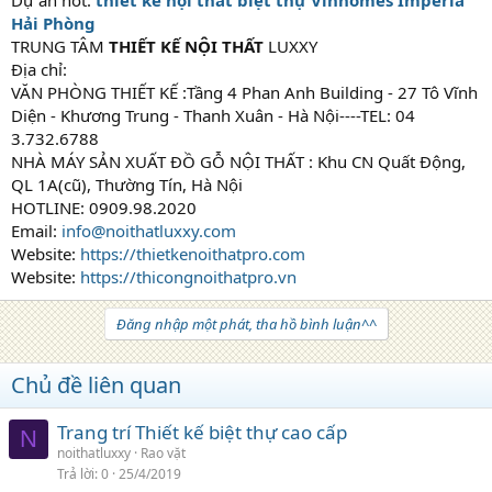
Dự án hot:
thiết kế nội thất biệt thự Vinhomes Imperia
Hải Phòng
TRUNG TÂM
THIẾT KẾ NỘI THẤT
LUXXY
Địa chỉ:
VĂN PHÒNG THIẾT KẾ :Tầng 4 Phan Anh Building - 27 Tô Vĩnh
Diện - Khương Trung - Thanh Xuân - Hà Nội----TEL: 04
3.732.6788
NHÀ MÁY SẢN XUẤT ĐỒ GỖ NỘI THẤT : Khu CN Quất Động,
QL 1A(cũ), Thường Tín, Hà Nội
HOTLINE: 0909.98.2020
Email:
info@noithatluxxy.com
Website:
https://thietkenoithatpro.com
Website:
https://thicongnoithatpro.vn
Đăng nhập một phát, tha hồ bình luận^^
Chủ đề liên quan
Trang trí Thiết kế biệt thự cao cấp
N
noithatluxxy
Rao vặt
Trả lời
0
25/4/2019