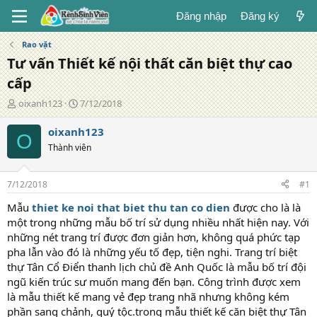
Đăng nhập
Đăng ký
Rao vặt
Tư vấn Thiết kế nội thất căn biệt thự cao
cấp
T
N
oixanh123
7/12/2018
á
g
c
à
oixanh123
O
g
y
Thành viên
i
đ
ả
ă
n
7/12/2018
#1
g
Mẫu
thiet ke noi that biet thu tan co dien
được cho là là
một trong những mẫu bố trí sử dụng nhiều nhất hiện nay. Với
những nét trang trí được đơn giản hơn, không quá phức tạp
pha lẫn vào đó là những yếu tố đẹp, tiện nghi. Trang trí biệt
thự Tân Cổ Điển thanh lịch chủ đề Anh Quốc là mẫu bố trí đội
ngũ kiến trúc sư muốn mang đến bạn. Công trình được xem
là mẫu thiết kế mang vẻ đẹp trang nhã nhưng không kém
phần sang chảnh, quý tộc.trong mẫu thiết kế căn biệt thự Tân