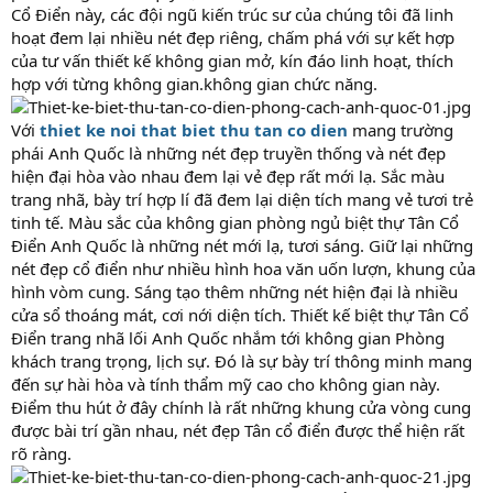
Cổ Điển này, các đội ngũ kiến trúc sư của chúng tôi đã linh
hoạt đem lại nhiều nét đẹp riêng, chấm phá với sự kết hợp
của tư vấn thiết kế không gian mở, kín đáo linh hoạt, thích
hợp với từng không gian.không gian chức năng.
Với
thiet ke noi that biet thu tan co dien
mang trường
phái Anh Quốc là những nét đẹp truyền thống và nét đẹp
hiện đại hòa vào nhau đem lại vẻ đẹp rất mới lạ. Sắc màu
trang nhã, bày trí hợp lí đã đem lại diện tích mang vẻ tươi trẻ
tinh tế. Màu sắc của không gian phòng ngủ biệt thự Tân Cổ
Điển Anh Quốc là những nét mới lạ, tươi sáng. Giữ lại những
nét đẹp cổ điển như nhiều hình hoa văn uốn lượn, khung của
hình vòm cung. Sáng tạo thêm những nét hiện đại là nhiều
cửa sổ thoáng mát, cơi nới diện tích. Thiết kế biệt thự Tân Cổ
Điển trang nhã lối Anh Quốc nhắm tới không gian Phòng
khách trang trọng, lịch sự. Đó là sự bày trí thông minh mang
đến sự hài hòa và tính thẩm mỹ cao cho không gian này.
Điểm thu hút ở đây chính là rất những khung cửa vòng cung
được bài trí gần nhau, nét đẹp Tân cổ điển được thể hiện rất
rõ ràng.