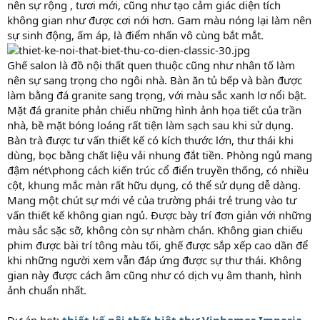
nên sự rộng , tươi mới, cũng như tạo cảm giác diện tích
không gian như được cơi nới hơn. Gam màu nóng lại làm nên
sự sinh động, ấm áp, là điểm nhấn vô cùng bắt mắt.
Ghế salon là đồ nội thất quen thuộc cũng như nhân tố làm
nên sự sang trọng cho ngôi nhà. Bàn ăn tủ bếp và bàn được
làm bằng đá granite sang trọng, với màu sắc xanh lơ nổi bật.
Mặt đá granite phản chiếu những hình ảnh họa tiết của trần
nhà, bề mặt bóng loáng rất tiện làm sạch sau khi sử dụng.
Bàn trà được tư vấn thiết kế có kích thước lớn, thư thái khi
dùng, bọc bằng chất liệu vải nhung đắt tiền. Phòng ngủ mang
đậm nét\phong cách kiến trúc cổ điển truyền thống, có nhiều
cột, khung mắc màn rất hữu dụng, có thể sử dụng dễ dàng.
Mang một chút sự mới vẻ của trường phái trẻ trung vào tư
vấn thiết kế không gian ngủ. Được bày trí đơn giản với những
màu sắc sặc sỡ, không còn sự nhàm chán. Không gian chiếu
phim được bài trí tông màu tối, ghế được sắp xếp cao dần để
khi những người xem vẫn đáp ứng được sự thư thái. Không
gian này được cách âm cũng như có dịch vụ âm thanh, hình
ảnh chuẩn nhất.