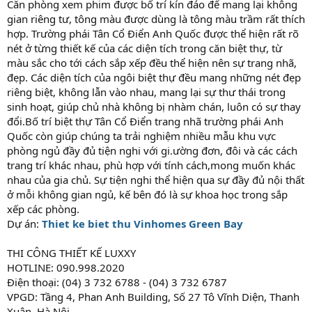
Căn phòng xem phim được bố trí kín đáo để mang lại không
gian riêng tư, tông màu được dùng là tông màu trầm rất thích
hợp. Trường phái Tân Cổ Điển Anh Quốc được thể hiện rất rõ
nét ở từng thiết kế của các diện tích trong căn biệt thự, từ
màu sắc cho tới cách sắp xếp đều thể hiện nên sự trang nhã,
đẹp. Các diện tích của ngôi biệt thự đều mang những nét đẹp
riêng biệt, không lẫn vào nhau, mang lại sự thư thái trong
sinh hoạt, giúp chủ nhà không bị nhàm chán, luôn có sự thay
đổi.Bố trí biệt thự Tân Cổ Điển trang nhã trường phái Anh
Quốc còn giúp chúng ta trải nghiệm nhiều mẫu khu vực
phòng ngủ đầy đủ tiện nghi với gi.ường đơn, đôi và các cách
trang trí khác nhau, phù hợp với tính cách,mong muốn khác
nhau của gia chủ. Sự tiện nghi thể hiện qua sự đầy đủ nội thất
ở mỗi không gian ngủ, kế bên đó là sự khoa học trong sắp
xếp các phòng.
Dự án:
Thiet ke biet thu Vinhomes Green Bay
THI CÔNG THIẾT KẾ LUXXY
HOTLINE: 090.998.2020
Điện thoại: (04) 3 732 6788 - (04) 3 732 6787
VPGD: Tầng 4, Phan Anh Building, Số 27 Tô Vĩnh Diện, Thanh
Xuân, Hà Nội