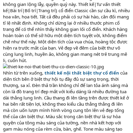
không gian lộng lẫy, quyền quý này. Thiết kế|Tư vấn thiết
kế|Bài trí|Bố trí|Trang trí} cổ điển Classic cần sự cầu kì, nhiều
hoa văn, họa tiết. Tất cả đều phải có sự hài hào, cân đối mang
tỉ lệ nhất định. Không chỉ dừng lại ở nhiều thước phim cổ
trang để có thể nhìn thấy không gian lối cổ điển. Khách hàng
hoàn toàn có thể sở hữu một diện tích tuyệt vời, không điểm
chê như thế này. Một diện tích của vua chúa, hoàng tộc được
hiện ra trước mắt của bạn. Vẻ đẹp về đêm của biệt thư vô
cùng lung linh, huyền ảo, không gian mang nét trẻ trung mê
li, cuốn hút.
Nhìn từ trên xuống,
thiết kế nội thất biệt thự cổ điển
của
diện tích bên ở biệt thự hội tụ đầy đủ sự sang trọng, thời
thượng, sa xỉ. Đèn thả trần không chỉ để lan tỏa ánh sáng mà
còn là đồ trang trí đẹp mắt với kiểu dáng là nhiều đường tua
dài thẳng lung linh. Cầu thang đi lên tầng trên được thiết kế ở
hai bên rất tiện lợi, không theo kiểu cầu thẳng thẳng đi lên
mà còn uốn lượn mình hình vòng cung tôn lên vẻ đẹp tổng
thể của căn biệt thự. Màu sắc trong căn biệt thự là sự hòa
quyện của tông màu sáng của tường, nền nhà kết hợp với
gam màu nóng của rèm cửa, bàn, ghế. Tone màu sáng tạo