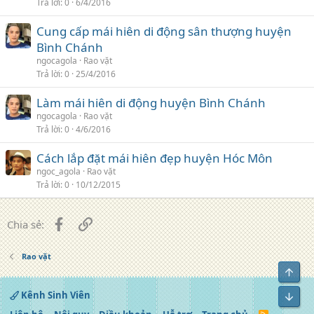
Trả lời
0
6/4/2016
Cung cấp mái hiên di động sân thượng huyện
Bình Chánh
ngocagola
Rao vặt
Trả lời
0
25/4/2016
Làm mái hiên di động huyện Bình Chánh
ngocagola
Rao vặt
Trả lời
0
4/6/2016
Cách lắp đặt mái hiên đẹp huyện Hóc Môn
ngoc_agola
Rao vặt
Trả lời
0
10/12/2015
Facebook
Liên kết
Chia sẻ:
Rao vặt
Top
Kênh Sinh Viên
Bot