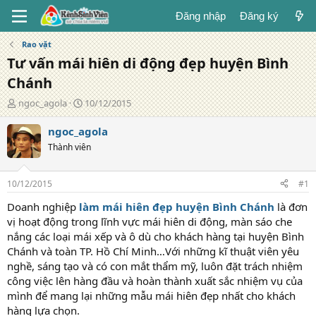
Đăng nhập
Đăng ký
Rao vặt
Tư vấn mái hiên di động đẹp huyện Bình
Chánh
T
N
ngoc_agola
10/12/2015
á
g
c
à
ngoc_agola
g
y
Thành viên
i
đ
ả
ă
n
10/12/2015
#1
g
Doanh nghiệp
làm mái hiên đẹp huyện Bình Chánh
là đơn
vị hoạt động trong lĩnh vực mái hiên di động, màn sáo che
nắng các loại mái xếp và ô dù cho khách hàng tại huyện Bình
Chánh và toàn TP. Hồ Chí Minh…Với những kĩ thuật viên yêu
nghề, sáng tạo và có con mắt thẩm mỹ, luôn đặt trách nhiệm
công việc lên hàng đầu và hoàn thành xuất sắc nhiệm vụ của
mình để mang lại những mẫu mái hiên đẹp nhất cho khách
hàng lựa chọn.