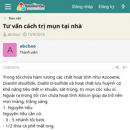
Đăng nhập
Đăng ký
Rao vặt
Tư vấn cách trị mụn tại nhà
T
N
abcbao
13/8/2016
á
g
c
à
abcbao
A
g
y
Thành viên
i
đ
ả
ă
n
13/8/2016
#1
g
Trong tỏi chứa hàm lượng các chất hoạt tính như Azooene,
Dianllil disulfide, Diallil-trisulfide và hoạt chất lưu huỳnh có
khả năng tiêu diệt vi khuẩn, sát trùng, trị mụn cóc xấu xí.
Ngoài ra trong tỏi còn chứa hoạt tính Allicin giúp da trở nên
mịn màng, trắng sáng.
1. Nguyên liệu:
Nguyên liệu cần có:
- 3 - 5 nhánh tỏi tươi.
- 1/2 thìa cà phê mật ong.