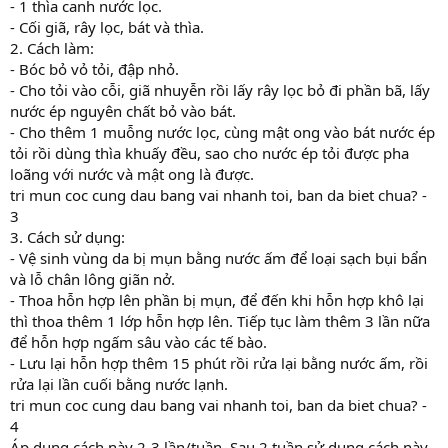
- 1 thìa canh nước lọc.
- Cối giã, rây lọc, bát và thìa.
2. Cách làm:
- Bóc bỏ vỏ tỏi, đập nhỏ.
- Cho tỏi vào cỗi, giã nhuyễn rồi lấy rây lọc bỏ đi phần bã, lấy
nước ép nguyên chất bỏ vào bát.
- Cho thêm 1 muỗng nước lọc, cùng mật ong vào bát nước ép
tỏi rồi dùng thìa khuấy đều, sao cho nước ép tỏi được pha
loãng với nước và mật ong là được.
tri mun coc cung dau bang vai nhanh toi, ban da biet chua? -
3
3. Cách sử dụng:
- Vệ sinh vùng da bị mụn bằng nước ấm để loại sạch bụi bẩn
và lỗ chân lông giãn nở.
- Thoa hỗn hợp lên phần bị mụn, để đến khi hỗn hợp khô lại
thì thoa thêm 1 lớp hỗn hợp lên. Tiếp tục làm thêm 3 lần nữa
để hỗn hợp ngấm sâu vào các tế bào.
- Lưu lại hỗn hợp thêm 15 phút rồi rửa lại bằng nước ấm, rồi
rửa lại lần cuối bằng nước lạnh.
tri mun coc cung dau bang vai nhanh toi, ban da biet chua? -
4
Áp dụng cách này 2-3 lần/tuần. Sau 2 tuần sử dụng cách này,