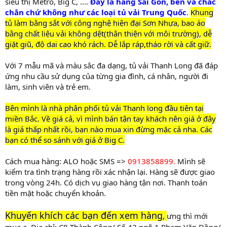
siêu thị Metro, Big C, ....
Đây là hàng Sài Gòn, bền và chắc
chắn chứ không như các loại tủ vải Trung Quốc
.
Khung
tủ làm bằng sắt với công nghệ hiện đại Sơn Nhựa, bao áo
bằng chất liệu vải không dệt(thân thiện với môi trường), dễ
giặt giũ, độ dai cao khó rách. Dễ lắp ráp,tháo rời và cất giữ.
Với 7 mẫu mã và màu sắc đa dạng, tủ vải Thanh Long đã đáp
ứng nhu cầu sử dụng của từng gia đình, cá nhân, người đi
làm, sinh viên và trẻ em.
Bên mình là nhà phân phối tủ vải Thanh long đầu tiên tại
miền Bắc. Về giá cả, vì mình bán tận tay khách nên giá ở đây
là giá thấp nhất rồi, bạn nào mua xin đừng mặc cả nha. Các
bạn có thể so sánh với giá ở Big C.
Cách mua hàng: ALO hoặc SMS =>
0913858899.
Mình sẽ
kiểm tra tình trạng hàng rồi xác nhận lại. Hàng sẽ được giao
trong vòng 24h. Có dịch vụ giao hàng tận nơi. Thanh toán
tiền mặt hoặc chuyển khoản.
Khuyến khích các bạn đến xem hàng
,
ưng thì mới
mua ạ .Địa chỉ: C8 Thành Công/ Số 43 ngõ 1 Phạm Văn Đồng/