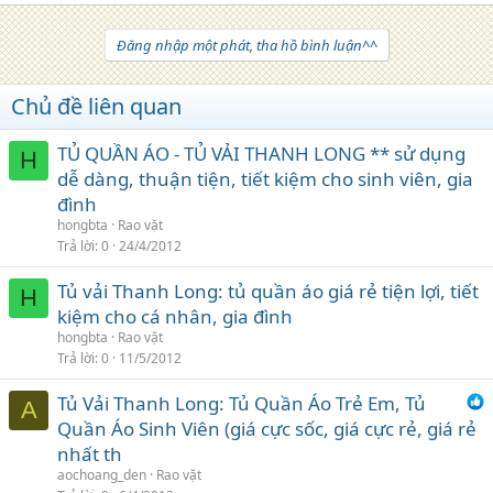
Đăng nhập một phát, tha hồ bình luận^^
Chủ đề liên quan
TỦ QUẦN ÁO - TỦ VẢI THANH LONG ** sử dụng
H
dễ dàng, thuận tiện, tiết kiệm cho sinh viên, gia
đình
hongbta
Rao vặt
Trả lời
0
24/4/2012
Tủ vải Thanh Long: tủ quần áo giá rẻ tiện lợi, tiết
H
kiệm cho cá nhân, gia đình
hongbta
Rao vặt
Trả lời
0
11/5/2012
Tủ Vải Thanh Long: Tủ Quần Áo Trẻ Em, Tủ
A
Quần Áo Sinh Viên (giá cực sốc, giá cực rẻ, giá rẻ
nhất th
aochoang_den
Rao vặt