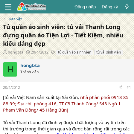
Đăng nhập
Đăng ký
Rao vặt
Tủ quần áo sinh viên: tủ vải Thanh Long
đựng quần áo Tiện Lợi - Tiết Kiệm, nhiều
kiểu dáng đẹp
T
N
T
hongbta
20/4/2012
tủ quần áo sinh viên
tủ vải sinh viên
á
g
ừ
c
à
k
hongbta
H
g
y
h
Thành viên
i
đ
ó
ả
ă
a
n
20/4/2012
#1
g
[tủ vải Việt Nam sản xuất tại Sài Gòn,
nhà phân phối 0913 85
88 99; Địa chỉ: phòng 416, TT C8 Thành Công/ S43 Ngõ 1
Phạm Văn Đồng/ 45 Hàng Bún]
Tủ vải Thanh Long đã đinh vị được chất lượng và uy tín trên
thị trường trong thời gian qua và được bán rộng rãi trong các