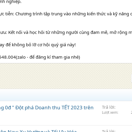
anh nghiệp.
c tiễn: Chương trình tập trung vào những kiến thức và kỹ năng 
 lưu: Kết nối và học hỏi từ những người cùng đam mê, mở rộng m
y để không bỏ lỡ cơ hội quý giá này!
548.004(zalo - để đăng kí tham gia nhé)
ng 0đ " Đột phá Doanh thu TẾT 2023 trên
Trả lời
Lượt xem
iện Nay: Xu Hướng và Tối Ưu Hóa
Trả lời