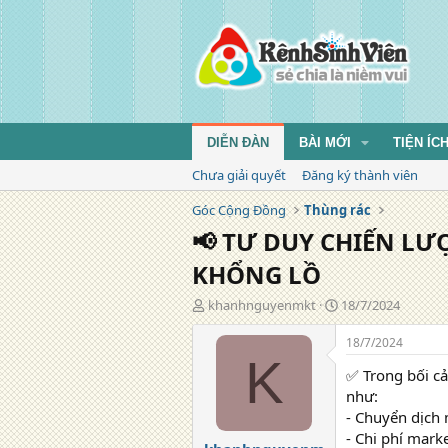
DIỄN ĐÀN
BÀI MỚI
TIỆN ÍC
Chưa giải quyết
Đăng ký thành viên
Góc Cộng Đồng
Thùng rác
📢 TƯ DUY CHIẾN L
KHỔNG LỒ
T
N
khanhnguyenmkt
18/7/2024
á
g
c
à
18/7/2024
g
y
K
✅ Trong bối cả
i
đ
ả
ă
như:
n
- Chuyển dịch
g
- Chi phí mar