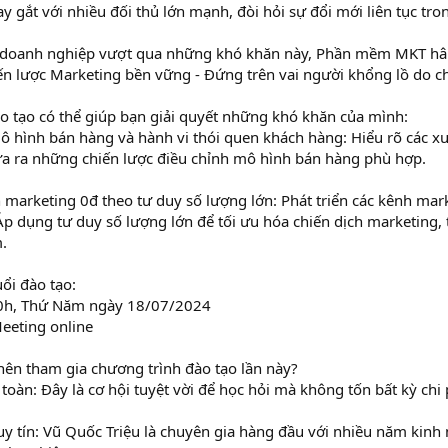
ay gắt với nhiều đối thủ lớn mạnh, đòi hỏi sự đổi mới liên tục tro
 doanh nghiệp vượt qua những khó khăn này, Phần mềm MKT hân 
ến lược Marketing bền vững - Đứng trên vai người khổng lồ do c
 tạo có thể giúp bạn giải quyết những khó khăn của mình:
 hình bán hàng và hành vi thói quen khách hàng: Hiểu rõ các xu
ưa ra những chiến lược điều chỉnh mô hình bán hàng phù hợp.
marketing 0đ theo tư duy số lượng lớn: Phát triển các kênh mar
Áp dụng tư duy số lượng lớn để tối ưu hóa chiến dịch marketing
.
ổi đào tạo:
20h, Thứ Năm ngày 18/07/2024
eeting online
nên tham gia chương trình đào tạo lần này?
toàn: Đây là cơ hội tuyệt vời để học hỏi mà không tốn bất kỳ chi 
y tín: Vũ Quốc Triệu là chuyên gia hàng đầu với nhiều năm kinh