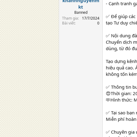
khanhnguyenm
- Cạnh tranh g
kt
Banned
✅ Để giúp các
Tham gia
17/7/2024
tạo Tư duy chi
Bài viết
0
✅ Nội dung đào
Chuyển dịch mô
dùng, từ đó đ
Tạo dựng kênh 
hiệu quả cao. 
không tốn kém
✅ Thông tin bu
😍Thời gian: 
🫶Hình thức: M
✅ Tại sao bạn 
Miễn phí hoàn 
✅ Chuyên gia u