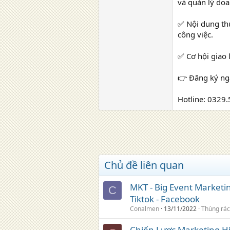
và quản lý do
✅ Nội dung thự
công việc.
✅ Cơ hội giao
👉 Đăng ký nga
Hotline: 0329.
Chủ đề liên quan
MKT - Big Event Marketi
C
Tiktok - Facebook
Conalmen
13/11/2022
Thùng rác
Chiến Lược Marketing H