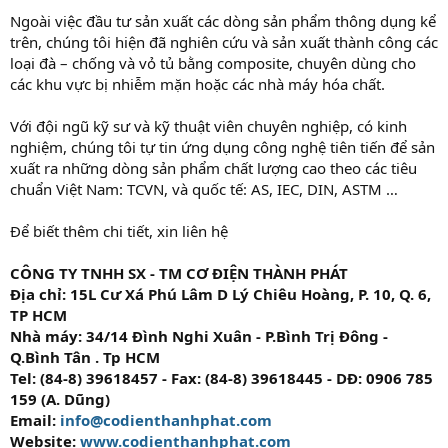
Ngoài việc đầu tư sản xuất các dòng sản phẩm thông dụng kể
trên, chúng tôi hiện đã nghiên cứu và sản xuất thành công các
loại đà – chống và vỏ tủ bằng composite, chuyên dùng cho
các khu vực bị nhiễm mặn hoặc các nhà máy hóa chất.
Với đội ngũ kỹ sư và kỹ thuật viên chuyên nghiệp, có kinh
nghiệm, chúng tôi tự tin ứng dụng công nghệ tiên tiến để sản
xuất ra những dòng sản phẩm chất lượng cao theo các tiêu
chuẩn Việt Nam: TCVN, và quốc tế: AS, IEC, DIN, ASTM …
Để biết thêm chi tiết, xin liên hệ
CÔNG TY TNHH SX - TM CƠ ĐIỆN
THÀNH PHÁT
Địa chỉ: 15L Cư Xá Phú Lâm D Lý Chiêu Hoàng, P. 10, Q. 6,
TP HCM
Nhà máy: 34/14 Đình Nghi Xuân - P.Bình Trị Đông -
Q.Bình Tân . Tp HCM
Tel: (84-8) 39618457 - Fax: (84-8) 39618445 - DĐ: 0906 785
159 (A. Dũng)
Email:
info@codienthanhphat.com
Website:
www.codienthanhphat.com