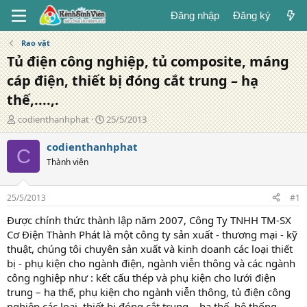
Đăng nhập
Đăng ký
Rao vặt
Tủ điện công nghiệp, tủ composite, máng
cáp điện, thiết bị đóng cắt trung – hạ
thế,....,.
T
N
codienthanhphat
25/5/2013
á
g
c
à
codienthanhphat
C
g
y
Thành viên
i
đ
ả
ă
n
25/5/2013
#1
g
Được chính thức thành lập năm 2007, Công Ty TNHH TM-SX
Cơ Điện Thành Phát là một công ty sản xuất - thương mại - kỹ
thuật, chúng tôi chuyên sản xuất và kinh doanh các loại thiết
bị - phụ kiện cho ngành điện, ngành viễn thông và các ngành
công nghiệp như : kết cấu thép và phụ kiện cho lưới điện
trung – hạ thế, phụ kiện cho ngành viễn thông, tủ điện công
nghiệp các loại, thiết bị đóng cắt trung – hạ thế, hệ thống