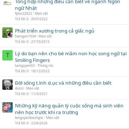
Tổng hợp những điều cần biết về ngành Ngôn
ngữ Nhật
fptuct2022
Mẹo vặt
Trả lời
0
20/5/2022
Phát triển xương trong cả giấc ngủ
haingan1934
Mẹo vặt
Trả lời
0
27/10/2015
Lý do bạn nên cho bé mầm non học song ngữ tại
T
Smiling Fingers
tainguyen02
Thùng rác
Trả lời
0
18/12/2022
Đời sống t.ình d.ục và những điều cần biết
dunzi
Mẹo vặt
Trả lời
0
11/3/2021
Những kỹ năng quản lý cuộc sống mà sinh viên
nên học trước khi ra trường
lenguyenbaongoc
Mẹo vặt
Trả lời
0
22/6/2026