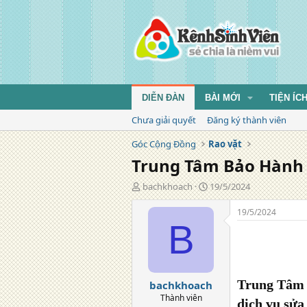
DIỄN ĐÀN
BÀI MỚI
TIỆN ÍC
Chưa giải quyết
Đăng ký thành viên
Góc Cộng Đồng
Rao vặt
Trung Tâm Bảo Hành 
T
N
bachkhoach
19/5/2024
á
g
c
à
19/5/2024
g
y
B
i
đ
ả
ă
n
g
Trung Tâm 
bachkhoach
Thành viên
dịch vụ
sửa