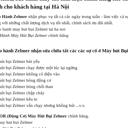
h cho khách hàng tại Hà Nội
o Hành Zelmer
nhận phục vụ tất cả các ngày trong tuần - làm việc cả 
 với những chất lượng dịch vụ tốt nhất, chính sách ưu đãi nhất.
Hành Máy Hút Bụi Zelmer chính hãng
 hành Zelmer nhận sửa chữa tất các các sự cố ở Máy hút Bụ
út bụi Zelmer hút yếu
út bụi Zelmer chạy được một lúc lại ngừng
út bụi Zelmer không có điện vào
út bụi Zelmer hỏng động cơ
út bụi Zelmer hỏng chổi than
út bụi Zelmer chập cháy
út bụi Zelmer kêu to
út bụi Zelmer vẫn chạy nhưng không hút ...v.v.
OR
(Động Cơ) Máy Hút Bụi Zelmer
chính hãng.