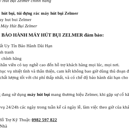
 Hút Bụi Zelmer chính hãng
 hút bụi, túi đựng rác máy hút bụi Zelmer
i Máy Hút Bụi Zelmer
 BẢO HÀNH MÁY HÚT BỤI ZELMER
đảm bảo:
ất Uy Tín Bảo Hành Dài Hạn
nh tranh
 chính hãng
hân viên có tay nghề cao đến hỗ trợ khách hàng mọi lúc, mọi nơi.
hục vụ nhiệt tình và thân thiện, cam kết không bao giờ dùng thủ đoạn 
hất lượng tốt với chi phí thấp nhất, và có chế độ bảo hành dài hạn ch
g đang sử dụng
máy hút bụi
mang thương hiệu Zelmer, khi gặp sự cố hãy
 vụ 24/24h các ngày trong tuần kể cả ngày lễ, làm việc theo giờ của k
ỗ Trợ Kỹ Thuật:
0982 597 822
 Nhà