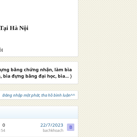
Tại Hà Nội
ÔI
đựng bằng chứng nhận, làm bìa
bìa đựng bằng đại học, bìa... 〉
Đăng nhập một phát, tha hồ bình luận^^
0
22/7/2023
B
154
bachkhoach