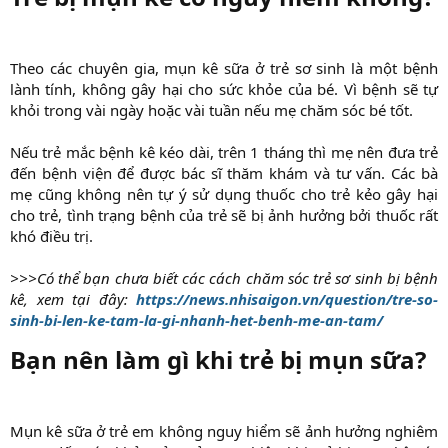
Theo các chuyên gia, mụn kê sữa ở trẻ sơ sinh là một bệnh
lành tính, không gây hại cho sức khỏe của bé. Vì bệnh sẽ tự
khỏi trong vài ngày hoặc vài tuần nếu mẹ chăm sóc bé tốt.
Nếu trẻ mắc bệnh kê kéo dài, trên 1 tháng thì mẹ nên đưa trẻ
đến bệnh viện để được bác sĩ thăm khám và tư vấn. Các bà
mẹ cũng không nên tự ý sử dụng thuốc cho trẻ kẻo gây hại
cho trẻ, tình trạng bệnh của trẻ sẽ bị ảnh hưởng bởi thuốc rất
khó điều trị.
>>>Có thể bạn chưa biết các cách chăm sóc trẻ sơ sinh bị bệnh
kê, xem tại đây:
https://news.nhisaigon.vn/question/tre-so-
sinh-bi-len-ke-tam-la-gi-nhanh-het-benh-me-an-tam/
Bạn nên làm gì khi trẻ bị mụn sữa?​
Mụn kê sữa ở trẻ em không nguy hiểm sẽ ảnh hưởng nghiêm