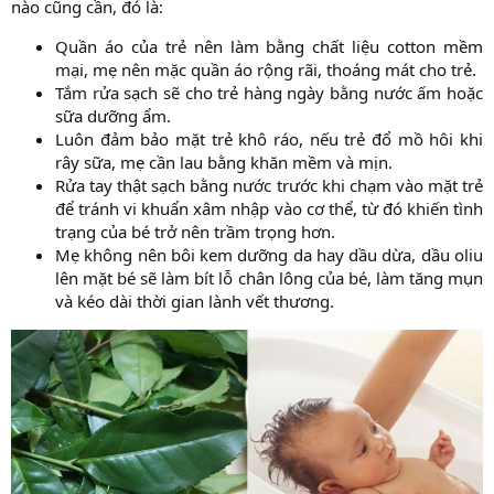
nào cũng cần, đó là:​
Quần áo của trẻ nên làm bằng chất liệu cotton mềm
mại, mẹ nên mặc quần áo rộng rãi, thoáng mát cho trẻ.​
Tắm rửa sạch sẽ cho trẻ hàng ngày bằng nước ấm hoặc
sữa dưỡng ẩm.​
Luôn đảm bảo mặt trẻ khô ráo, nếu trẻ đổ mồ hôi khi
rây sữa, mẹ cần lau bằng khăn mềm và mịn.​
Rửa tay thật sạch bằng nước trước khi chạm vào mặt trẻ
để tránh vi khuẩn xâm nhập vào cơ thể, từ đó khiến tình
trạng của bé trở nên trầm trọng hơn.​
Mẹ không nên bôi kem dưỡng da hay dầu dừa, dầu oliu
lên mặt bé sẽ làm bít lỗ chân lông của bé, làm tăng mụn
và kéo dài thời gian lành vết thương.​