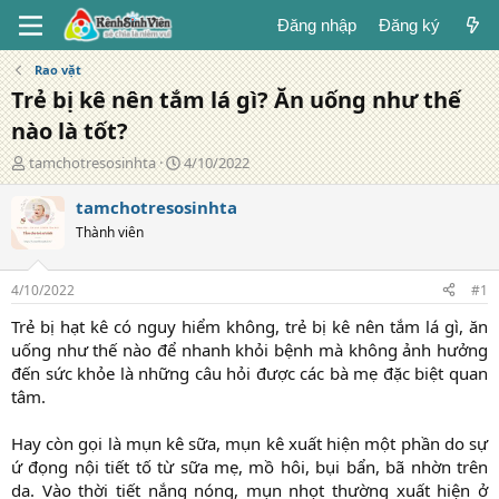
Đăng nhập
Đăng ký
Rao vặt
Trẻ bị kê nên tắm lá gì? Ăn uống như thế
nào là tốt?
T
N
tamchotresosinhta
4/10/2022
á
g
c
à
tamchotresosinhta
g
y
Thành viên
i
đ
ả
ă
n
4/10/2022
#1
g
Trẻ bị hạt kê có nguy hiểm không, trẻ bị kê nên tắm lá gì, ăn
uống như thế nào để nhanh khỏi bệnh mà không ảnh hưởng
đến sức khỏe là những câu hỏi được các bà mẹ đặc biệt quan
tâm.
Hay còn gọi là mụn kê sữa, mụn kê xuất hiện một phần do sự
ứ đọng nội tiết tố từ sữa mẹ, mồ hôi, bụi bẩn, bã nhờn trên
da. Vào thời tiết nắng nóng, mụn nhọt thường xuất hiện ở