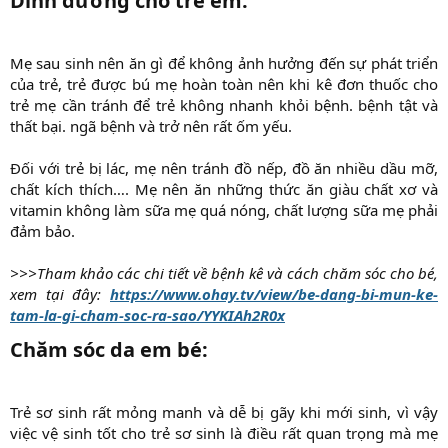
Dinh dưỡng cho trẻ em:​
Mẹ sau sinh nên ăn gì để không ảnh hưởng đến sự phát triển
của trẻ, trẻ được bú mẹ hoàn toàn nên khi kê đơn thuốc cho
trẻ mẹ cần tránh để trẻ không nhanh khỏi bệnh. bệnh tật và
thất bại. ngã bệnh và trở nên rất ốm yếu.
Đối với trẻ bị lác, mẹ nên tránh đồ nếp, đồ ăn nhiều dầu mỡ,
chất kích thích…. Mẹ nên ăn những thức ăn giàu chất xơ và
vitamin không làm sữa mẹ quá nóng, chất lượng sữa mẹ phải
đảm bảo.
>>>Tham khảo các chi tiết về bệnh kê và cách chăm sóc cho bé,
xem tại đây:
https://www.ohay.tv/view/be-dang-bi-mun-ke-
tam-la-gi-cham-soc-ra-sao/YYKIAh2R0x
Chăm sóc da em bé:​
Trẻ sơ sinh rất mỏng manh và dễ bị gãy khi mới sinh, vì vậy
việc vệ sinh tốt cho trẻ sơ sinh là điều rất quan trọng mà mẹ