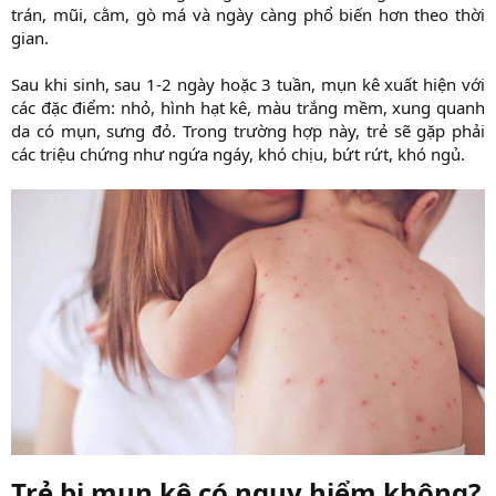
trán, mũi, cằm, gò má và ngày càng phổ biến hơn theo thời
gian.
Sau khi sinh, sau 1-2 ngày hoặc 3 tuần, mụn kê xuất hiện với
các đặc điểm: nhỏ, hình hạt kê, màu trắng mềm, xung quanh
da có mụn, sưng đỏ. Trong trường hợp này, trẻ sẽ gặp phải
các triệu chứng như ngứa ngáy, khó chịu, bứt rứt, khó ngủ.
Trẻ bị mụn kê có nguy hiểm không?​