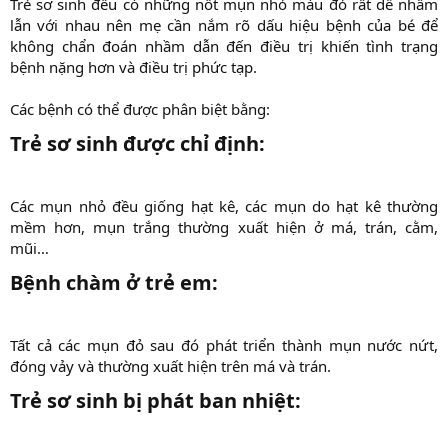
Trẻ sơ sinh đều có những nốt mụn nhỏ màu đỏ rất dễ nhầm
lẫn với nhau nên mẹ cần nắm rõ dấu hiệu bệnh của bé để
không chẩn đoán nhầm dẫn đến điều trị khiến tình trạng
bệnh nặng hơn và điều trị phức tạp.
Các bệnh có thể được phân biệt bằng:​
Trẻ sơ sinh được chỉ định:​
Các mụn nhỏ đều giống hạt kê, các mụn do hạt kê thường
mềm hơn, mụn trắng thường xuất hiện ở má, trán, cằm,
mũi…​
Bệnh chàm ở trẻ em:​
Tất cả các mụn đỏ sau đó phát triển thành mụn nước nứt,
đóng vảy và thường xuất hiện trên má và trán.​
Trẻ sơ sinh bị phát ban nhiệt:​