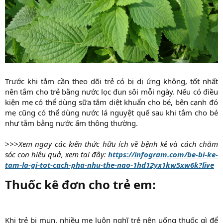
Trước khi tắm cần theo dõi trẻ có bị dị ứng không, tốt nhất
nên tắm cho trẻ bằng nước lọc đun sôi mỗi ngày. Nếu có điều
kiện mẹ có thể dùng sữa tắm diệt khuẩn cho bé, bên cạnh đó
mẹ cũng có thể dùng nước lá nguyệt quế sau khi tắm cho bé
như tắm bằng nước ấm thông thường.
>>>Xem ngay các kiến thức hữu ích về bệnh kê và cách chăm
sóc con hiệu quả, xem tại đây:
https://infogram.com/be-bi-ke-
tam-la-gi-tot-cach-pha-nhu-the-nao-1hd12yx1kw5xw6k?live
Thuốc kê đơn cho trẻ em:​
Khi trẻ bị mụn, nhiều mẹ luôn nghĩ trẻ nên uống thuốc gì để