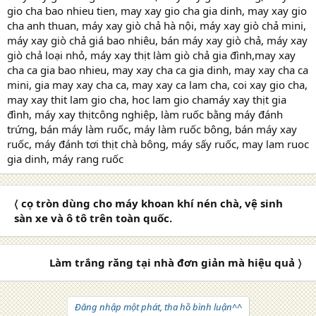
gio cha bao nhieu tien, may xay gio cha gia dinh, may xay gio
cha anh thuan, máy xay giò chả hà nội, máy xay giò chả mini,
máy xay giò chả giá bao nhiêu, bán máy xay giò chả, máy xay
giò chả loại nhỏ, máy xay thịt làm giò chả gia đình,may xay
cha ca gia bao nhieu, may xay cha ca gia dinh, may xay cha ca
mini, gia may xay cha ca, may xay ca lam cha, coi xay gio cha,
may xay thit lam gio cha, hoc lam gio chamáy xay thịt gia
đình, máy xay thịtcông nghiệp, làm ruốc bằng máy đánh
trứng, bán máy làm ruốc, máy làm ruốc bông, bán máy xay
ruốc, máy đánh tơi thịt chà bông, máy sấy ruốc, may lam ruoc
gia dinh, máy rang ruốc
〈 cọ tròn dùng cho máy khoan khí nén chà, vệ sinh
sàn xe và ô tô trên toàn quốc.
Làm trắng răng tại nhà đơn giản mà hiệu quả 〉
Đăng nhập một phát, tha hồ bình luận^^