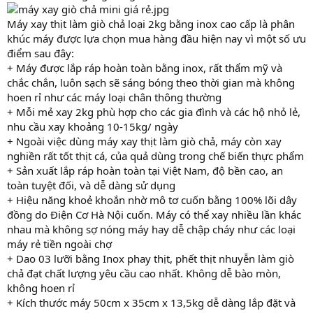
Máy xay thịt làm giò chả loại 2kg bằng inox cao cấp là phân
khúc máy được lựa chọn mua hàng đầu hiện nay vì một số ưu
điểm sau đây:
+ Máy được lắp ráp hoàn toàn bằng inox, rất thẩm mỹ và
chắc chắn, luôn sạch sẽ sáng bóng theo thời gian mà không
hoen rỉ như các máy loại chân thông thường
+ Mỗi mẻ xay 2kg phù hợp cho các gia đình và các hộ nhỏ lẻ,
nhu cầu xay khoảng 10-15kg/ ngày
+ Ngoài việc dùng máy xay thịt làm giò chả, máy còn xay
nghiền rất tốt thịt cá, của quả dùng trong chế biến thực phẩm
+ Sản xuất lắp ráp hoàn toàn tại Việt Nam, độ bền cao, an
toàn tuyệt đối, và dễ dàng sử dụng
+ Hiệu năng khoẻ khoắn nhờ mô tơ cuốn bằng 100% lõi dây
đồng do Điện Cơ Hà Nội cuốn. Máy có thể xay nhiều lần khác
nhau mà không sợ nóng máy hay dễ chập cháy như các loại
máy rẻ tiền ngoài chợ
+ Dao 03 lưỡi bằng Inox phay thịt, phết thịt nhuyễn làm giò
chả đạt chất lượng yêu cầu cao nhất. Không dễ bào mòn,
không hoen rỉ
+ Kích thước máy 50cm x 35cm x 13,5kg dễ dàng lắp đặt và