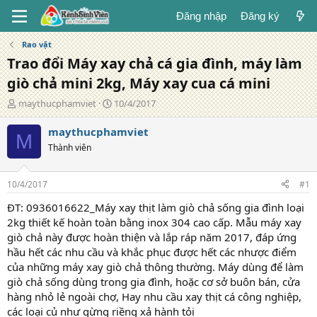
Đăng nhập
Đăng ký
Rao vặt
Trao đổi Máy xay chả cá gia đình, máy làm
giò chả mini 2kg, Máy xay cua cá mini
T
N
maythucphamviet
10/4/2017
á
g
c
à
maythucphamviet
M
g
y
Thành viên
i
đ
ả
ă
n
10/4/2017
#1
g
ĐT: 0936016622_Máy xay thịt làm giò chả sống gia đình loại
2kg thiết kế hoàn toàn bằng inox 304 cao cấp. Mẫu máy xay
giò chả này được hoàn thiện và lắp ráp năm 2017, đáp ứng
hầu hết các nhu cầu và khắc phục được hết các nhược điểm
của những máy xay giò chả thông thường. Máy dùng để làm
giò chả sống dùng trong gia đình, hoặc cơ sở buôn bán, cửa
hàng nhỏ lẻ ngoài chợ, Hay nhu cầu xay thịt cá công nghiệp,
các loại củ như gừng riềng xả hành tỏi