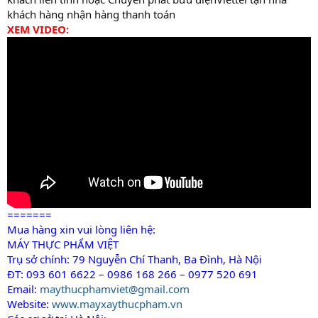
khách hàng nhận hàng thanh toán
XEM VIDEO:
=======
Mua hàng xin vui lòng liên hệ:
MÁY THỰC PHẨM VIỆT
Trụ sở chính: 79 Nguyễn Chí Thanh, Ba Đình, Hà Nội
ĐT: 093 601 6622 – 0986 168 266 – 0977 520 691
Email:
maythucphamviet@gmail.com
Website:
www.mayxaythucpham.vn