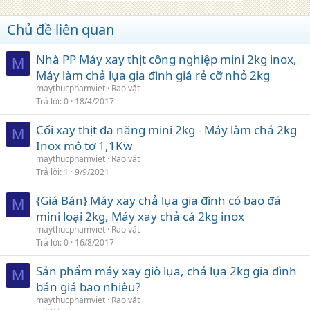
Chủ đề liên quan
Nhà PP Máy xay thịt công nghiệp mini 2kg inox,
M
Máy làm chả lụa gia đình giá rẻ cỡ nhỏ 2kg
maythucphamviet
Rao vặt
Trả lời
0
18/4/2017
Cối xay thịt đa năng mini 2kg - Máy làm chả 2kg
M
Inox mô tơ 1,1Kw
maythucphamviet
Rao vặt
Trả lời
1
9/9/2021
{Giá Bán} Máy xay chả lụa gia đình có bao đá
M
mini loại 2kg, Máy xay chả cá 2kg inox
maythucphamviet
Rao vặt
Trả lời
0
16/8/2017
Sản phẩm máy xay giò lụa, chả lụa 2kg gia đình
M
bán giá bao nhiêu?
maythucphamviet
Rao vặt