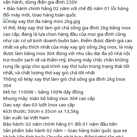
vận hành, dùng điện gia đình 220V
+ Bảo hành chính hãng 02 năm với chế độ năm 01 lỗi hỏng
đổi máy mới, Giao hàng toàn quốc
Vì thế, Máy xay thịt làm giò chả sống gia đình 2kg bằng inox
cao cấp, đang là lựa chọn hàng đầu của mọi gia đình cũng
như các cơ sở kinh doanh buôn bán. Điểm được đánh giá cao
nhất và yêu thích nhất của máy xay giò sống 2kg inox, là máy
được làm bằng inox 304 đúng với nhu cầu đại đa số nhà nội
trợ muốn sạch sẽ và thẩm mỹ, khung máy chắc chắn không
rung lắc giúp cho quá trình xay thịt luôn trong trạng thái tốt
nhất, và chất lượng thịt xay giò chả tốt nhất
Thông số Máy xay thịt làm giò chả sống gia đình 2kg Inox
304
Mô tơ: 1100W – bằng 100% dây đồng
Khung máy: toàn bộ bằng inox 304 cao cấp
Dao xay: dao 03 lưỡi Inox cao cấp
Kích thước: 50cm x 35cm xx 13,5kg
Sản xuất: tại Việt Nam
Bảo hành: 02 năm chính hãng 01 đổi 01 năm đầu tiên
Sản phẩm bảo hành 02 năm – Giao hàng toàn quốc qua xe
khách liên tỉnh hoặc Chuyển phát bưu điệnViettel tận nhà