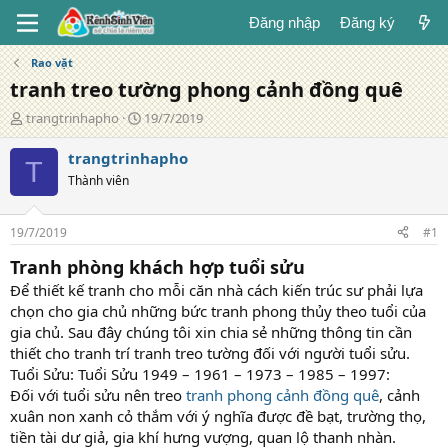
Đăng nhập
Đăng ký
Rao vặt
tranh treo tường phong cảnh đồng quê
T
N
trangtrinhapho
19/7/2019
á
g
c
à
trangtrinhapho
T
g
y
Thành viên
i
đ
ả
ă
n
19/7/2019
#1
g
Tranh phòng khách hợp tuổi sửu
Để thiết kế tranh cho mỗi căn nhà cách kiến trúc sư phải lựa
chọn cho gia chủ những bức tranh phong thủy theo tuổi của
gia chủ. Sau đây chúng tôi xin chia sẻ những thông tin cần
thiết cho tranh trí tranh treo tường đối với người tuổi sửu.
Tuổi Sửu: Tuổi Sửu 1949 – 1961 – 1973 – 1985 – 1997:
Đối với tuổi sửu nên treo
tranh phong cảnh đồng quê
, cảnh
xuân non xanh cỏ thắm với ý nghĩa được đề bạt, trường thọ,
tiền tài dư giả, gia khí hưng vượng, quan lộ thanh nhàn.