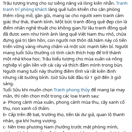
Trâu tượng trưng cho sự siêng năng và lòng kiên nhẫn.
Tranh
tranh trí phòng khách
làng quê luôn khiến cho căn phòng
thêm rộng mở, gần gũi, mang lại cho người xem tranh cảm
giác thư thái, thanh bình. Một bức tranh đồng quê đẹp còn là
điểm nhấn nghệ thuật cho không gian.Từ lâu tranh đồng quê
đã được xem như hình ảnh làng quê Việt Nam thu nhỏ, chứa
đựng giá trị tâm hồn, con người nơi thôn dã.Năm này có tiến
triển vững vàng nhưng chậm và một sức mạnh bền bỉ. Người
mang tuổi Sửu thường có tính cách thích hợp để trở thành
một nhà khoa học. Trâu biểu tượng cho mùa xuân và nông
nghiệp vì gắn liền với cái cày và thích đầm mình trong bùn.
Người mang tuổi này thường điềm tĩnh và rất kiên định
nhưng rất bướng bỉnh. Giờ Sửu bắt đầu từ 1 giờ đến 3 giờ
sáng.
Tuổi Sửu khi muốn chọn
Tranh phong thủy
để mang lại may
mắn, thì nên chọn một trong các loại tranh sau:
a- Phong cảnh mùa xuân, phong cảnh mùa thu, cây xanh cổ
thụ, non xanh cỏ thắm.
b- Cấp trên đề bạt, trường thọ, tiền tài dư giả, quan lộ thanh
nhàn, gia khí hưng vượng.
c- Nên treo phương Nam (hướng trước mặt phòng mình,