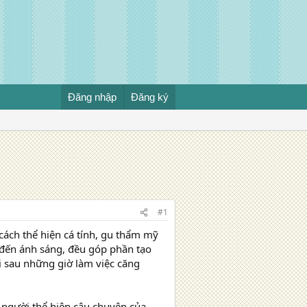
Đăng nhập
Đăng ký
#1
cách thể hiện cá tính, gu thẩm mỹ
c đến ánh sáng, đều góp phần tạo
i sau những giờ làm việc căng
i người thể hiện câu chuyện của