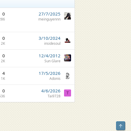
0
27/7/2025
286
meinguyennn
0
3/10/2024
2K
insidesoul
0
12/4/2012
2K
Sun Glare
4
17/5/2026
1K
Adonis
0
4/6/2026
T
536
Tai9728
Top