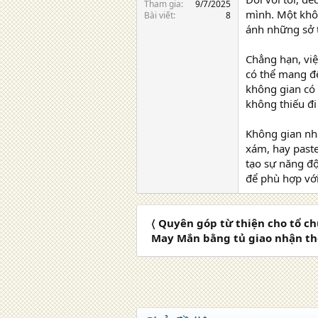
Tham gia
9/7/2025
mình. Một khô
Bài viết
8
ánh những sở t
Chẳng hạn, vi
có thể mang đế
không gian có 
không thiếu đi 
Không gian nh
xám, hay paste
tạo sự năng độ
để phù hợp với
〈 Quyên góp từ thiện cho tổ c
May Mắn bằng tủ giao nhận t