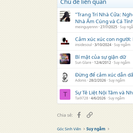
Chủ đề liên quan
"Trang Trí Nhà Cửa: Ng
Nhà Ấm Cúng và Cá Tín
meinguyennn
27/7/2025
Suy ng
Cảm xúc xúc con người:
insidesoul
3/10/2024
Suy ngẫm
Bí mật của sự giận dữ
Sun Glare
12/4/2012
Suy ngẫm
Đừng để cảm xúc dẫn dắ
Adonis
28/2/2026
Suy ngẫm
Sự Tê Liệt Nội Tâm và 
T
Tai9728
4/6/2026
Suy ngẫm
Facebook
Liên kết
Chia sẻ:
Góc Sinh Viên
Suy ngẫm