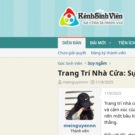
DIỄN ĐÀN
BÀI MỚI
TIỆN ÍC
Chưa giải quyết
Đăng ký thành viên
Góc Sinh Viên
Suy ngẫm
Trang Trí Nhà Cửa: 
T
N
meinguyennn
11/8/2025
á
g
c
à
11/8/2025
g
y
Trang trí nhà 
i
đ
ả
ă
và cảm xúc của
n
nên một bầu kh
g
thẳng.
meinguyennn
Thành viên
Đối với tôi, d