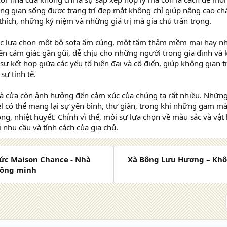
ng gian sống được trang trí đẹp mắt không chỉ giúp nâng cao c
hích, những kỷ niệm và những giá trị mà gia chủ trân trọng.
ệc lựa chọn một bộ sofa ấm cúng, một tấm thảm mềm mại hay nh
n cảm giác gần gũi, dễ chịu cho những người trong gia đình và 
sự kết hợp giữa các yếu tố hiện đại và cổ điển, giúp không gian
sự tinh tế.
à cửa còn ảnh hưởng đến cảm xúc của chúng ta rất nhiều. Nhữ
l có thể mang lại sự yên bình, thư giãn, trong khi những gam 
ng, nhiệt huyết. Chính vì thế, mỗi sự lựa chọn về màu sắc và vật
 nhu cầu và tính cách của gia chủ.
hức Maison Chance - Nhà
Xà Bông Lưu Hương – Khô
hông minh