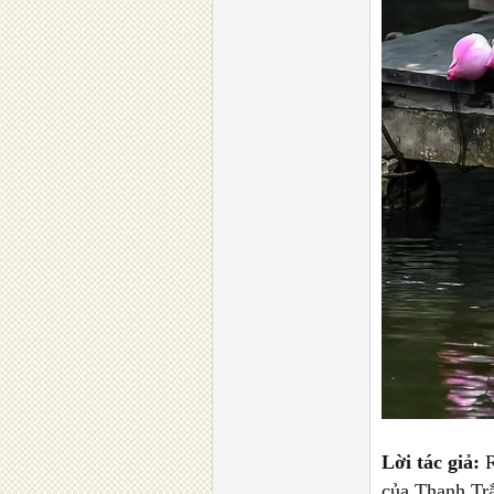
Lời tác giả:
R
của Thanh Tr