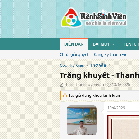
DIỄN ĐÀN
BÀI MỚI
TIỆN ÍC
Chưa giải quyết
Đăng ký thành viên
Góc Thư Giãn
Thơ văn
Trăng khuyết - Than
T
N
thanhtracnguyenvan
10/6/2026
á
g
c
Tác giả đang khóa bình luận
à
g
y
i
đ
10/6/2026
ả
ă
n
g