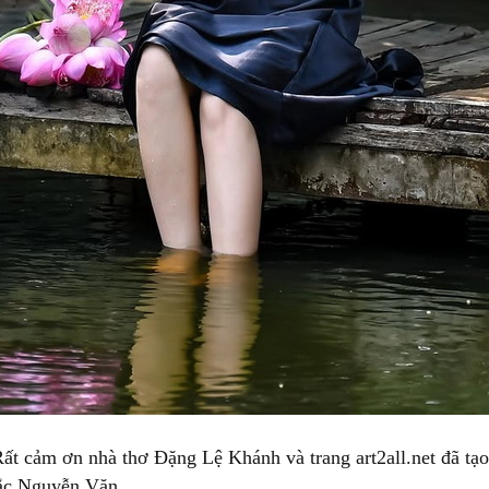
ất cảm ơn nhà thơ Đặng Lệ Khánh và trang art2all.net đã tạo
ắc Nguyễn Văn.