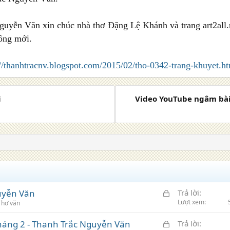
uyễn Văn xin chúc nhà thơ Đặng Lệ Khánh và trang art2all.n
ông mới.
://thanhtracnv.blogspot.com/2015/02/tho-0342-trang-khuyet.h
i
Video YouTube ngâm bài
K
guyễn Văn
Trả lời
h
Lượt xem
Thơ văn
ó
K
háng 2 - Thanh Trắc Nguyễn Văn
Trả lời
a