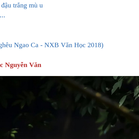
đậu trắng mù u
..
Nghêu Ngao Ca - NXB Văn Học 2018)
c Nguyễn Văn