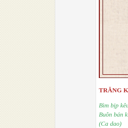
TRĂNG 
Bìm bịp kê
Buôn bán k
(Ca dao)