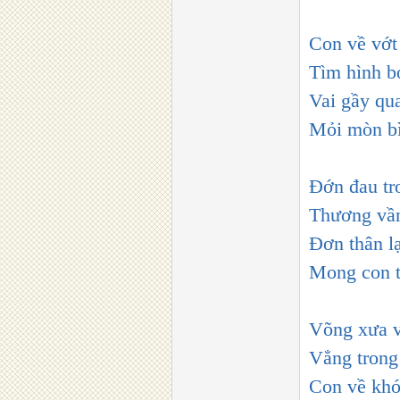
Con về vớt
Tìm hình b
Vai gầy qu
Mỏi mòn bì
Đớn đau tr
Thương vần
Đơn thân l
Mong con t
Võng xưa v
Vẳng trong
Con về khó