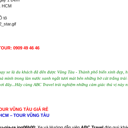
. HCM
 tô
OUR: 0909 49 46 46
hạy xe là du khách đã đến được Vũng Tàu - Thành phố biển xinh đẹp, h
hả mình trong làn nước xanh ngắt tươi mát bên những bờ cát trắng trải 
nơi đây...Hãy cùng ABC Travel trải nghiệm những cảm giác thú vị này n
OUR VŨNG TÀU GIÁ RẺ
 HCM
–
TOUR VŨNG TÀU
06h00:
Xe và Hướng dẫn vi
ên
ABC Travel
đón quý khác