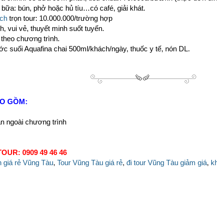
bữa: bún, phở hoặc hủ tíu…có café, giải khát.
ịch
trọn tour: 10.000.000/trường hợp
h, vui vẻ, thuyết minh suốt tuyến.
 theo chương trình.
ớc suối Aquafina chai 500ml/khách/ngày, thuốc y tế, nón DL.
AO GỒM:
ân ngoài chương trình
OUR: 0909 49 46 46
ch giá rẻ Vũng Tàu
,
Tour Vũng Tàu giá rẻ
,
đi tour Vũng Tàu giảm giá
,
k