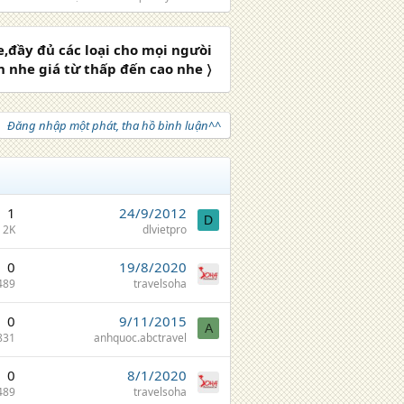
e,đầy đủ các loại cho mọi ngưòi
n nhe giá từ thấp đến cao nhe 〉
Đăng nhập một phát, tha hồ bình luận^^
1
24/9/2012
D
2K
dlvietpro
0
19/8/2020
489
travelsoha
0
9/11/2015
A
831
anhquoc.abctravel
0
8/1/2020
489
travelsoha