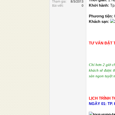
Tham gia
8/3/2013
Khởi hành:
Tp
Bài viết
0
Phương tiện:
Ô
Khách sạn:
TƯ VẤN ĐẶT T
Chỉ hơn 2 giờ c
khách sẽ được t
sản ngon tuyệt 
LỊCH TRÌNH
T
NGÀY 01: TP.