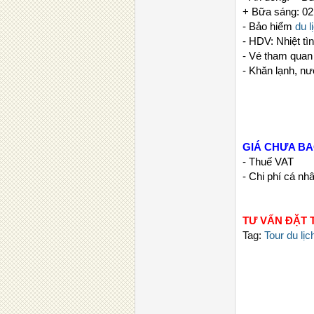
+ Bữa sáng: 02 
- Bảo hiểm
du l
- HDV: Nhiệt tìn
- Vé tham quan
- Khăn lạnh, nư
GIÁ CHƯA B
- Thuế VAT
- Chi phí cá nh
TƯ VẤN ĐẶT T
Tag:
Tour du lị