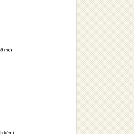
 bố mẹ)
nh kèm)