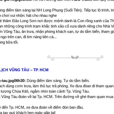
g điểm tâm sáng tại NH Long Phụng (Suối Tiên). Tiếp tục lộ trình, t
ò chơi vui nhộn: hát cho nhau nghe
é thăm Đảo Long Sơn nơi được mệnh danh là Con rồng xanh của T
an những công trình trạm khắc tinh xảo cổ xưa dành riêng cho Nhà V
 Vũng Tàu, ăn trưa, nhận phòng khách sạn, tự do tắm biển, tham gia
go trên cạn, đi tìm nàng tiên cá...
ng bữa tối.
LỊCH VŨNG TÀU
– TP. HCM
06h30:
Dùng điểm tâm sáng. Tự do tắm biển.
h dùng cơm trưa, làm thủ tục trả phòng. Xe đưa đòan đi tham quan 
 tượng Chúa Kitô, ngắm nhìn toàn cảnh Tp. Vũng Tàu.
t Vũng Tàu đoàn về lại Tp. HCM. Trên đường về ghé tham quan mua 
 đến Tp. HCM, xe đưa đoàn về điểm đón ban đầu.
ia tay quý khách hẹn ngày gặp lại!