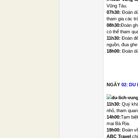
Vũng Tàu
.
07h30:
Đoàn dùn
tham gia các tr
08h30:
Đoàn gh
có thể tham qu
11h30:
Đoàn đến
nguồn, đua ghe n
18h00:
Đoàn dù
NGÀY
02:
DU 
11h30:
Quý khác
nhỏ, tham quan
14h00:
Tạm biệ
mại Bà Rịa.
19h00:
Đoàn về
ABC Travel
ch