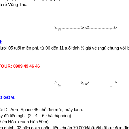
iá rẻ Vũng Tàu
.
I:
ưới 05 tuổi miễn phí, từ 06 đến 11 tuổi tính ½ giá vé (ngủ chung với
OUR: 0909 49 46 46
O GỒM:
Xe DL Aero Space 45 chỗ đời mới, máy lạnh.
y đủ tiện nghi. (2 - 4 – 6 khách/phòng)
Hiền Hòa. (cách biển 50m)
ữa chính: 03 bữa cơm phần, tiêu chuẩn 70.000đ/bữa/kh (thực đơn đí