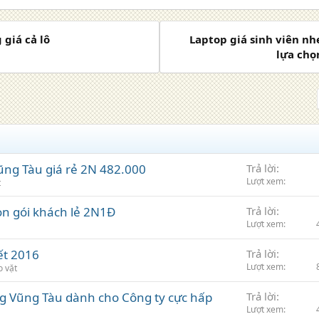
 giá cả lô
Laptop giá sinh viên nh
lựa chọ
Vũng Tàu giá rẻ 2N 482.000
Trả lời
Lượt xem
t
ọn gói khách lẻ 2N1Đ
Trả lời
Lượt xem
ết 2016
Trả lời
Lượt xem
o vặt
ng Vũng Tàu dành cho Công ty cực hấp
Trả lời
Lượt xem