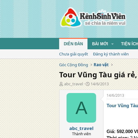
DIỄN ĐÀN
BÀI MỚI
TIỆN ÍC
Chưa giải quyết
Đăng ký thành viên
Góc Cộng Đồng
Rao vặt
Tour Vũng Tàu giá rẻ,
T
N
abc_travel
14/6/2013
á
g
c
à
14/6/2013
g
y
A
i
đ
Tour Vũng Tàu
ả
ă
n
g
abc_travel
Giá: 592.000 
Thành viên
Thời gian:
2 N