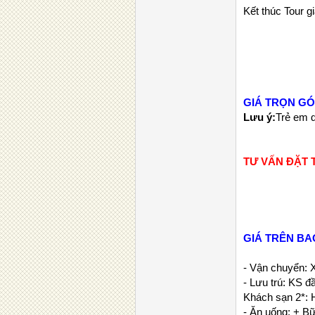
Kết thúc
Tour g
GIÁ TRỌN GÓ
Lưu ý:
Trẻ em d
TƯ VẤN ĐẶT T
GIÁ TRÊN BA
- Vận chuyển: 
- Lưu trú: KS đầ
Khách sạn 2*: 
- Ăn uống: + B