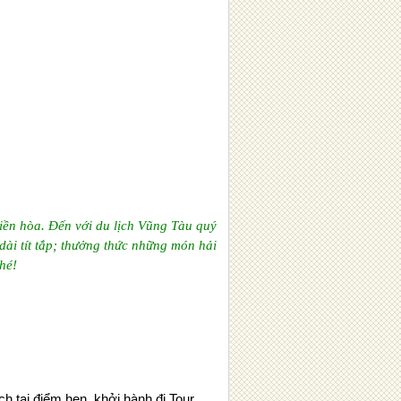
iền hòa. Đến với du lịch Vũng Tàu quý
dài tít tắp; thưởng thức những món hải
hé!
h tại điểm hẹn, khởi hành
đi Tour