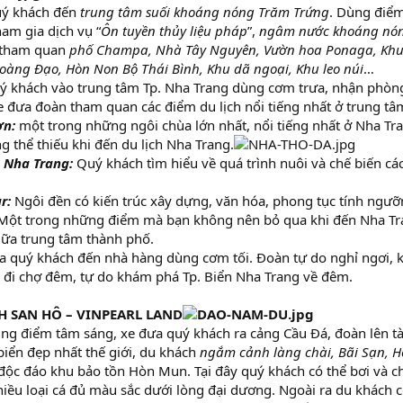
ý khách đến
trung tâm suối khoáng nóng Trăm Trứng
. Dùng điểm
am gia dịch vụ “
Ôn tuyền thủy liệu pháp
”,
ngâm nước khoáng nón
c tham quan
phố Champa, Nhà Tây Nguyên, Vườn hoa Ponaga, Khu
Hoàng Đạo, Hòn Non Bộ Thái Bình, Khu dã ngoại, Khu leo núi
…
 khách vào trung tâm Tp. Nha Trang dùng cơm trưa, nhận phòng
 đưa đoàn tham quan các điểm du lịch nổi tiếng nhất ở trung t
ơn:
một trong những ngôi chùa lớn nhất, nổi tiếng nhất ở Nha Tra
 thể thiếu khi đến du lịch Nha Trang.
 Nha Trang:
Quý khách tìm hiểu về quá trình nuôi và chế biến c
r:
Ngôi đền có kiến trúc xây dựng, văn hóa, phong tục tính ngư
ột trong những điểm mà bạn không nên bỏ qua khi đến Nha Tra
iữa trung tâm thành phố.
đưa quý khách đến nhà hàng dùng cơm tối. Đoàn tự do nghỉ ngơi,
đi chợ đêm, tự do khám phá Tp. Biển Nha Trang về đêm.
H SAN HÔ – VINPEARL LAND
g điểm tâm sáng, xe đưa quý khách ra cảng Cầu Đá, đoàn lên 
biển đẹp nhất thế giới, du khách
ngắm cảnh làng chài, Bãi Sạn, H
độc đáo khu bảo tồn Hòn Mun. Tại đây quý khách có thể bơi và c
iều loại cá đủ màu sắc dưới lòng đại dương. Ngoài ra du khách c