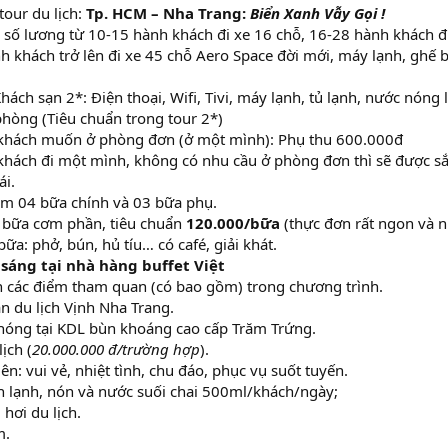
tour du lịch:
Tp. HCM – Nha Trang:
Biển Xanh Vẫy Gọi !
số lương từ 10-15 hành khách đi xe 16 chỗ, 16-28 hành khách đi
h khách trở lên đi xe 45 chỗ Aero Space đời mới, máy lạnh, ghế bật
hách sạn 2*: Điện thoại, Wifi, Tivi, máy lạnh, tủ lạnh, nước nóng 
phòng (Tiêu chuẩn trong tour 2*)
khách muốn ở phòng đơn (ở một mình): Phụ thu 600.000đ
khách đi một mình, không có nhu cầu ở phòng đơn thì sẽ được s
ái.
m 04 bữa chính và 03 bữa phụ.
4 bữa cơm phần, tiêu chuẩn
120.000/bữa
(thực đơn rất ngon và n
ữa: phở, bún, hủ tíu… có café, giải khát.
 sáng tại nhà hàng buffet Việt
n các điểm tham quan (có bao gồm) trong chương trình.
n du lịch Vịnh Nha Trang.
nóng tại KDL bùn khoáng cao cấp Trăm Trứng.
ịch (
20.000.000 đ/trường hợp
).
ên: vui vẻ, nhiệt tình, chu đáo, phục vụ suốt tuyến.
n lạnh, nón và nước suối chai 500ml/khách/ngày;
 hơi du lịch.
m.