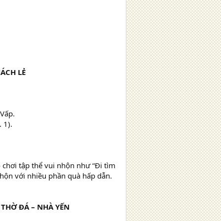
ÁCH LẺ
 Vấp.
 1).
 chơi tập thể vui nhộn như “Đi tìm
 nhộn với nhiều phần quà hấp dẫn.
À THỜ ĐÁ
–
NHÀ YẾN