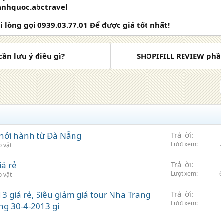
 anhquoc.abctravel
 lòng gọi 0939.03.77.01 Để được giá tốt nhất!
cần lưu ý điều gì?
SHOPIFILL REVIEW phầ
khởi hành từ Đà Nẵng
Trả lời
Lượt xem
o vặt
iá rẻ
Trả lời
Lượt xem
o vặt
3 giá rẻ, Siêu giảm giá tour Nha Trang
Trả lời
Lượt xem
ng 30-4-2013 gi