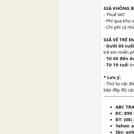
GIÁ KHÔNG 
- Thuế VAT
- Phí qua khu v
- Chi phí cá n
GIÁ VÉ TRẺ E
-
Dưới 05 tuổi
trẻ em miễn ph
-
Từ 05 đến d
-
Từ 10 tuổ
i t
* Lưu ý:
- Thứ tự các đ
bảo đầy đủ cá
--------------------
ABC TRA
ĐC: 890 
ĐT: (08)
Yahoo: 
Sky: an