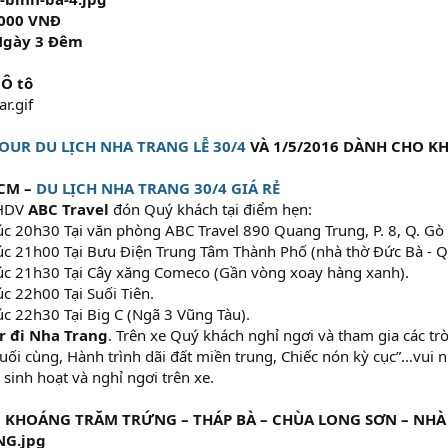
.000 VNĐ
 Ngày 3 Đêm
 Ô tô
OUR DU LỊCH NHA TRANG LỄ 30/4
VÀ 1/5/2016 DÀNH CHO KH
HCM –
DU LỊCH NHA TRANG 30/4 GIÁ RẺ
HDV
ABC Travel
đón Quý khách tại điểm hẹn:
c 20h30 Tại văn phòng ABC Travel 890 Quang Trung, P. 8, Q. Gò
c 21h00 Tại Bưu Điện Trung Tâm Thành Phố (nhà thờ Đức Bà - Q.
c 21h30 Tại Cây xăng Comeco (Gần vòng xoay hàng xanh).
c 22h00 Tại Suối Tiên.
c 22h30 Tại Big C (Ngã 3 Vũng Tàu).
r đi Nha Trang
. Trên xe Quý khách nghỉ ngơi và tham gia các trò
cuối cùng, Hành trình dãi đất miền trung, Chiếc nón kỳ cục”…vui
 sinh hoạt và nghỉ ngơi trên xe.
M KHOÁNG TRĂM TRỨNG – THÁP BÀ – CHÙA LONG SƠN – NH