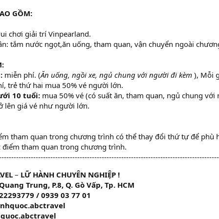
BAO GỒM:
ui chơi giải trí Vinpearland.
hân: tắm nước ngọt,ăn uống, tham quan, vận chuyển ngoài chương
M:
:
miễn phí. (
Ăn uống, ngồi xe, ngủ chung với người đi kèm
), Mỗi 
í, trẻ thứ hai mua 50% vé người lớn.
ưới 10 tuổi:
mua 50% vé (có suất ăn, tham quan, ngủ chung với 
rở lên giá vé như người lớn.
iểm tham quan trong chương trình có thể thay đổi thứ tự để phù 
c điểm tham quan trong chương trình.
------------------------------------------------------------------------------------------
VEL
–
LỮ HÀNH CHUYÊN NGHIỆP !
Quang Trung, P.8, Q. Gò Vấp, Tp. HCM
 22293779 / 0939 03 77 01
anhquoc.abctravel
hquoc.abctravel