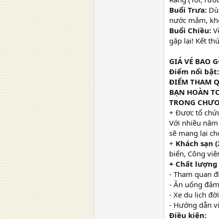
Buổi Trưa:
Dùn
nước mắm, k
Buổi Chiều:
V
gặp lại! Kết th
GIÁ VÉ BAO 
Điểm nổi bật:
ĐIỂM THAM Q
BẠN HOÀN TO
TRONG CHƯƠ
+ Được tổ chức
Với nhiều năm
sẽ mang lại ch
+
Khách sạn (
biển, Công viê
+ Chất lượng
- Tham quan đi
- Ăn uống đảm
- Xe du lịch đờ
- Hướng dẫn vi
Điều kiện: