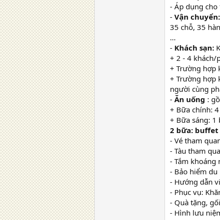
- Áp dụng cho 
-
Vận chuyển:
35 chỗ, 35 hàn
…
-
Khách sạn:
K
+ 2 - 4 khách/
+ Trường hợp 
+ Trường hợp 
người cùng ph
-
Ăn uống
: gồ
+ Bữa chính: 
+ Bữa sáng: 1 b
2 bữa: buffet
- Vé tham qua
- Tàu tham qua
- Tắm khoáng 
- Bảo hiểm du l
- Hướng dẫn vi
- Phục vụ: Khă
- Quà tặng, gối
- Hình lưu niệ