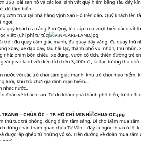
hơn 350 loài san hô và các loài sinh vật quý hiếm bằng Tàu đáy kí
ế, dù tắm biển.
g cơm trưa tại nhà hàng Vịnh San Hô trên đảo. Quý khách lên tàu 
 ngơi.
ưa quý khách ra cảng Phú Quý, lên cáp treo vượt biển dài nhất thế
c Việt: (Chi phí tự túc)
ài trời: đu quay cảm giác mạnh, đu quay dây văng, đu quay thú n
òng xoay, xe đạp bay, tàu hải tặc, thành phố vui nhộn, thú nhún, x
ng nhà: phim bốn chiều, xe đụng, vườn cổ tích, thiên đường trẻ 
g Vinpearlland với diện tích trên 3,400m2, là đại dương thu nhỏ 
n nước với các trò chơi cảm giác mạnh: khu trò chơi mạo hiểm, k
g lười, khu trò chơi gia đình mạo hiểm…
ễn nhạc nước…
n đoàn về khách sạn. Tự do khám phá thành phố biển, tự do đi
A TRANG
–
CHÙA ỐC
–
TP. HỒ CHÍ MINH
 thủ tục trả phòng, dùng điểm tâm sáng. Đi chợ Đầm mua sắm đ
h dừng chân tham quan chùa Từ Vân – đây là ngôi chùa có lối kiế
 và được lắp ghép từ những vỏ sò. Trên đường về đoàn mua sắm q
u nho)