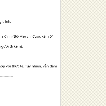
 trình.
gia đình (Bố-Mẹ) chỉ được kèm 01
người đi kèm).
hợp với thực tế. Tuy nhiên, vẫn đảm
-----------