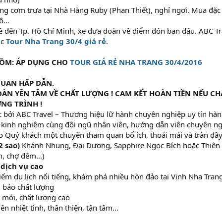
g cơm trưa tại Nhà Hàng Ruby (Phan Thiết), nghỉ ngơi. Mua đặ
hô…
ề đến Tp. Hồ Chí Minh, xe đưa đoàn về điểm đón ban đầu. ABC Tr
úc
Tour Nha Trang 30/4 giá rẻ
.
GỒM:
ÁP DỤNG CHO
TOUR GIÁ RẺ NHA TRANG 30/4/2016
UAN HẤP DẪN.
ÀN YÊN TÂM VỀ CHẤT LƯỢNG ! CAM KẾT HOÀN TIỀN NẾU 
NG TRÌNH !
 bởi ABC Travel – Thương hiệu lữ hành chuyên nghiệp uy tín hàn
 kinh nghiệm cùng đội ngũ nhân viên, hướng dẫn viên chuyên ng
o Quý khách một chuyến tham quan bổ ích, thoải mái và tràn đầy
2 sao)
Khánh Nhung, Đại Dương, Sapphire Ngọc Bích hoặc Thiên P
n, chợ đêm...)
 dịch vụ cao
ểm du lịch nổi tiếng, khám phá nhiều hòn đảo tại Vịnh Nha Tran
 bảo chất lượng
i mới, chất lượng cao
ên nhiệt tình, thân thiện, tận tâm…