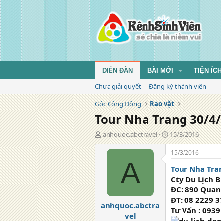
DIỄN ĐÀN
BÀI MỚI
TIỆN ÍC
Chưa giải quyết
Đăng ký thành viên
Góc Cộng Đồng
Rao vặt
Tour Nha Trang 30/4/
T
N
anhquoc.abctravel
15/3/2016
á
g
c
à
15/3/2016
g
y
A
Tour Nha Tra
i
đ
ả
ă
Cty Du Lịch B
n
ĐC: 890 Quang
g
ĐT: 08 2229 3
anhquoc.abctra
Tư Vấn : 0939
vel