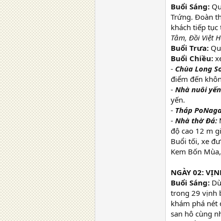
Buổi Sáng:
Qu
Trứng. Đoàn th
khách tiếp tụ
Tâm, Đồi Việt 
Buổi Trưa:
Quý
Buổi Chiều:
xe
-
Chùa Long S
điểm đến không
-
Nhà nuôi yến
yến.
-
Tháp PoNaga
-
Nhà thờ Đá:
M
độ cao 12 m g
Buổi tối, xe 
Kem Bốn Mùa, 
NGÀY 02: VỊN
Buổi Sáng:
Dùn
trong 29 vịnh 
khám phá nét 
san hô cùng nh