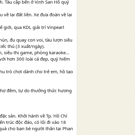
nh. Tàu cập bến ở Vịnh San Hô quý
về lại đất liền. Xe đưa đoàn về lại
 giới, qua KDL giải trí Vinpearl
hún, đu quay con voi, tàu lượn siêu
iếc thú (3 xuất/ngày).
em, siêu thị game, phòng karaoke…
với hơn 300 loài cá đẹp, quý hiếm
hu trò chơi dành cho trẻ em, hồ tạo
 chợ đêm, tự do thưởng thức hương
ặc sản. Khởi hành về Tp. Hồ Chí
n trúc độc đáo, có lối đi vào 18
uà cho bạn bè người thân tại Phan