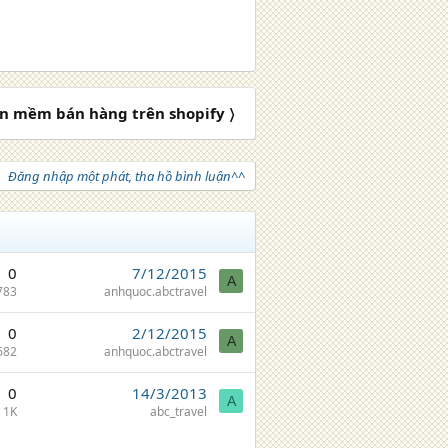
n mềm bán hàng trên shopify 〉
Đăng nhập một phát, tha hồ bình luận^^
0
7/12/2015
A
783
anhquoc.abctravel
0
2/12/2015
A
682
anhquoc.abctravel
0
14/3/2013
A
1K
abc_travel