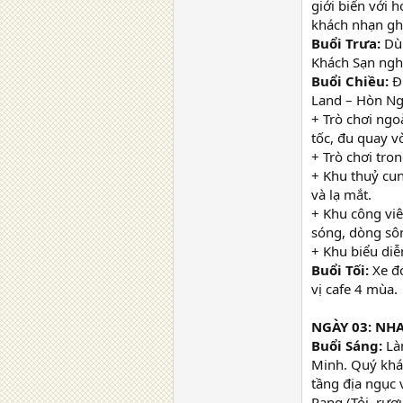
giới biển với 
khách nhạn gh
Buổi Trưa:
Dùn
Khách Sạn nghỉ
Buổi Chiều:
Đ
Land – Hòn Ngọ
+ Trò chơi ngo
tốc, đu quay v
+ Trò chơi tro
+ Khu thuỷ cun
và lạ mắt.
+ Khu công viê
sóng, dòng sôn
+ Khu biểu di
Buổi Tối:
Xe đó
vị cafe 4 mùa.
NGÀY 03: NH
Buổi Sáng:
Làm
Minh. Quý khác
tầng địa ngục
Rang (Tỏi, rượ