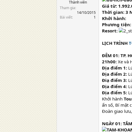
Thành viên
Giá từ: 1.992
Tham gia
Thời gian: 3
14/10/2015
Bài viết
1
Khởi hành:
Phương tiện:
Resort:
LỊCH TRÌNH
T
ĐÊM 01: TP. 
21h00:
Xe và 
Địa điểm 1:
Lú
Địa điểm 2:
Lú
Điạ điểm 3:
Lú
Địa điểm 4:
Lú
Địa điểm 5:
Lú
Khởi hành
Tou
ẩn số, Bí mật 
Đoàn giao lưu,
NGÀY 01: TẮ