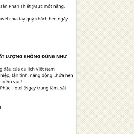
c sản Phan Thiết (Mực một nắng,
avel chia tay quý khách hẹn ngày
CHẤT LƯỢNG KHÔNG ĐÚNG NHƯ
g đầu của du lịch Việt Nam
hiệp, tận tình, năng động…hứa hẹn
 niềm vui !
húc Hotel (Ngay trung tâm, sát
g