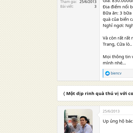
Giá: 830.000đ/
Tham gia
25/6/2013
Địa điểm nổi b
Bài viết
3
Bữa ăn: 3 bữa 
quà của biển c
Nghỉ ngơi: Nghỉ
Và còn rất rất
Trang, Cửa lò..
Mọi thông tin 
mình nhé...
biencv
R
e
a
c
〈 Một dịp rinh quà thú vị với c
t
i
o
n
25/6/2013
s
:
Up ủng hộ bác 