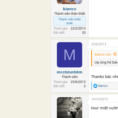
biencv
Thành viên thân thiết
Thành viên thân
thiết
Tham gia
22/2/2013
Bài viết
33
25/6/2013
M
biencv nói:
Up ủng hộ bác 1
mrc0mnh0m
Thanks bác nhi
Thành viên
Tham gia
25/6/2013
biencv
Bài viết
3
R
e
a
10/10/2013
c
t
tour miệt vườn
i
o
n