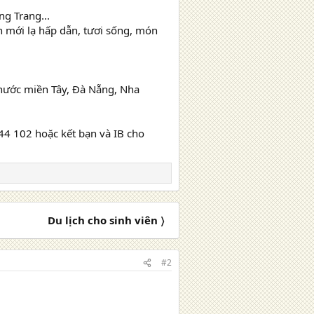
g Trang...
n mới lạ hấp dẫn, tươi sống, món
 nước miền Tây, Đà Nẵng, Nha
 44 102 hoặc kết bạn và IB cho
Du lịch cho sinh viên 〉
#2