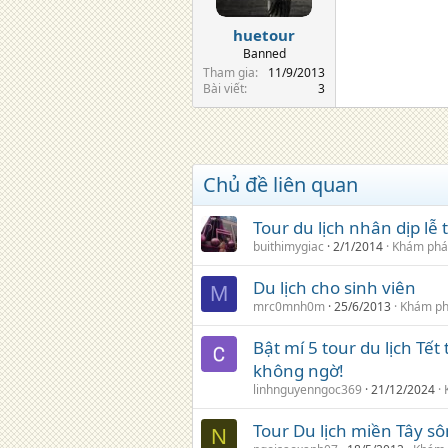
s
:
huetour
Banned
Tham gia
11/9/2013
Bài viết
3
Chủ đề liên quan
Tour du lịch nhân dịp lễ t
buithimygiac
2/1/2014
Khám phá
Du lịch cho sinh viên
M
mrc0mnh0m
25/6/2013
Khám p
Bật mí 5 tour du lịch Tế
không ngờ!
linhnguyenngoc369
21/12/2024
Tour Du lịch miền Tây s
N