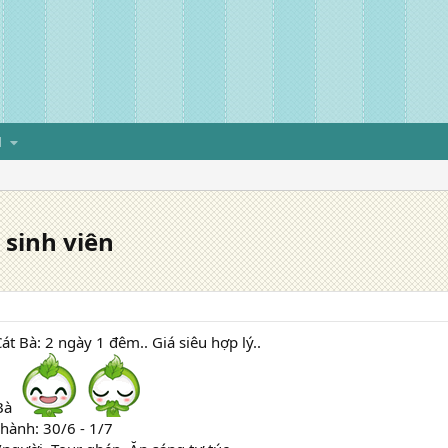
H
 sinh viên
át Bà: 2 ngày 1 đêm.. Giá siêu hợp lý..
 Bà
 hành: 30/6 - 1/7