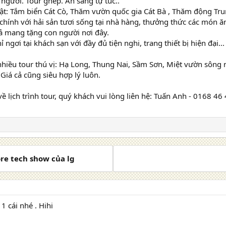
người. Tour ghép. Ăn sáng tự túc..
ật: Tắm biển Cát Cò, Thăm vườn quốc gia Cát Bà , Thăm động Trun
chính với hải sản tươi sống tại nhà hàng, thưởng thức các món ă
ả mang tặng con người nơi đây.
 ngơi tại khách sạn với đầy đủ tiện nghi, trang thiết bị hiện đại...
 nhiều tour thú vị: Hạ Long, Thung Nai, Sầm Sơn, Miệt vườn sông
 Giá cả cũng siêu hợp lý luôn.
về lịch trình tour, quý khách vui lòng liên hệ: Tuấn Anh - 0168 46
ore tech show của lg
1 cái nhé . Hihi