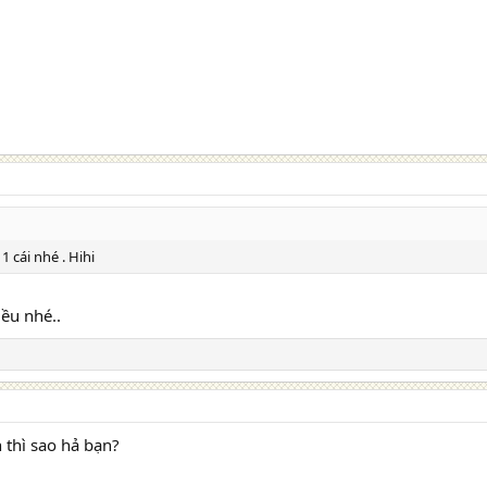
 cái nhé . Hihi
ều nhé..
 thì sao hả bạn?