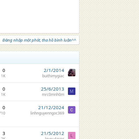
Đăng nhập một phát, tha hồ bình luận^^
0
2/1/2014
1K
buithimygiac
0
25/6/2013
M
1K
mrc0mnh0m
0
21/12/2024
710
linhnguyenngoc369
3
21/5/2012
L
2K
loveu4ever