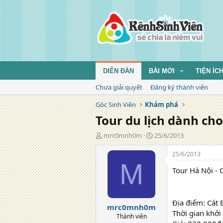
DIỄN ĐÀN
BÀI MỚI
TIỆN ÍC
Chưa giải quyết
Đăng ký thành viên
Góc Sinh Viên
Khám phá
Tour du lịch dành cho
T
N
mrc0mnh0m
25/6/2013
á
g
c
à
25/6/2013
g
y
M
Tour Hà Nội - C
i
đ
ả
ă
n
g
Địa điểm: Cát
mrc0mnh0m
Thời gian khởi
Thành viên