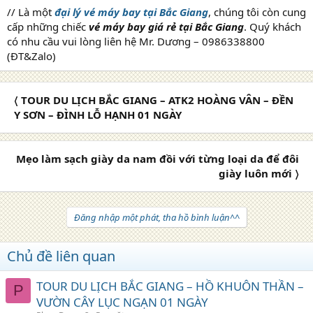
// Là một
đại lý vé máy bay tại Bắc Giang
, chúng tôi còn cung
cấp những chiếc
vé máy bay giá rẻ tại Bắc Giang
. Quý khách
có nhu cầu vui lòng liên hệ Mr. Dương – 0986338800
(ĐT&Zalo)
〈 TOUR DU LỊCH BẮC GIANG – ATK2 HOÀNG VÂN – ĐỀN
Y SƠN – ĐÌNH LỖ HẠNH 01 NGÀY
Mẹo làm sạch giày da nam đồi với từng loại da để đôi
giày luôn mới 〉
Đăng nhập một phát, tha hồ bình luận^^
Chủ đề liên quan
TOUR DU LỊCH BẮC GIANG – HỒ KHUÔN THẦN –
P
VƯỜN CÂY LỤC NGẠN 01 NGÀY