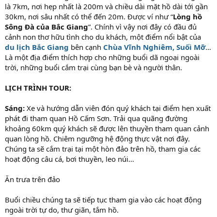
là 7km, nơi hẹp nhất là 200m và chiều dài mặt hồ dài tới gần
30km, nơi sâu nhất có thể đến 20m. Được ví như “
Lòng hồ
Sông Đà của Bắc Giang
”. Chính vì vậy nơi đây có đầu đủ
cảnh non thơ hữu tình cho du khách, một điểm nổi bật của
du lịch Bắc Giang
bên cạnh
Chùa Vĩnh Nghiêm, Suối Mỡ
…
Là một địa điểm thích hợp cho những buổi dã ngoại ngoài
trời, những buổi cắm trại cùng bạn bè và người thân.
LỊCH TRÌNH TOUR:
Sáng:
Xe và hướng dẫn viên đón quý khách tại điểm hẹn xuất
phát đi tham quan Hồ Cấm Sơn. Trải qua quãng đường
khoảng 60km quý khách sẽ được lên thuyền tham quan cảnh
quan lòng hồ. Chiêm ngưỡng hệ động thực vật nơi đây.
Chúng ta sẽ cắm trại tại một hòn đảo trên hồ, tham gia các
hoạt động câu cá, bơi thuyền, leo núi…
Ăn trưa trên đảo
Buổi chiều chúng ta sẽ tiếp tục tham gia vào các hoạt động
ngoài trời tự do, thư giãn, tắm hồ.