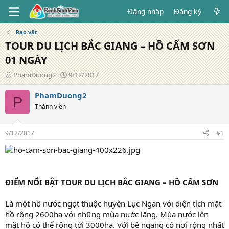
Đăng nhập
Đăng ký
Rao vặt
TOUR DU LỊCH BẮC GIANG – HỒ CẤM SƠN
01 NGÀY
T
N
PhamDuong2
9/12/2017
á
g
c
à
PhamDuong2
P
g
y
Thành viên
i
đ
ả
ă
n
9/12/2017
#1
g
ĐIỂM NỔI BẬT TOUR DU LỊCH BẮC GIANG – HỒ CẤM SƠN
Là một hồ nước ngọt thuộc huyện Lục Ngan với diện tích mặt
hồ rộng 2600ha với những mùa nước lặng. Mùa nước lên
mặt hồ có thể rộng tới 3000ha. Với bề ngang có nơi rộng nhất