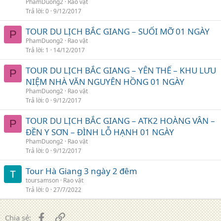
PhamDuong2
Rao vặt
Trả lời
0
9/12/2017
TOUR DU LỊCH BẮC GIANG – SUỐI MỠ 01 NGÀY
P
PhamDuong2
Rao vặt
Trả lời
1
14/12/2017
TOUR DU LỊCH BẮC GIANG – YÊN THẾ – KHU LƯU
P
NIỆM NHÀ VĂN NGUYÊN HỒNG 01 NGÀY
PhamDuong2
Rao vặt
Trả lời
0
9/12/2017
TOUR DU LỊCH BẮC GIANG – ATK2 HOÀNG VÂN –
P
ĐỀN Y SƠN – ĐÌNH LỖ HẠNH 01 NGÀY
PhamDuong2
Rao vặt
Trả lời
0
9/12/2017
Tour Hà Giang 3 ngày 2 đêm
toursamson
Rao vặt
Trả lời
0
27/7/2022
Facebook
Liên kết
Chia sẻ: