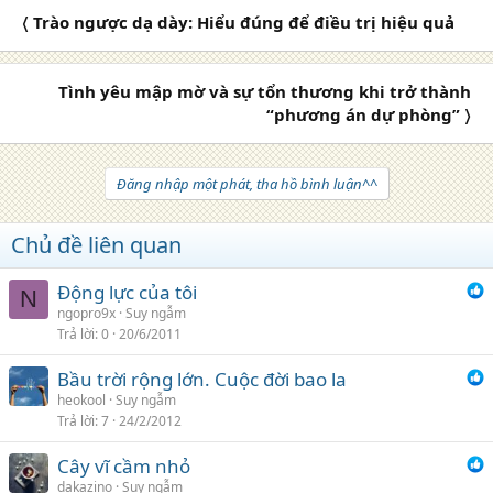
〈 Trào ngược dạ dày: Hiểu đúng để điều trị hiệu quả
Tình yêu mập mờ và sự tổn thương khi trở thành
“phương án dự phòng” 〉
Đăng nhập một phát, tha hồ bình luận^^
Chủ đề liên quan
Động lực của tôi
N
ngopro9x
Suy ngẫm
Trả lời
0
20/6/2011
Bầu trời rộng lớn. Cuộc đời bao la
heokool
Suy ngẫm
Trả lời
7
24/2/2012
Cây vĩ cầm nhỏ
dakazino
Suy ngẫm