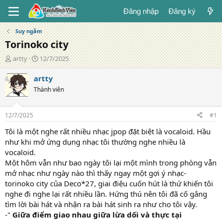
Đăng nhập
Đăng ký
Suy ngẫm
Torinoko city
T
N
artty
12/7/2025
á
g
c
à
artty
g
y
Thành viên
i
đ
ả
ă
n
12/7/2025
#1
g
Tôi là một nghe rất nhiều nhạc jpop đặt biệt là vocaloid. Hầu
như khi mở ứng dụng nhạc tôi thường nghe nhiều là
vocaloid.
Một hôm vẫn như bao ngày tôi lại một mình trong phòng vẫn
mở nhạc như ngày nào thì thấy ngay một gợi ý nhạc-
torinoko city của Deco*27, giai điệu cuốn hút là thứ khiến tôi
nghe đi nghe lại rất nhiều lần. Hứng thú nên tôi đã cố gắng
tìm lời bài hát và nhận ra bài hát sinh ra như cho tôi vậy.
-"
Giữa điểm giao nhau giữa lừa dối và thực tại