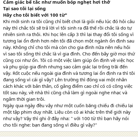
Cảm giác bế tắc như muốn bóp nghẹt hơi thở
Tại sao tôi lại sống
Hãy cho tôi biết với 100 từ"
Khi mới sinh ra tôi cũng chỉ biết chơi là giỏi nếu lúc đó hỏi câu
này thì chắc tôi sẽ trả lời vì tôi sinh ra đã thế rồi chắc là do tự
nhiên sinh ra thôi. Khi học lên cấp 3 thì lại thay đổi tôi sống vì
tương lai ổn định hơn nên tôi đã chọn một ngành ổn định sau
này. Không chỉ cho tôi mà còn cho gia đình nữa nên nếu hỏi
vì sao tôi sống thì chắc là vì gia đình. Cho đến bây giờ mọi thứ
cũng coi như ổn. Tôi có một việc làm giúp ổn định về việc học
và phụ giúp gia đình nhưng sao cảm giác lại trống trãi đến
vậy. Rốt cuộc nếu ngoài gia đình và tương lai ổn định ra thì tôi
đang sống vì cái gì vậy? Lên trường thì đóng vai một nhân
cách khác với bản thân, cố gắng điểm cao chỉ có có công việc
tốt sau này, về nhà thì cũng chả làm gì ngoài nghe nhạc và
ngắm thời gian trôi.
Ngày qua ngày đều vậy như một cuốn băng chiếu đi chiếu lại
một tập phim duy nhất. Liệu còn có ai khác trên thế giới này
như vậy? Vậy thì ghi ở đây nha: " với 100 từ thì bạn hãy nói
cho tôi nghe: bạn đang sống vì điều gì vậy?"