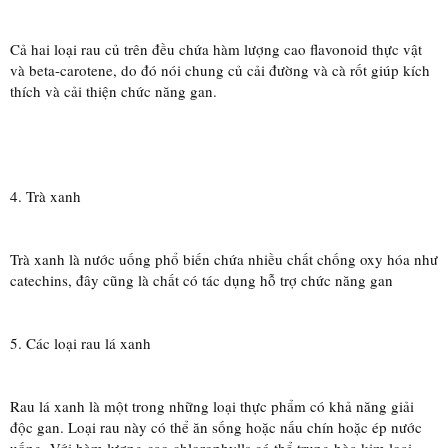
Cả hai loại rau củ trên đều chứa hàm lượng cao flavonoid thực vật
và beta-carotene, do đó nói chung củ cải đường và cà rốt giúp kích
thích và cải thiện chức năng gan.
4. Trà xanh
Trà xanh là nước uống phổ biến chứa nhiều chất chống oxy hóa như
catechins, đây cũng là chất có tác dụng hỗ trợ chức năng gan
5. Các loại rau lá xanh
Rau lá xanh là một trong những loại thực phẩm có khả năng giải
độc gan. Loại rau này có thể ăn sống hoặc nấu chín hoặc ép nước