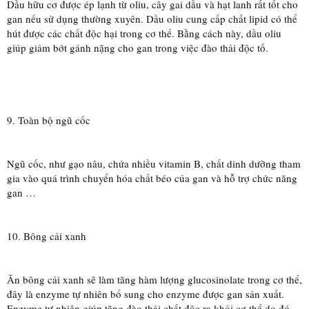
Dầu hữu cơ được ép lạnh từ oliu, cây gai dầu và hạt lanh rất tốt cho
gan nếu sử dụng thường xuyên. Dầu oliu cung cấp chất lipid có thể
hút được các chất độc hại trong cơ thể. Bằng cách này, dầu oliu
giúp giảm bớt gánh nặng cho gan trong việc đào thải độc tố.
9. Toàn bộ ngũ cốc
Ngũ cốc, như gạo nâu, chứa nhiều vitamin B, chất dinh dưỡng tham
gia vào quá trình chuyển hóa chất béo của gan và hỗ trợ chức năng
gan …
10. Bông cải xanh
Ăn bông cải xanh sẽ làm tăng hàm lượng glucosinolate trong cơ thể,
đây là enzyme tự nhiên bổ sung cho enzyme được gan sản xuất.
Enzyme tự nhiên giúp tăng đào thải chất độc ra khỏi cơ thể do đó