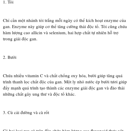
1. Tỏi
Chỉ cần một nhánh tỏi trắng mỗi ngày có thể kích hoạt enzyme của
gan. Enzyme này giúp cơ thể tăng cường thải độc tố. Tỏi cũng chứa
hàm lượng cao allicin và selenium, hai hợp chất tự nhiên hỗ trợ
trong giải độc gan.
2. Bưởi
Chứa nhiều vitamin C và chất chống oxy hóa, bưởi giúp tăng quá
trình thanh lọc chất độc của gan. Một ly nhỏ nước ép bưởi tươi giúp
đẩy mạnh quá trình tạo thành các enzyme giải độc gan và đào thải
những chất gây ung thư và độc tố khác.
3. Củ cải đường và cà rốt
Cả hai loại rau củ trên đều chứa hàm lượng cao flavonoid thực vật