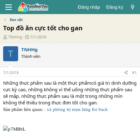
Đăng nhập
Đăng ký
Rao vặt
Top đồ ăn cực tốt cho gan
T
N
TNHHg
7/1/2018
á
g
c
à
TNHHg
T
g
y
Thành viên
i
đ
ả
ă
n
7/1/2018
#1
g
Những thực phẩm sau là một thực phẩmcó giá trị dinh dưỡng
cực kỳ cao, những không vì thế uống những thực phẩm sau
sẽ mập. những thực phẩm sau là một trong những mín
không thể thiếu trong thực đơn tốt cho gan.
Sản phẩm liên quan:
:
xà phòng trị mụn lưng for back