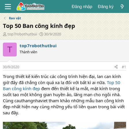
Đăng nhập
Đăng ký
Rao vặt
Top 50 Ban công kính đẹp
T
N
top7robothutbui
30/9/2020
á
g
c
à
top7robothutbui
T
g
y
Thành viên
i
đ
ả
ă
n
30/9/2020
#1
g
Trong thiết kế kiến trúc các công trình hiện đại, lan can kính
giờ đây đã chẳng còn quá xa lạ đối với bất kì ai nữa.
Top 50
Ban công kính đẹp
đem đến thiết kế lạ mắt, mặt kính trong
suốt tạo một không gian huyền ảo, lãng mạn cho ngôi nhà.
Cùng cauthangnhaviet tham khảo những mẫu ban công kính
đẹp nhất hiện nay cùng những yếu tố liên quan trong bài viết
sau đây.