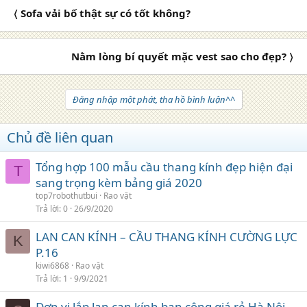
〈 Sofa vải bố thật sự có tốt không?
Nằm lòng bí quyết mặc vest sao cho đẹp? 〉
Đăng nhập một phát, tha hồ bình luận^^
Chủ đề liên quan
Tổng hợp 100 mẫu cầu thang kính đẹp hiện đại
T
sang trọng kèm bảng giá 2020
top7robothutbui
Rao vặt
Trả lời
0
26/9/2020
LAN CAN KÍNH – CẦU THANG KÍNH CƯỜNG LỰC
K
P.16
kiwi6868
Rao vặt
Trả lời
1
9/9/2021
Đơn vị lắp lan can kính ban công giá rẻ Hà Nội