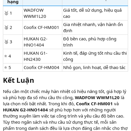
hạng
WADFOW
Giá tốt, dễ sử dụng, hiệu quả
🥇 1
WWM1L20
cao
Gia nhiệt nhanh, vận hành ổn
🥈 2
Coofix CF-HM001
định
HUKAN G2-
Độ bền cao, phù hợp công
🥉 3
HNO1404
trình
HUKAN G1-
Kinh tế, đáp ứng tốt nhu cầu thi
⭐ 4
HN2430
công
⭐ 5
Coofix CF-HM004
Nhỏ gọn, linh hoạt, dễ thao tác
Kết Luận​
Nếu cần một chiếc máy hàn nhiệt có hiệu năng tốt, giá hợp lý
và phù hợp đa số nhu cầu thi công,
WADFOW WWM1L20
là
lựa chọn nổi bật nhất. Trong khi đó,
Coofix CF-HM001
và
HUKAN G2-HNO1404
sẽ phù hợp hơn với những người
thường xuyên làm việc tại công trình và yêu cầu độ bền cao.
Tùy theo ngân sách và nhu cầu sử dụng thực tế, mỗi sản
phẩm trong danh sách đều là lựa chọn đáng cân nhắc cho thợ