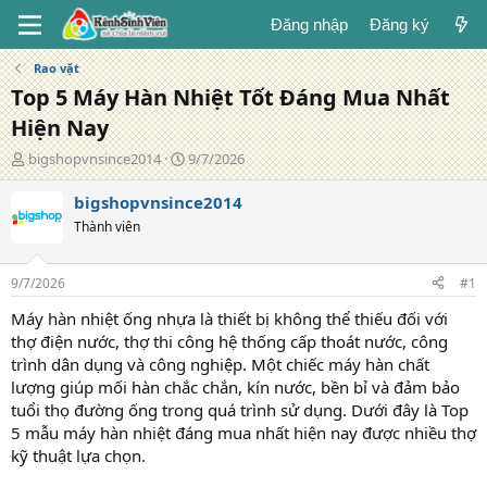
Đăng nhập
Đăng ký
Rao vặt
Top 5 Máy Hàn Nhiệt Tốt Đáng Mua Nhất
Hiện Nay
T
N
bigshopvnsince2014
9/7/2026
á
g
c
à
bigshopvnsince2014
g
y
Thành viên
i
đ
ả
ă
n
9/7/2026
#1
g
Máy hàn nhiệt ống nhựa là thiết bị không thể thiếu đối với
thợ điện nước, thợ thi công hệ thống cấp thoát nước, công
trình dân dụng và công nghiệp. Một chiếc máy hàn chất
lượng giúp mối hàn chắc chắn, kín nước, bền bỉ và đảm bảo
tuổi thọ đường ống trong quá trình sử dụng. Dưới đây là Top
5 mẫu máy hàn nhiệt đáng mua nhất hiện nay được nhiều thợ
kỹ thuật lựa chọn.