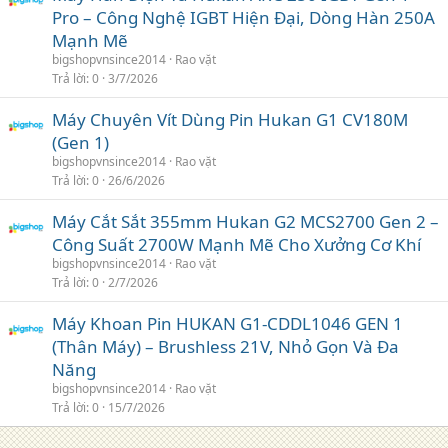
Pro – Công Nghệ IGBT Hiện Đại, Dòng Hàn 250A
Mạnh Mẽ
bigshopvnsince2014
Rao vặt
Trả lời
0
3/7/2026
Máy Chuyên Vít Dùng Pin Hukan G1 CV180M
(Gen 1)
bigshopvnsince2014
Rao vặt
Trả lời
0
26/6/2026
Máy Cắt Sắt 355mm Hukan G2 MCS2700 Gen 2 –
Công Suất 2700W Mạnh Mẽ Cho Xưởng Cơ Khí
bigshopvnsince2014
Rao vặt
Trả lời
0
2/7/2026
Máy Khoan Pin HUKAN G1-CDDL1046 GEN 1
(Thân Máy) – Brushless 21V, Nhỏ Gọn Và Đa
Năng
bigshopvnsince2014
Rao vặt
Trả lời
0
15/7/2026