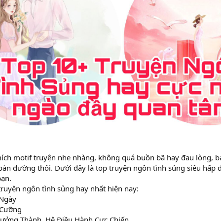
ích motif truyện nhẹ nhàng, không quá buồn bã hay đau lòng, bạ
toàn đường thôi. Dưới đây là top truyện ngôn tình sủng siêu hấp
bạn.
ruyện ngôn tình sủng hay nhất hiện nay:
 Ngày
ó Cưỡng
Trưởng Thành, Hệ Điều Hành Cực Chiến