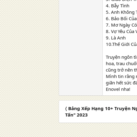
4. Bẫy Tình
5. Anh Không 
6. Bảo Bối Củ
7. Mơ Ngày C
8. Vợ Yêu Của
9. Là Anh
10.Thế Giới C
Truyện ngôn tì
hoa, trau chuố
cũng trở nên t
Mình tin rằng 
giãn hết sức đ
Enovel nha!
〈 Bảng Xếp Hạng 10+ Truyện N
Tấn" 2023