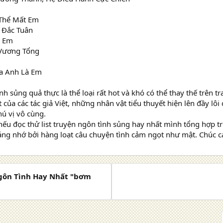
Thể Mất Em
a Đắc Tuân
ó Em
 Vương Tổng
ủa Anh Là Em
nh sủng quả thực là thể loại rất hot và khó có thể thay thế trên t
t của các tác giả Việt, những nhân vật tiểu thuyết hiện lên đầy lô
hú vị vô cùng.
nếu đọc thử list truyện ngôn tình sủng hay nhất mình tổng hợp t
áng nhớ bởi hàng loạt câu chuyện tình cảm ngọt như mật. Chúc cá
gôn Tình Hay Nhất "bơm