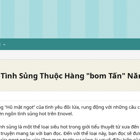
H
 Tình Sủng Thuộc Hàng "bom Tấn" N
g “Hũ mật ngọt” của tình yêu đôi lứa, rung động với những câu 
ện ngôn tình sủng hot trên Enovel.
nh sủng là một thể loại siêu hot trong giới tiểu thuyết từ xưa đế
ruyện mang lại với bạn đọc. Đến với thể loại này, bạn đọc sẽ đượ
ừa ngọt ngào vừa lãng mạn trước sự sủng ái vợ vô điều kiện của 