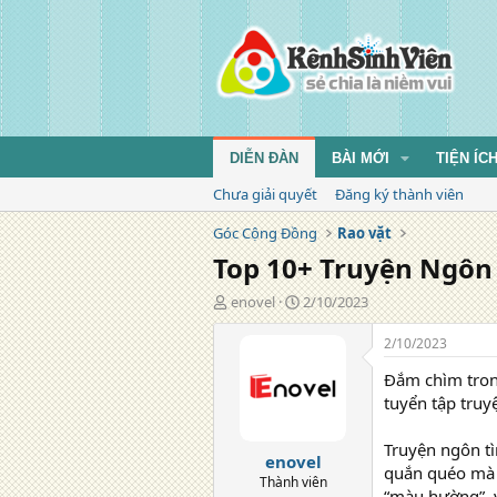
DIỄN ĐÀN
BÀI MỚI
TIỆN ÍC
Chưa giải quyết
Đăng ký thành viên
Góc Cộng Đồng
Rao vặt
Top 10+ Truyện Ngôn
T
N
enovel
2/10/2023
á
g
c
à
2/10/2023
g
y
Đắm chìm tron
i
đ
ả
ă
tuyển tập truy
n
g
Truyện ngôn tì
enovel
quắn quéo mà t
Thành viên
“màu hường”, v