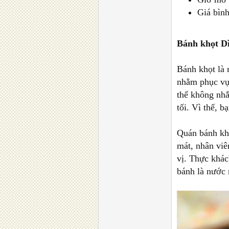
Giá bìn
Bánh khọt D
Bánh khọt là
nhằm phục vụ
thể không nhắ
tối. Vì thế, 
Quán bánh khọ
mát, nhân viê
vị. Thực khác
bánh là nước 