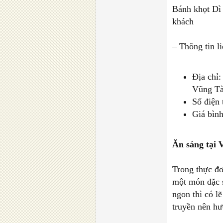
Bánh khọt Dì 
khách
– Thông tin li
Địa chỉ
Vũng T
Số điện 
Giá bìn
Ăn sáng tại
Trong thực đ
một món đặc s
ngon thì có l
truyền nên hư