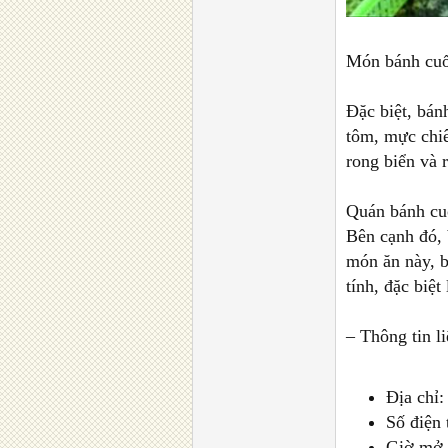
Món bánh cuốn
Đặc biệt, bá
tôm, mực chiê
rong biển và 
Quán bánh cuố
Bên cạnh đó, 
món ăn này, 
tính, đặc biệt
– Thông tin li
Địa chỉ
Số điện 
Giờ mở c