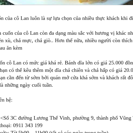
 của cô Lan luôn là sự lựa chọn của nhiều thực khách khi 
nh cuốn của cô Lan còn đa dạng màu sắc với hương vị khác 
n xù, chả mực, chả giò.. Hơn thế nữa, nhiều người còn thíc
rau ăn kèm
n cô Lan có mức giá khá rẻ. Bánh dĩa lớn có giá 25.000 đồn
bạn có thể kêu thêm một dĩa chả chiên và chả hấp có giá 20
bạn cần đến từ sớm bởi quán mở cửa khá sớm và khách rất đô
 là những ngày cuối tuần.
ên hệ:
: <Số 3C đường Lương Thế Vinh, phường 9, thành phố Vũng 
thoại: 0911 343 199
ửa: Từ 5h00 – 11h00 (tất cả các ngày trong tuần)