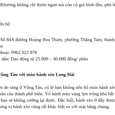
Khương không chỉ thơm ngon mà còn có giá bình dân, phù hợp
ên hệ:
: Số 84A đường Hoàng Hoa Thám, phường Thắng Tam, thành 
àu
thoại: 0962 022 878
h dân: Dao động từ 25.000 – 40.000 đồng/ phần
 Vũng Tàu với món bánh xèo Long Hải
ơn ăn sáng ở Vũng Tàu, có lẽ bạn không nên bỏ món bánh xè
ản của thành phố biển. Vỏ bánh màu vàng lịm trông khá bắt
ẽ bạn sẽ không cưỡng lại được. Đặc biệt, bánh xèo ở đây được
ơng vị bánh xèo cũng rất khác biệt so với mặt bằng chung.