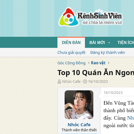
DIỄN ĐÀN
BÀI MỚI
TIỆN ÍC
Chưa giải quyết
Đăng ký thành viên
Góc Cộng Đồng
Rao vặt
Top 10 Quán Ăn Ngon
T
N
Nhóc Cafe
16/10/2023
á
g
c
à
16/10/2023
g
y
i
đ
Đến Vũng Tàu
ả
ă
thành phố biể
n
đây. Cùng
Nh
g
Nhóc Cafe
ngoài nước tì
Thành viên thân thiết