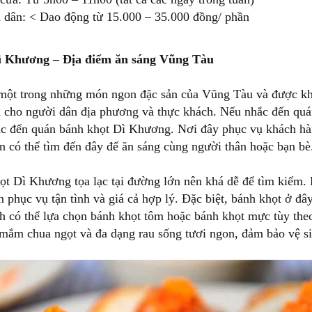
h dân: < Dao động từ 15.000 – 35.000 đồng/ phần
ì Khương – Địa điểm ăn sáng Vũng Tàu
 một trong những món ngon đặc sản của Vũng Tàu và được kh
 cho người dân địa phương và thực khách. Nếu nhắc đến quá
c đến quán bánh khọt Dì Khương. Nơi đây phục vụ khách hàn
bạn có thể tìm đến đây để ăn sáng cùng người thân hoặc bạn bè
t Dì Khương tọa lạc tại đường lớn nên khá dễ để tìm kiếm. 
n phục vụ tận tình và giá cả hợp lý. Đặc biệt, bánh khọt ở đ
h có thể lựa chọn bánh khọt tôm hoặc bánh khọt mực tùy the
mắm chua ngọt và đa dạng rau sống tươi ngon, đảm bảo vệ si