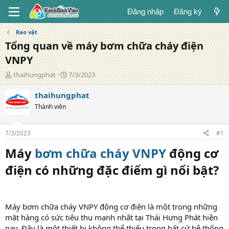
Đăng nhập
Đăng ký
Rao vặt
Tổng quan về máy bơm chữa cháy điện
VNPY
T
N
thaihungphat
7/3/2023
á
g
c
à
thaihungphat
g
y
Thành viên
i
đ
ả
ă
n
7/3/2023
#1
g
Máy
bơm chữa cháy VNPY
động cơ
điện có những đặc điểm gì nổi bật?
Máy bơm chữa cháy VNPY động cơ điện là một trong những
mặt hàng có sức tiêu thụ mạnh nhất tại Thái Hưng Phát hiện
nay. Đây là một thiết bị không thể thiếu trong bất cứ hệ thống