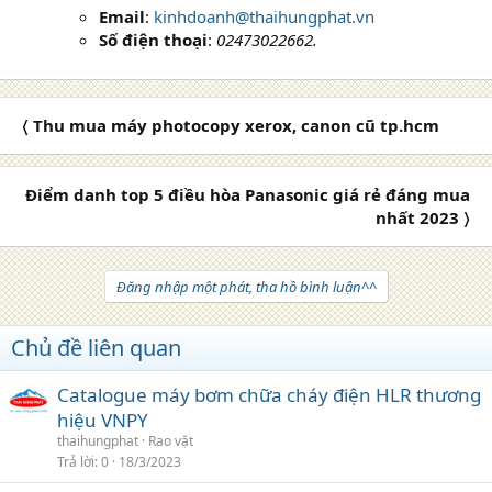
Email
:
kinhdoanh@thaihungphat.vn
Số điện thoại
:
02473022662.
〈 Thu mua máy photocopy xerox, canon cũ tp.hcm
Điểm danh top 5 điều hòa Panasonic giá rẻ đáng mua
nhất 2023 〉
Đăng nhập một phát, tha hồ bình luận^^
Chủ đề liên quan
Catalogue máy bơm chữa cháy điện HLR thương
hiệu VNPY
thaihungphat
Rao vặt
Trả lời
0
18/3/2023