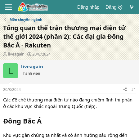
Đăng nhập
Đăng ký
Môn chuyên ngành
Tổng quan thế trận thương mại điện tử
thế giới 2024 (phần 2): Các đại gia Đông
Bắc Á - Rakuten
T
N
liveagain
20/8/2024
á
g
c
à
liveagain
L
g
y
Thành viên
i
đ
ả
ă
n
20/8/2024
#1
g
Các đế chế thương mại điện tử nào đang chiếm lĩnh thị phần
ở các khu vực khác ngoài Trung Quốc (tiếp).
Đông Bắc Á
Khu vực gần chúng ta nhất và có ảnh hưởng sâu rộng đến