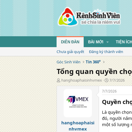
DIỄN ĐÀN
BÀI MỚI
TIỆN ÍC
Chưa giải quyết
Đăng ký thành viên
Góc Sinh Viên
Tin 360°
Tổng quan quyền ch
T
N
hanghoaphaisinhvmex
7/7/2026
á
g
c
à
7/7/2026
g
y
Quyền chọn
i
đ
ả
ă
Là quyền chọn 
n
g
đó, người nắm
hanghoaphaisi
một số lượng n
nhvmex