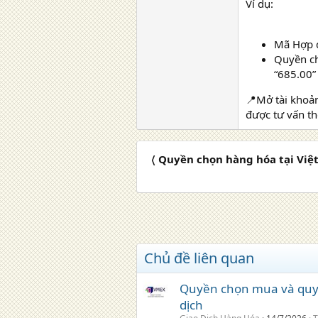
Ví dụ:
Mã Hợp đ
Quyền ch
“685.00
📍Mở tài khoả
được tư vấn t
〈 Quyền chọn hàng hóa tại Vi
Chủ đề liên quan
Quyền chọn mua và quyền
dịch