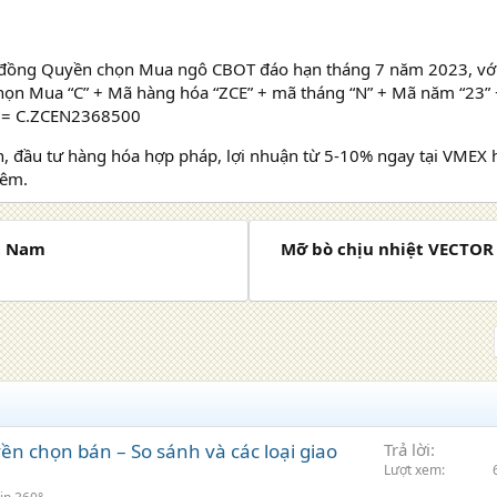
ồng Quyền chọn Mua ngô CBOT đáo hạn tháng 7 năm 2023, với 
ọn Mua “C” + Mã hàng hóa “ZCE” + mã tháng “N” + Mã năm “23” 
” = C.ZCEN2368500
n, đầu tư hàng hóa hợp pháp, lợi nhuận từ 5-10% ngay tại VMEX 
hêm.
ệt Nam
Mỡ bò chịu nhiệt VECTOR 
 chọn bán – So sánh và các loại giao
Trả lời
Lượt xem