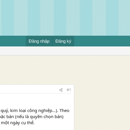
Đăng nhập
Đăng ký
#1
 quý, kim loại công nghiệp…). Theo
ặc bán (nếu là quyền chọn bán)
 một ngày cụ thể.