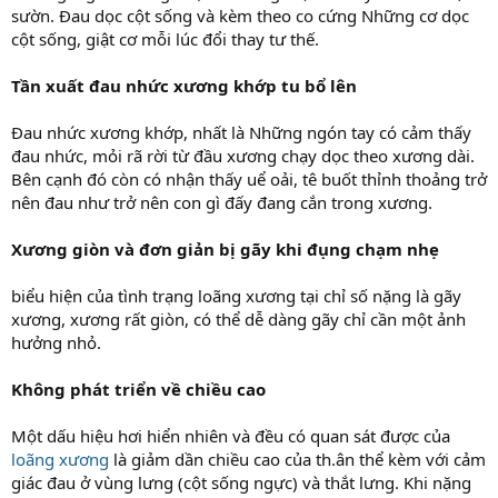
sườn. Đau dọc cột sống và kèm theo co cứng Những cơ dọc
cột sống, giật cơ mỗi lúc đổi thay tư thế.
Tần xuất đau nhức xương khớp tu bổ lên
Đau nhức xương khớp, nhất là Những ngón tay có cảm thấy
đau nhức, mỏi rã rời từ đầu xương chạy dọc theo xương dài.
Bên cạnh đó còn có nhận thấy uể oải, tê buốt thỉnh thoảng trở
nên đau như trở nên con gì đấy đang cắn trong xương.
Xương giòn và đơn giản bị gãy khi đụng chạm nhẹ
biểu hiện của tình trạng loãng xương tại chỉ số nặng là gãy
xương, xương rất giòn, có thể dễ dàng gãy chỉ cần một ảnh
hưởng nhỏ.
Không phát triển về chiều cao
Một dấu hiệu hơi hiển nhiên và đều có quan sát được của
loãng xương
là giảm dần chiều cao của th.ân thể kèm với cảm
giác đau ở vùng lưng (cột sống ngực) và thắt lưng. Khi nặng