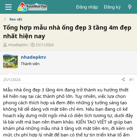
Đăng nhập
Đăng ký
Rao vặt
Tổng hợp mẫu nhà ống đẹp 3 tầng 4m đẹp
nhất hiện nay
T
N
nhadepktv
25/1/2024
á
g
c
à
nhadepktv
g
y
Thành viên
i
đ
ả
ă
n
25/1/2024
#1
g
Mẫu nhà ống đẹp 3 tầng 4m đang trở thành xu hướng thiết
kế hiện nay tại các thành phố lớn. Tuy nhiên, việc lựa chọn
phong cách thích hợp và đem đến những ý tưởng sáng tạo
không hề dễ dàng với mặt tiền chỉ 4m. Nếu bạn đang có kế
hoạch xây dựng một ngôi nhà có diện tích tương tự, dưới đây
là bài viết mà bạn nên tham khảo. KIẾN TẠO VIỆT sẽ giúp bạn
khám phá những mẫu nhà 3 tầng với mặt tiền 4m, đi kèm với
mức chi phí hợp lý nhất để bạn có thể tự tin triển khai tổ ấm