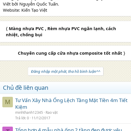
Việt bởi Nguyễn Quốc Tuấn.
Website: Kiến Tạo Việt
〈 Màng nhựa PVC , Rèm nhựa PVC ngăn lạnh, cách
nhiệt, chống bụi
Chuyên cung cấp cửa nhựa composite tốt nhất 〉
Đăng nhập một phát, tha hồ bình luận^^
Chủ đề liên quan
Tư Vấn Xây Nhà Ống Lệch Tầng Mặt Tiền 4m Tiết
M
Kiệm
minhthanh12345
Rao vặt
Trả lời
0
11/12/2017
Tổng hợp 4 mẫu nhà ống 2 tầng đẹp được yêu