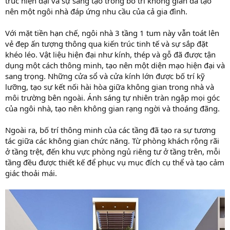
trúc hiện đại và sự sáng tạo trong bố trí không gian đã tạo
nên một ngôi nhà đáp ứng nhu cầu của cả gia đình.
Với mặt tiền hạn chế, ngôi nhà 3 tầng 1 tum này vẫn toát lên
vẻ đẹp ấn tượng thông qua kiến trúc tinh tế và sự sắp đặt
khéo léo. Vật liệu hiện đại như kính, thép và gỗ đã được tận
dụng một cách thông minh, tạo nên một diện mạo hiện đại và
sang trọng. Những cửa sổ và cửa kính lớn được bố trí kỹ
lưỡng, tạo sự kết nối hài hòa giữa không gian trong nhà và
môi trường bên ngoài. Ánh sáng tự nhiên tràn ngập mọi góc
của ngôi nhà, tạo nên không gian rạng ngời và thoáng đãng.
Ngoài ra, bố trí thông minh của các tầng đã tạo ra sự tương
tác giữa các không gian chức năng. Từ phòng khách rộng rãi
ở tầng trệt, đến khu vực phòng ngủ riêng tư ở tầng trên, mỗi
tầng đều được thiết kế để phục vụ mục đích cụ thể và tạo cảm
giác thoải mái.