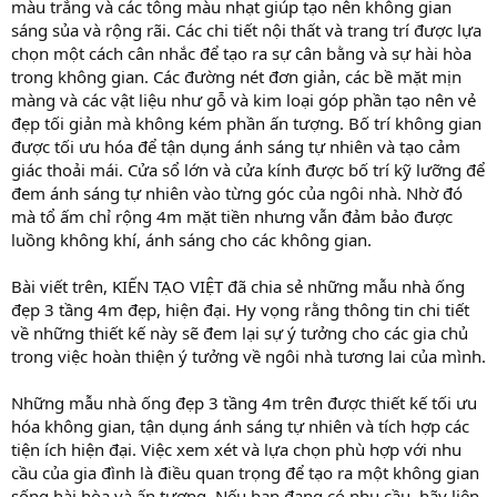
màu trắng và các tông màu nhạt giúp tạo nên không gian
sáng sủa và rộng rãi. Các chi tiết nội thất và trang trí được lựa
chọn một cách cân nhắc để tạo ra sự cân bằng và sự hài hòa
trong không gian. Các đường nét đơn giản, các bề mặt mịn
màng và các vật liệu như gỗ và kim loại góp phần tạo nên vẻ
đẹp tối giản mà không kém phần ấn tượng. Bố trí không gian
được tối ưu hóa để tận dụng ánh sáng tự nhiên và tạo cảm
giác thoải mái. Cửa sổ lớn và cửa kính được bố trí kỹ lưỡng để
đem ánh sáng tự nhiên vào từng góc của ngôi nhà. Nhờ đó
mà tổ ấm chỉ rộng 4m mặt tiền nhưng vẫn đảm bảo được
luồng không khí, ánh sáng cho các không gian.
Bài viết trên, KIẾN TẠO VIỆT đã chia sẻ những mẫu nhà ống
đẹp 3 tầng 4m đẹp, hiện đại. Hy vọng rằng thông tin chi tiết
về những thiết kế này sẽ đem lại sự ý tưởng cho các gia chủ
trong việc hoàn thiện ý tưởng về ngôi nhà tương lai của mình.
Những mẫu nhà ống đẹp 3 tầng 4m trên được thiết kế tối ưu
hóa không gian, tận dụng ánh sáng tự nhiên và tích hợp các
tiện ích hiện đại. Việc xem xét và lựa chọn phù hợp với nhu
cầu của gia đình là điều quan trọng để tạo ra một không gian
sống hài hòa và ấn tượng. Nếu bạn đang có nhu cầu, hãy liên