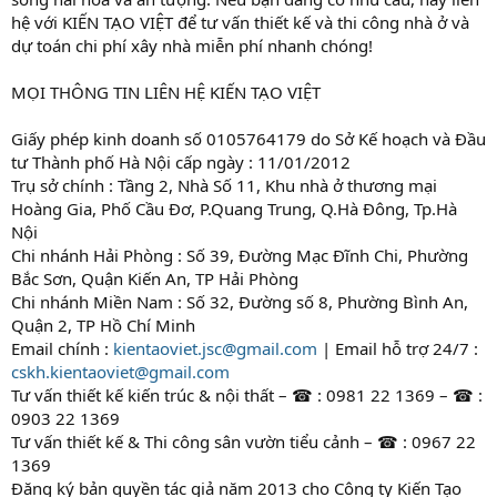
hệ với KIẾN TẠO VIỆT để tư vấn thiết kế và thi công nhà ở và
dự toán chi phí xây nhà miễn phí nhanh chóng!
MỌI THÔNG TIN LIÊN HỆ KIẾN TẠO VIỆT
Giấy phép kinh doanh số 0105764179 do Sở Kế hoạch và Đầu
tư Thành phố Hà Nội cấp ngày : 11/01/2012
Trụ sở chính : Tầng 2, Nhà Số 11, Khu nhà ở thương mại
Hoàng Gia, Phố Cầu Đơ, P.Quang Trung, Q.Hà Đông, Tp.Hà
Nội
Chi nhánh Hải Phòng : Số 39, Đường Mạc Đĩnh Chi, Phường
Bắc Sơn, Quận Kiến An, TP Hải Phòng
Chi nhánh Miền Nam : Số 32, Đường số 8, Phường Bình An,
Quận 2, TP Hồ Chí Minh
Email chính :
kientaoviet.jsc@gmail.com
| Email hỗ trợ 24/7 :
cskh.kientaoviet@gmail.com
Tư vấn thiết kế kiến trúc & nội thất – ☎ : 0981 22 1369 – ☎ :
0903 22 1369
Tư vấn thiết kế & Thi công sân vườn tiểu cảnh – ☎ : 0967 22
1369
Đăng ký bản quyền tác giả năm 2013 cho Công ty Kiến Tạo