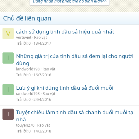
Đăng nhập một phát, tha hồ bình luận^^
Chủ đề liên quan
cách sử dụng tinh dầu sả hiệu quả nhất
V
vertuviet
Rao vặt
Trả lời
0
13/4/2017
Những giá trị của tinh dầu sả đem lại cho người
I
dùng
iandworld198
Rao vặt
Trả lời
0
16/7/2016
Lưu ý gì khi dùng tinh dầu sả đuổi muỗi
I
iandworld198
Rao vặt
Trả lời
0
24/4/2016
Tuyệt chiêu làm tinh dầu sả chanh đuổi muỗi tại
T
nhà
touyen270
Rao vặt
Trả lời
0
14/3/2018