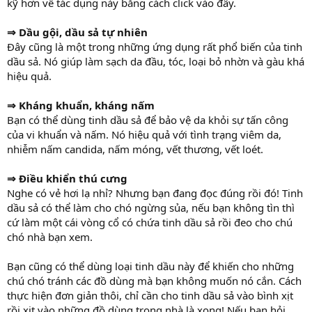
kỹ hơn về tác dụng này bằng cách click vào đây.
⇒ Dầu gội, dầu sả tự nhiên
Đây cũng là một trong những ứng dụng rất phổ biến của tinh
dầu sả. Nó giúp làm sạch da đầu, tóc, loại bỏ nhờn và gàu khá
hiệu quả.
⇒ Kháng khuẩn, kháng nấm
Bạn có thể dùng tinh dầu sả để bảo vệ da khỏi sự tấn công
của vi khuẩn và nấm. Nó hiệu quả với tình trạng viêm da,
nhiễm nấm candida, nấm móng, vết thương, vết loét.
⇒ Điều khiển thú cưng
Nghe có vẻ hơi lạ nhỉ? Nhưng bạn đang đọc đúng rồi đó! Tinh
dầu sả có thể làm cho chó ngừng sủa, nếu bạn không tìn thì
cứ làm một cái vòng cổ có chứa tinh dầu sả rồi đeo cho chú
chó nhà bạn xem.
Bạn cũng có thể dùng loại tinh dầu này để khiến cho những
chú chó tránh các đồ dùng mà bạn không muốn nó cắn. Cách
thực hiện đơn giản thôi, chỉ cần cho tinh dầu sả vào bình xịt
rồi xịt vào những đồ dùng trong nhà là xong! Nếu bạn hỏi