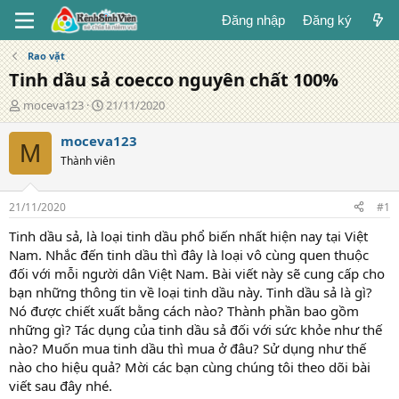
Đăng nhập
Đăng ký
Rao vặt
Tinh dầu sả coecco nguyên chất 100%
T
N
moceva123
21/11/2020
á
g
c
à
moceva123
M
g
y
Thành viên
i
đ
ả
ă
n
21/11/2020
#1
g
Tinh dầu sả, là loại tinh dầu phổ biến nhất hiện nay tại Việt
Nam. Nhắc đến tinh dầu thì đây là loại vô cùng quen thuộc
đối với mỗi người dân Việt Nam. Bài viết này sẽ cung cấp cho
bạn những thông tin về loại tinh dầu này. Tinh dầu sả là gì?
Nó được chiết xuất bằng cách nào? Thành phần bao gồm
những gì? Tác dụng của tinh dầu sả đối với sức khỏe như thế
nào? Muốn mua tinh dầu thì mua ở đâu? Sử dụng như thế
nào cho hiệu quả? Mời các bạn cùng chúng tôi theo dõi bài
viết sau đây nhé.