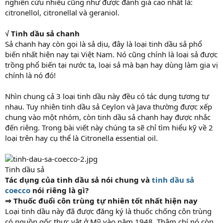
nghiên cứu nhiều cũng như được đánh giá cao nhất là:
citronellol, citronellal và geraniol.
√ Tinh dầu sả chanh
Sả chanh hay còn gọi là sả dịu, đây là loại tinh dầu sả phổ
biến nhất hiện nay tại Việt Nam. Nó cũng chính là loại sả được
trồng phổ biến tại nước ta, loại sả mà bạn hay dùng làm gia vị
chính là nó đó!
Nhìn chung cả 3 loại tinh dầu này đều có tác dụng tương tự
nhau. Tuy nhiên tinh dầu sả Ceylon và Java thường được xếp
chung vào một nhóm, còn tinh dầu sả chanh hay được nhắc
đến riêng. Trong bài viết này chúng ta sẽ chỉ tìm hiểu kỹ về 2
loại trên hay cụ thể là Citronella essential oil.
Tinh dầu sả
Tác dụng của tinh dầu sả nói chung và
tinh dầu sả
coecco
nói riêng là gì?
⇒ Thuốc đuổi côn trùng tự nhiên tốt nhất hiện nay
Loại tinh dầu này đã được đăng ký là thuốc chống côn trùng
có nguồn gốc thực vật ở Mỹ vào năm 1948. Thậm chí nó còn