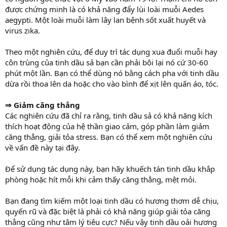
được chứng minh là có khả năng đẩy lùi loài muỗi Aedes
aegypti. Một loài muỗi làm lây lan bệnh sốt xuất huyết và
virus zika.
Theo một nghiên cứu, để duy trì tác dụng xua đuổi muỗi hay
côn trùng của tinh dầu sả bạn cần phải bôi lại nó cứ 30-60
phút một lần. Bạn có thể dùng nó bằng cách pha với tinh dầu
dừa rồi thoa lên da hoặc cho vào bình để xịt lên quấn áo, tóc.
⇒ Giảm căng thẳng
Các nghiên cứu đã chỉ ra rằng, tinh dầu sả có khả năng kích
thích hoạt động của hệ thần giao cảm, góp phần làm giảm
căng thẳng, giải tỏa stress. Bạn có thể xem một nghiên cứu
về vấn đề này tại đây.
Để sử dụng tác dụng này, bạn hãy khuếch tán tinh dầu khắp
phòng hoặc hít mỗi khi cảm thấy căng thẳng, mệt mỏi.
Bạn đang tìm kiếm một loại tinh dầu có hương thơm dễ chịu,
quyến rũ và đặc biệt là phải có khả năng giúp giải tỏa căng
thẳng cũng như tâm lý tiêu cực? Nếu vậy tinh dầu oải hương