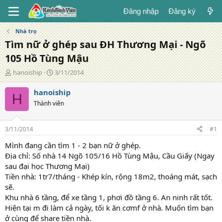
Đăng nhập
Đăng ký
Nhà trọ
Tìm nữ ở ghép sau ĐH Thương Mại - Ngõ
105 Hồ Tùng Mậu
T
N
hanoiship
3/11/2014
á
g
c
à
hanoiship
H
g
y
Thành viên
i
đ
ả
ă
n
3/11/2014
#1
g
Mình đang cần tìm 1 - 2 bạn nữ ở ghép.
Địa chỉ: Số nhà 14 Ngõ 105/16 Hồ Tùng Mậu, Cầu Giấy (Ngay
sau đại học Thương Mại)
Tiền nhà: 1tr7/tháng - Khép kín, rộng 18m2, thoáng mát, sạch
sẽ.
Khu nhà 6 tầng, để xe tầng 1, phơi đồ tầng 6. An ninh rất tốt.
Hiện tại m đi làm cả ngày, tối k ăn cơmf ở nhà. Muốn tìm bạn
ở cùng để share tiền nhà.