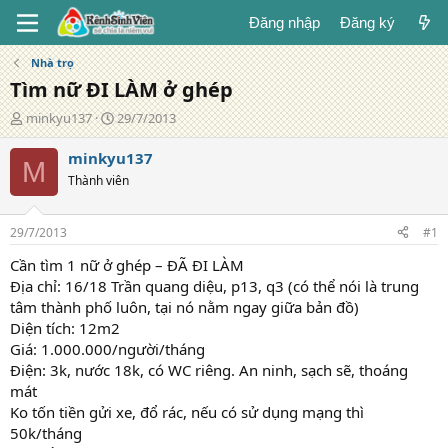
Đăng nhập
Đăng ký
Nhà trọ
Tìm nữ ĐI LÀM ở ghép
T
N
minkyu137
29/7/2013
á
g
c
à
minkyu137
M
g
y
Thành viên
i
đ
ả
ă
n
29/7/2013
#1
g
Cần tìm 1 nữ ở ghép – ĐÃ ĐI LÀM
Địa chỉ: 16/18 Trần quang diệu, p13, q3 (có thể nói là trung
tâm thành phố luôn, tại nó nằm ngay giữa bản đồ)
Diện tích: 12m2
Giá: 1.000.000/người/tháng
Điện: 3k, nước 18k, có WC riêng. An ninh, sạch sẽ, thoáng
mát
Ko tốn tiền gửi xe, đổ rác, nếu có sử dụng mạng thì
50k/tháng