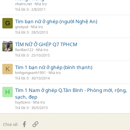
nhatro.net
Nhà trọ
Trả lời
0
2/8/2011
Tìm bạn nữ ở ghép (người Nghệ An)
G
gnutyud
Nhà trọ
Trả lời
0
28/5/2013
TÌM NỮ Ở GHÉP Q7 TPHCM
RanRan122
Nhà trọ
Trả lời
0
25/10/2015
Tìm 1 bạn nữ ở ghép (bình thạnh)
K
kinhgongxanh1991
Nhà trọ
Trả lời
0
30/10/2014
Tìm 1 Nam ở ghép Q.Tân Bình - Phòng mới, rộng,
H
sạch, đẹp
huy9zero
Nhà trọ
Trả lời
0
30/5/2015
Facebook
Liên kết
Chia sẻ: