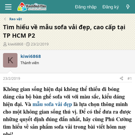
Đăng nhập
Đăng ký
Rao vặt
Tìm hiểu về mẫu sofa vải đẹp, cao cấp tại
TP HCM P2
T
N
kiwi6868
23/2/2019
á
g
c
à
kiwi6868
K
g
y
Thành viên
i
đ
ả
ă
n
23/2/2019
#1
g
Không gian sống hiện đại không thể thiếu đi bóng
dáng của bộ bàn ghế sofa với với màu sắc, kiểu dáng
hiện đại. Và
mẫu sofa vải đẹp
là lựa chọn thông minh
cho một không gian sống thú vị. Để có thể đưa ra được
những quyết định đúng đắn nhất, hãy cùng Phú Cường
tìm hiểu về sản phẩm sofa vải trong bài viết hôm nay
nhé!