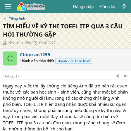
Đăng nhập
Đăng ký
Tiếng Anh
TÌM HIỂU VỀ KỲ THI TOEFL ITP QUA 3 CÂU
HỎI THƯỜNG GẶP
T
N
Chintran1259
16/6/2017
á
g
c
à
Chintran1259
C
g
y
Thành viên thân thiết
Thành viên thân thiết
i
đ
ả
ă
n
16/6/2017
#1
g
Ngày nay, việc thi lấy chứng chỉ tiếng Anh đã trở nên rất quen
thuộc với các bạn học sinh – sinh viên, cũng như một bộ phận
không nhỏ người đi làm.Trong số các chứng chỉ tiếng Anh
phổ biến, TOEFL ITP hiện đang nhận được khá nhiều sự quan
tâm.Tuy nhiên, không phải ai cũng hiểu đúng về kỳ thi này. Vì
vậy, trong bài viết dưới đây, chúng ta sẽ cùng tìm hiểu về
TOEFL ITP qua 3 câu hỏi đơn giản, mong rằng chúng sẽ đem
lại những thông tin bổ ích cho bạn!