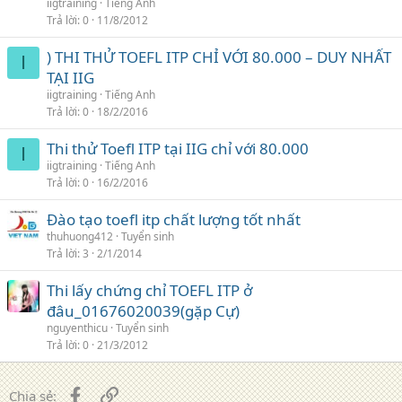
iigtraining
Tiếng Anh
Trả lời
0
11/8/2012
) THI THỬ TOEFL ITP CHỈ VỚI 80.000 – DUY NHẤT
I
TẠI IIG
iigtraining
Tiếng Anh
Trả lời
0
18/2/2016
Thi thử Toefl ITP tại IIG chỉ với 80.000
I
iigtraining
Tiếng Anh
Trả lời
0
16/2/2016
Đào tạo toefl itp chất lượng tốt nhất
thuhuong412
Tuyển sinh
Trả lời
3
2/1/2014
Thi lấy chứng chỉ TOEFL ITP ở
đâu_01676020039(gặp Cự)
nguyenthicu
Tuyển sinh
Trả lời
0
21/3/2012
Facebook
Liên kết
Chia sẻ: