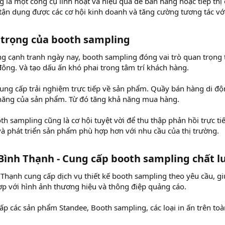
 là một công cụ linh hoạt và hiệu quả để bán hàng hoặc tiếp thị
ận dụng được các cơ hội kinh doanh và tăng cường tương tác vớ
trọng của booth sampling​
ng cạnh tranh ngày nay, booth sampling đóng vai trò quan trọng 
ông. Và tạo dấu ấn khó phai trong tâm trí khách hàng.
ung cấp trải nghiệm trực tiếp về sản phẩm. Quầy bán hàng di độ
h năng của sản phẩm. Từ đó tăng khả năng mua hàng.
th sampling cũng là cơ hội tuyệt vời để thu thập phản hồi trực t
 và phát triển sản phẩm phù hợp hơn với nhu cầu của thị trường.
ình Thạnh - Cung cấp booth sampling chất lư
Thạnh cung cấp dịch vụ thiết kế booth sampling theo yêu cầu, g
p với hình ảnh thương hiệu và thông điệp quảng cáo.
p các sản phẩm Standee, Booth sampling, các loại in ấn trên toà