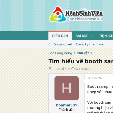
DIỄN ĐÀN
BÀI MỚI
TIỆN ÍC
Chưa giải quyết
Đăng ký thành viên
Góc Cộng Đồng
Rao vặt
Tìm hiểu về booth sa
T
N
hoamai901
1/11/2024
á
g
c
à
1/11/2024
g
y
H
Booth samplin
i
đ
ả
ă
ghép với nhau
n
g
Với booth samp
hoamai901
thương hiệu v
Thành viên
thể trở thành 