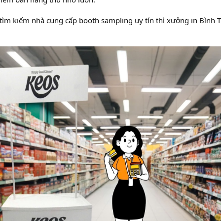
ìm kiếm nhà cung cấp booth sampling uy tín thì xưởng in Bình T