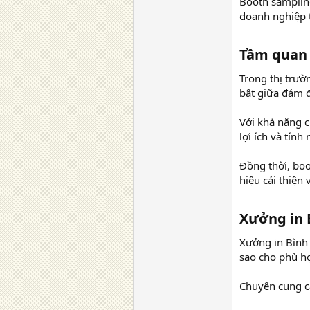
Booth sampling
doanh nghiệp t
Tầm quan 
Trong thị trườ
bật giữa đám đ
Với khả năng c
lợi ích và tín
Đồng thời, boo
hiệu cải thiện
Xưởng in B
Xưởng in Bình 
sao cho phù hợ
Chuyên cung cấ