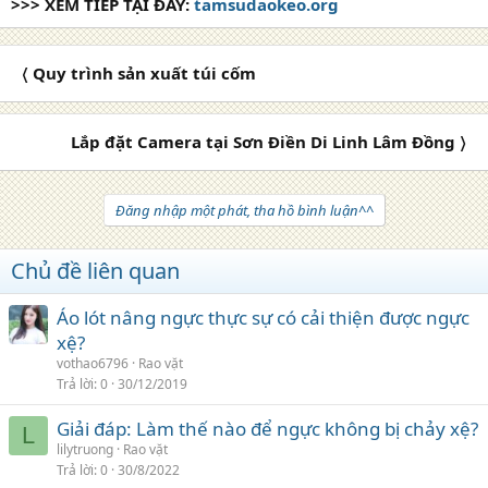
>>> XEM TIẾP TẠI ĐÂY:
tamsudaokeo.org
〈 Quy trình sản xuất túi cốm
Lắp đặt Camera tại Sơn Điền Di Linh Lâm Đồng 〉
Đăng nhập một phát, tha hồ bình luận^^
Chủ đề liên quan
Áo lót nâng ngực thực sự có cải thiện được ngực
xệ?
vothao6796
Rao vặt
Trả lời
0
30/12/2019
Giải đáp: Làm thế nào để ngực không bị chảy xệ?
L
lilytruong
Rao vặt
Trả lời
0
30/8/2022