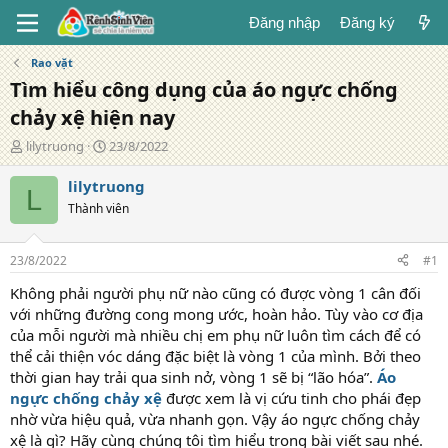
Đăng nhập
Đăng ký
Rao vặt
Tìm hiểu công dụng của áo ngực chống
chảy xệ hiện nay
T
N
lilytruong
23/8/2022
á
g
c
à
lilytruong
L
g
y
Thành viên
i
đ
ả
ă
n
23/8/2022
#1
g
Không phải người phụ nữ nào cũng có được vòng 1 cân đối
với những đường cong mong ước, hoàn hảo. Tùy vào cơ địa
của mỗi người mà nhiều chị em phụ nữ luôn tìm cách để có
thể cải thiện vóc dáng đặc biệt là vòng 1 của mình. Bởi theo
thời gian hay trải qua sinh nở, vòng 1 sẽ bị “lão hóa”.
Áo
ngực chống chảy xệ
được xem là vị cứu tinh cho phái đẹp
nhờ vừa hiệu quả, vừa nhanh gọn. Vậy áo ngực chống chảy
xệ là gì? Hãy cùng chúng tôi tìm hiểu trong bài viết sau nhé.