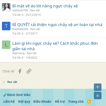
Bí mật về áo lót nâng ngực chảy xệ
vothao6796
Rao vặt
Trả lời
0
25/12/2019
BÍ QUYẾT cải thiện ngực chảy xệ an toàn tại nhà
T
thanhdao94
Rao vặt
Trả lời
0
2/7/2017
Làm gì khi ngực chảy xệ? Cách khắc phục đơn
L
giản tại nhà
lilytruong
Rao vặt
Trả lời
0
1/9/2022
Facebook
Liên kết
Chia sẻ:
Rao vặt
Top
Kênh Sinh Viên
Bot
Liên hệ
Nội quy
Điều khoản
Hỗ trợ
Trang chủ
R
S