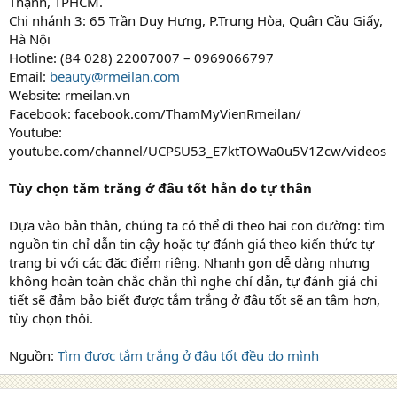
Thạnh, TPHCM.
Chi nhánh 3: 65 Trần Duy Hưng, P.Trung Hòa, Quận Cầu Giấy,
Hà Nội
Hotline: (84 028) 22007007 – 0969066797
Email:
beauty@rmeilan.com
Website: rmeilan.vn
Facebook: facebook.com/ThamMyVienRmeilan/
Youtube:
youtube.com/channel/UCPSU53_E7ktTOWa0u5V1Zcw/videos
Tùy chọn tắm trắng ở đâu tốt hẳn do tự thân
Dựa vào bản thân, chúng ta có thể đi theo hai con đường: tìm
nguồn tin chỉ dẫn tin cậy hoặc tự đánh giá theo kiến thức tự
trang bị với các đặc điểm riêng. Nhanh gọn dễ dàng nhưng
không hoàn toàn chắc chắn thì nghe chỉ dẫn, tự đánh giá chi
tiết sẽ đảm bảo biết được tắm trắng ở đâu tốt sẽ an tâm hơn,
tùy chọn thôi.
Nguồn:
Tìm được tắm trắng ở đâu tốt đều do mình