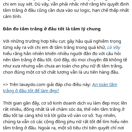
chị em suy xét. Dù vậy, vẫn phải nhắc nhở rằng khi quyết định
tắm trắng ở đâu cũng cần dựa vào sự logic, hạn chế thấp nhất
cảm tính.
Đắn đo tắm trắng ở đâu tốt là tâm lý chung
Với những trường hợp tiêu cực gây hậu quả nghiêm trọng
từng xảy ra với chị em đi tắm trắng trong quá khứ,
Là Vậy
hiểu rằng hẳn nhiên khiến nhiều người đắn đo với câu hỏi
nên tắm trắng ở đâu tốt. Giờ đây, dù mọi chuyện đã không tệ
như xưa nhưng vẫn chưa an toàn cho phụ nữ đi tắm trắng,
chọn đúng một cơ sở chất lượng vẫn là ưu tiên hàng đầu.
=> Trên lavaydo.com giải đáp cho điều này:
An toàn tắm
trắng ở đâu tốt để làm đẹp?
Thời gian gần đây, cơ sở kinh doanh dịch vụ làm đẹp mọc lên
rất nhiều, đông nhất là về chăm sóc da, thế nên tắm trắng ở
đâu tốt lại càng khó trả lời giữa vô vàn cơ sở. Tuy nhiên,
chúng ta vẫn có các cộng đồng phụ nữ rất tốt để tìm hiểu nên
tắm trắng ở đâu. Ngoài ra, một số tiêu chí tiên quyết chỉ nơi