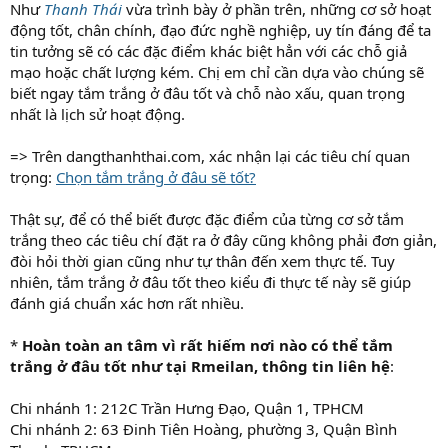
Như
Thanh Thái
vừa trình bày ở phần trên, những cơ sở hoạt
động tốt, chân chính, đạo đức nghề nghiệp, uy tín đáng để ta
tin tưởng sẽ có các đặc điểm khác biệt hẳn với các chỗ giả
mạo hoặc chất lượng kém. Chị em chỉ cần dựa vào chúng sẽ
biết ngay tắm trắng ở đâu tốt và chỗ nào xấu, quan trọng
nhất là lịch sử hoạt động.
=> Trên dangthanhthai.com, xác nhận lại các tiêu chí quan
trọng:
Chọn tắm trắng ở đâu sẽ tốt?
Thật sự, để có thể biết được đặc điểm của từng cơ sở tắm
trắng theo các tiêu chí đặt ra ở đây cũng không phải đơn giản,
đòi hỏi thời gian cũng như tự thân đến xem thực tế. Tuy
nhiên, tắm trắng ở đâu tốt theo kiểu đi thực tế này sẽ giúp
đánh giá chuẩn xác hơn rất nhiều.
*
Hoàn toàn an tâm vì rất hiếm nơi nào có thể tắm
trắng ở đâu tốt như tại Rmeilan, thông tin liên hệ
:
Chi nhánh 1: 212C Trần Hưng Đạo, Quận 1, TPHCM
Chi nhánh 2: 63 Đinh Tiên Hoàng, phường 3, Quận Bình