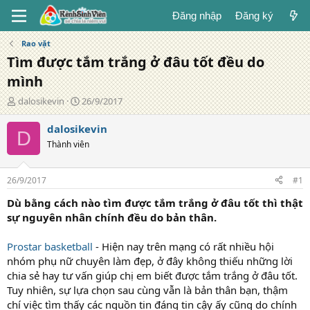
Đăng nhập
Đăng ký
Rao vặt
Tìm được tắm trắng ở đâu tốt đều do
mình
T
N
dalosikevin
26/9/2017
á
g
c
à
dalosikevin
D
g
y
Thành viên
i
đ
ả
ă
n
26/9/2017
#1
g
Dù bằng cách nào tìm được tắm trắng ở đâu tốt thì thật
sự nguyên nhân chính đều do bản thân.
Prostar basketball
- Hiện nay trên mạng có rất nhiều hội
nhóm phụ nữ chuyên làm đẹp, ở đây không thiếu những lời
chia sẻ hay tư vấn giúp chị em biết được tắm trắng ở đâu tốt.
Tuy nhiên, sự lựa chọn sau cùng vẫn là bản thân bạn, thậm
chí việc tìm thấy các nguồn tin đáng tin cậy ấy cũng do chính