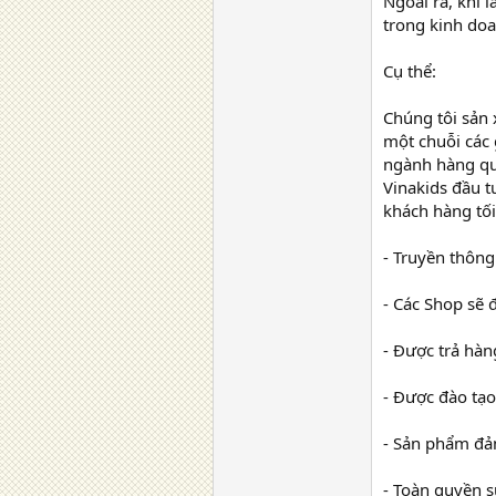
Ngoài ra, khi 
trong kinh do
Cụ thể:
Chúng tôi sản x
một chuỗi các g
ngành hàng quầ
Vinakids đầu t
khách hàng tối
- Truyền thông
- Các Shop sẽ 
- Được trả hàn
- Được đào tạo
- Sản phẩm đả
- Toàn quyền 