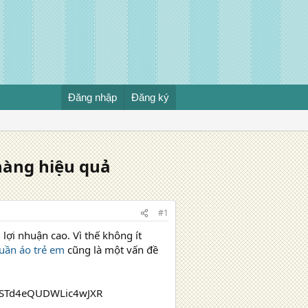
Đăng nhập
Đăng ký
 hàng hiệu quả
#1
ợi nhuận cao. Vì thế không ít
uần áo trẻ em
cũng là một vấn đề