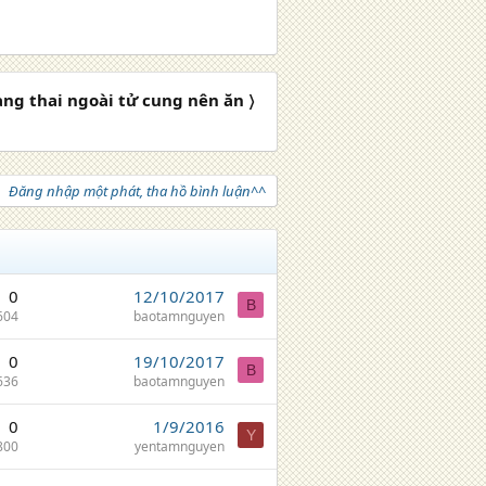
ng thai ngoài tử cung nên ăn 〉
Đăng nhập một phát, tha hồ bình luận^^
0
12/10/2017
B
604
baotamnguyen
0
19/10/2017
B
636
baotamnguyen
0
1/9/2016
Y
800
yentamnguyen