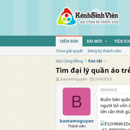
DIỄN ĐÀN
BÀI MỚI
TIỆN ÍC
Chưa giải quyết
Đăng ký thành viên
Góc Cộng Đồng
Rao vặt
Tìm đại lý quần áo tr
T
N
baotamnguyen
20/4/2018
á
g
c
à
20/4/2018
g
y
B
Buôn bán quần 
i
đ
ả
ă
người bỏ vốn 
n
lớn cần thời g
g
baotamnguyen
Thành viên