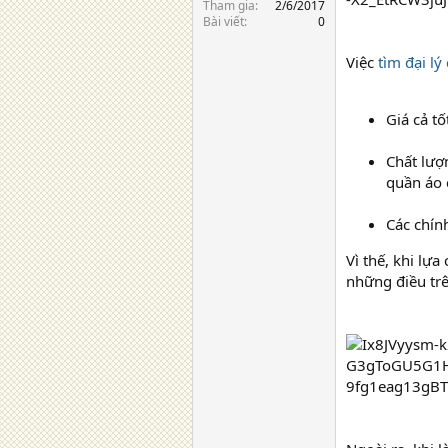
Tham gia
2/6/2017
Bài viết
0
Việc
tìm đại lý
Giá cả tố
Chất lượ
quần áo 
Các chính
Vì thế, khi lự
những điều trê