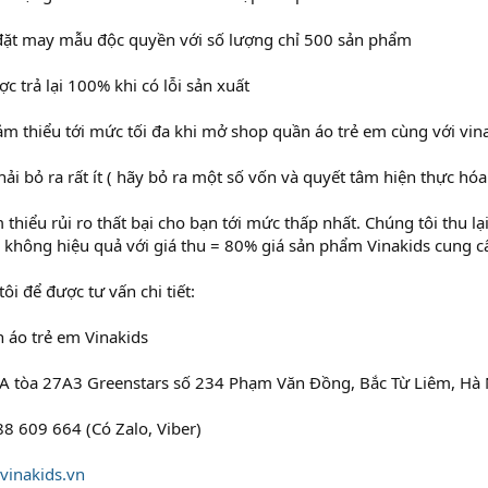
 đặt may mẫu độc quyền với số lượng chỉ 500 sản phẩm
c trả lại 100% khi có lỗi sản xuất
ảm thiểu tới mức tối đa khi mở shop quần áo trẻ em cùng với vin
hải bỏ ra rất ít ( hãy bỏ ra một số vốn và quyết tâm hiện thực hó
m thiểu rủi ro thất bại cho bạn tới mức thấp nhất. Chúng tôi thu 
không hiệu quả với giá thu = 80% giá sản phẩm Vinakids cung c
ôi để được tư vấn chi tiết:
 áo trẻ em Vinakids
 2A tòa 27A3 Greenstars số 234 Phạm Văn Đồng, Bắc Từ Liêm, Hà 
88 609 664 (Có Zalo, Viber)
inakids.vn