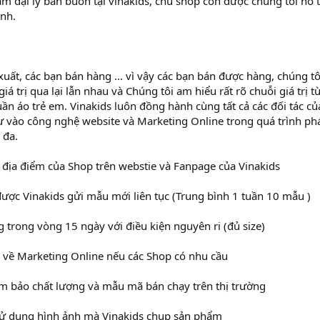
làm đại lý bán buôn tại vinakids, chủ shop còn được chúng tôi hỗ
anh.
uất, các bạn bán hàng ... vì vậy các bạn bán được hàng, chúng tôi 
iá trị qua lại lẫn nhau và Chúng tôi am hiểu rất rõ chuỗi giá trị t
n áo trẻ em. Vinakids luôn đồng hành cùng tất cả các đối tác của
ư vào công nghệ website và Marketing Online trong quá trình phát
 đa.
 địa điểm của Shop trên webstie và Fanpage của Vinakids
được Vinakids gửi mẫu mới liên tục (Trung bình 1 tuần 10 mẫu )
g trong vòng 15 ngày với điều kiện nguyên ri (đủ size)
 về Marketing Online nếu các Shop có nhu cầu
m bảo chất lượng và mẫu mã bán chạy trên thị trường
sử dụng hình ảnh mà Vinakids chụp sản phẩm