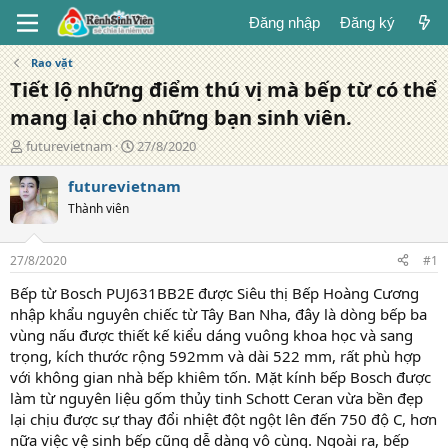
Đăng nhập
Đăng ký
Rao vặt
Tiết lộ những điểm thú vị mà bếp từ có thể
mang lại cho những bạn sinh viên.
T
N
futurevietnam
27/8/2020
á
g
c
à
futurevietnam
g
y
Thành viên
i
đ
ả
ă
n
27/8/2020
#1
g
Bếp từ Bosch PUJ631BB2E được Siêu thị Bếp Hoàng Cương
nhập khẩu nguyên chiếc từ Tây Ban Nha, đây là dòng bếp ba
vùng nấu được thiết kế kiểu dáng vuông khoa học và sang
trọng, kích thước rộng 592mm và dài 522 mm, rất phù hợp
với không gian nhà bếp khiêm tốn. Mặt kính bếp Bosch được
làm từ nguyên liệu gốm thủy tinh Schott Ceran vừa bền đẹp
lại chịu được sự thay đổi nhiệt đột ngột lên đến 750 độ C, hơn
nữa việc vệ sinh bếp cũng dễ dàng vô cùng. Ngoài ra, bếp