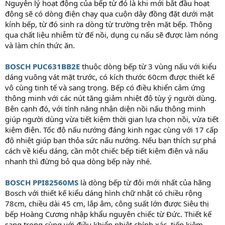
Nguyên lý hoạt động của bếp từ đó là khi mới bắt đầu hoạt
động sẽ có dòng điện chạy qua cuộn dây đồng đặt dưới mặt
kính bếp, từ đó sinh ra dòng từ trường trên mặt bếp. Thông
qua chất liệu nhiễm từ đế nồi, dụng cụ nấu sẽ được làm nóng
và làm chín thức ăn.
BOSCH PUC631BB2E
thuộc dòng bếp từ 3 vùng nấu với kiểu
dáng vuông vát mặt trước, có kích thước 60cm được thiết kế
vô cùng tinh tế và sang trọng. Bếp có điều khiển cảm ứng
thông minh với các nút tăng giảm nhiệt độ tùy ý người dùng.
Bên cạnh đó, với tính năng nhận diện nồi nấu thông minh
giúp người dùng vừa tiết kiệm thời gian lựa chọn nồi, vừa tiết
kiệm điện. Tốc độ nấu nướng đáng kinh ngạc cùng với 17 cấp
độ nhiệt giúp bạn thỏa sức nấu nướng. Nếu bạn thích sự phá
cách về kiểu dáng, cần một chiếc bếp tiết kiệm điện và nấu
nhanh thì đừng bỏ qua dòng bếp này nhé.
BOSCH PPI82560MS
là dòng bếp từ đôi mới nhất của hãng
Bosch với thiết kế kiểu dáng hình chữ nhật có chiều rộng
78cm, chiều dài 45 cm, lắp âm, công suất lớn được Siêu thị
bếp Hoàng Cương nhập khẩu nguyên chiếc từ Đức. Thiết kế
sang trọng cùng với điều khiển nhiệt chính xác, tiếp kiệm