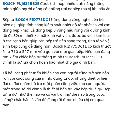
BOSCH PUJ631BB2E
được tích hợp nhiều tính năng thông
minh giúp người dùng có những trải nghiệp thú vị khi nấu ăn.
Bếp từ
BOSCH PID775DC1E
ứng dụng công nghệ tiên tiến,
hiện đại giúp tính năng kiểm soát nhiệt độ tốt nhất so với các
dòng bếp khác. Là dòng bếp 3 vùng nấu rộng với đường kính
tối đa 32cm, thiết kế mặt kính vát viền, được bo viền kim loại
ở các cạnh bên giúp căn bếp trở nên sang trọng, tinh tế và vệ
sinh bếp cũng dễ dàng hơn. Bosch PID775DC1E có kích thước
51 x 710 x 527 mm vừa gọn với mọi gian bếp. Nếu bạn đang
tìm kiếm chiếc bếp từ thông minh thì Bosch PID775DC1E
chính là sự lựa chọn hoàn hảo nhất cho gia đình bạn.
Xã hội càng phát triển khiến cho con người cũng trở nên bận
rộn với cuộc sống của mình. Cũng từ đó, những thiết bị hiện
đại ra đời nhằm hỗ trợ một phần công việc cho con người,
một trong số đó chính là thiết bị bếp từ. Vậy bếp từ là gì? Bếp
từ ra đời như thế nào và có vai trò như thế nào trong cuộc
sống? chắc hẳn là vấn đề đang rất được nhiều chị em quan
tâm.