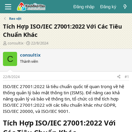
Đăng nhập
Đăng ký
Rao vặt
Tích Hợp ISO/IEC 27001:2022 Với Các Tiêu
Chuẩn Khác
T
N
consultix
22/8/2024
á
g
c
à
consultix
C
g
y
Thành viên
i
đ
ả
ă
n
22/8/2024
#1
g
ISO/IEC 27001:2022 là tiêu chuẩn quốc tế quan trọng về hệ
thống quản lý bảo mật thông tin (ISMS). Để nâng cao khả
năng quản lý và bảo vệ thông tin, tổ chức có thể tích hợp
ISO/IEC 27001:2022 với các tiêu chuẩn khác như GDPR,
ISO/IEC 20000, và ISO/IEC 9001.
Tích Hợp ISO/IEC 27001:2022 Với