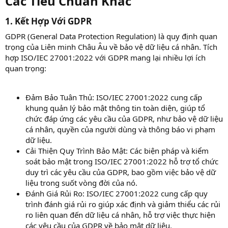
Các Tiêu Chuẩn Khác​
1. Kết Hợp Với GDPR​
GDPR (General Data Protection Regulation) là quy định quan
trọng của Liên minh Châu Âu về bảo vệ dữ liệu cá nhân. Tích
hợp ISO/IEC 27001:2022 với GDPR mang lại nhiều lợi ích
quan trọng:
Đảm Bảo Tuân Thủ: ISO/IEC 27001:2022 cung cấp
khung quản lý bảo mật thông tin toàn diện, giúp tổ
chức đáp ứng các yêu cầu của GDPR, như bảo vệ dữ liệu
cá nhân, quyền của người dùng và thông báo vi phạm
dữ liệu.
Cải Thiện Quy Trình Bảo Mật: Các biện pháp và kiểm
soát bảo mật trong ISO/IEC 27001:2022 hỗ trợ tổ chức
duy trì các yêu cầu của GDPR, bao gồm việc bảo vệ dữ
liệu trong suốt vòng đời của nó.
Đánh Giá Rủi Ro: ISO/IEC 27001:2022 cung cấp quy
trình đánh giá rủi ro giúp xác định và giảm thiểu các rủi
ro liên quan đến dữ liệu cá nhân, hỗ trợ việc thực hiện
các yêu cầu của GDPR về bảo mật dữ liệu.