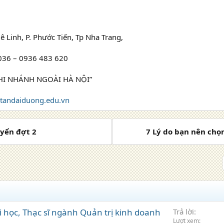
Mê Linh, P. Phước Tiến, Tp Nha Trang,
 036 – 0936 483 620
HI NHÁNH NGOÀI HÀ NỘI”
tandaiduong.edu.vn
uyển đợt 2
7 Lý do bạn nên chọ
i học, Thạc sĩ ngành Quản trị kinh doanh
Trả lời
Lượt xem