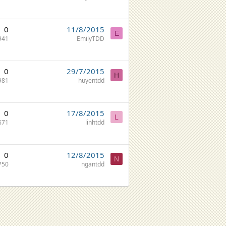
0
11/8/2015
E
941
EmilyTDD
0
29/7/2015
H
981
huyentdd
0
17/8/2015
L
671
linhtdd
0
12/8/2015
N
750
ngantdd