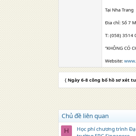
Tại Nha Trang
Địa chỉ: Số 7 
T: (058) 3514
“KHÔNG CÓ C
Website:
www.
〈 Ngày 6-8 công bố hồ sơ xét t
Chủ đề liên quan
Học phí chương trình Đạ
H
trường ERC Singapore