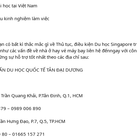
i học tại Việt Nam
u kinh nghiệm làm việc
n có bất kì thắc mắc gì về Thủ tục, điều kiện Du học Singapore 
 như các vấn đề về nhà ở hay vé máy bay liên hệ đếnngay với cô
ng sự hỗ trợ tốt nhất theo các địa chỉ sau:
VẤN DU HỌC QUỐC TẾ TÂN ĐẠI DƯƠNG
 Trần Quang Khải, P.Tân Định, Q.1, HCM
4879 – 0989 006 890
rần Hưng Đạo, P.7, Q.5, TP.HCM
20 80 – 01665 157 271