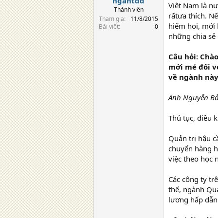
ngantdd
Việt Nam là n
Thành viên
rấtưa thích. N
Tham gia
11/8/2015
hiếm hoi, mới
Bài viết
0
những chia sẻ 
Câu hỏi: Chà
mới mẻ đối vớ
về ngành này
Anh Nguyễn Bảo
Thủ tục, điều 
Quản trị hậu c
chuyển hàng hó
việc theo học 
Các công ty tr
thế, ngành Quả
lương hấp dẫn