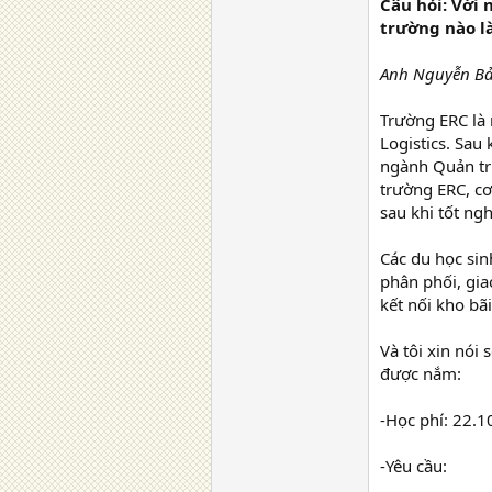
Câu hỏi: Với
trường nào là
Anh Nguyễn Bảo
Trường ERC là 
Logistics. Sau
ngành Quản trị
trường ERC, cơ
sau khi tốt ngh
Các du học sin
phân phối, gia
kết nối kho bã
Và tôi xin nói
được nắm:
-Học phí: 22.1
-Yêu cầu: