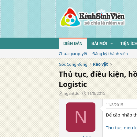
DIỄN ĐÀN
BÀI MỚI
TIỆN ÍC
Chưa giải quyết
Đăng ký thành viên
Góc Cộng Đồng
Rao vặt
Thủ tục, điều kiện, 
Logistic
T
N
ngantdd
11/8/2015
á
g
c
à
11/8/2015
g
y
N
Để cập nhập th
i
đ
ả
ă
n
Thu tuc, dieu 
g