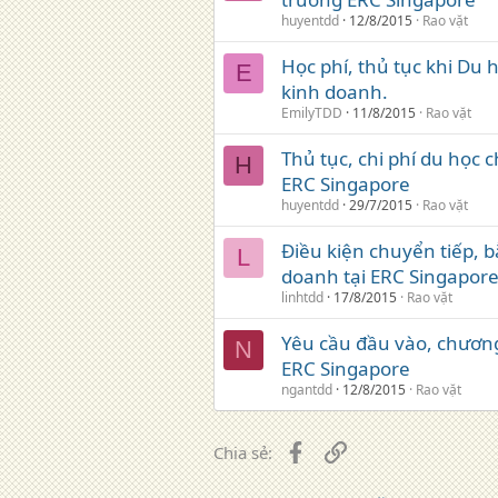
huyentdd
12/8/2015
Rao vặt
Học phí, thủ tục khi Du
E
kinh doanh.
EmilyTDD
11/8/2015
Rao vặt
Thủ tục, chi phí du học 
H
ERC Singapore
huyentdd
29/7/2015
Rao vặt
Điều kiện chuyển tiếp, b
L
doanh tại ERC Singapor
linhtdd
17/8/2015
Rao vặt
Yêu cầu đầu vào, chương
N
ERC Singapore
ngantdd
12/8/2015
Rao vặt
Facebook
Liên kết
Chia sẻ: