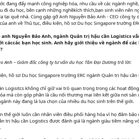
ước đang đẩy mạnh công nghiệp hóa, nhu cầu về các ngành nghề
ếu đi du học, bên cạnh những nghềkích thích,bạn sinh viên nên 
 lạ tại quê nhà. Cùng gặp gỡ Anh Nguyễn Bảo Anh - CEO công ty 
của anh về Thủ tục, điều kiện, hồ sơ Du học Singapore trường ER
o anh Nguyễn Bảo Anh, ngành Quản trị hậu cần Logistics v
i cáccác bạn học sinh. Anh hãy giới thiệu về ngành để các 
?
 Anh – Giám đốc công ty tư vấn du học Tân Đại Dương trả lời:
kiện, hồ sơ Du học Singapore trường ERC ngành Quản trị hậu cần 
ần Logisitcs không chỉ giữ vai trò quan trọng trong các hoạt động 
a mà còn góp phần là cầu nối thương mại liên kết giữa nơi sản 
ngành này đang là lựa chọn của nhiều du học sinh trên thế giới.
ên thế giới luôn cần nhân viên điều phối hàng hóa vì họ đảm bảo
n trị hậu cần Logistics được đánh giá là ngành giàu tiềm năng với
.