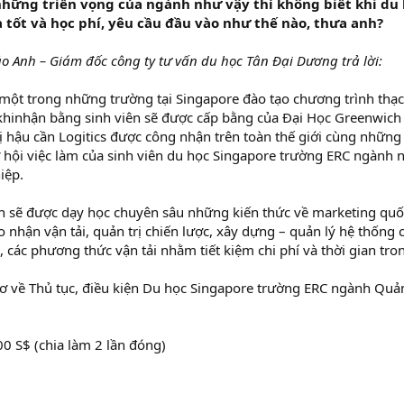
 những triển vọng của ngành như vậy thì không biết khi du
 tốt và học phí, yêu cầu đầu vào như thế nào, thưa anh?
 Anh – Giám đốc công ty tư vấn du học Tân Đại Dương trả lời:
một trong những trường tại Singapore đào tạo chương trình thạc
 khinhận bằng sinh viên sẽ được cấp bằng của Đại Học Greenwich
 hậu cần Logitics được công nhận trên toàn thế giới cùng những 
 hội việc làm của sinh viên du học Singapore trường ERC ngành 
iệp.
h sẽ được dạy học chuyên sâu những kiến thức về marketing quố
o nhận vận tải, quản trị chiến lược, xây dựng – quản lý hệ thống c
i, các phương thức vận tải nhằm tiết kiệm chi phí và thời gian tr
 sơ về Thủ tục, điều kiện Du học Singapore trường ERC ngành Quản
00 S$ (chia làm 2 lần đóng)