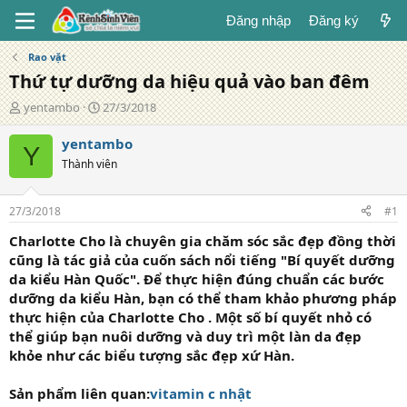
Đăng nhập
Đăng ký
Rao vặt
Thứ tự dưỡng da hiệu quả vào ban đêm
T
N
yentambo
27/3/2018
á
g
c
à
yentambo
Y
g
y
Thành viên
i
đ
ả
ă
n
27/3/2018
#1
g
Charlotte Cho là chuyên gia chăm sóc sắc đẹp đồng thời
cũng là tác giả của cuốn sách nổi tiếng "Bí quyết dưỡng
da kiểu Hàn Quốc". Để thực hiện đúng chuẩn các bước
dưỡng da kiểu Hàn, bạn có thể tham khảo phương pháp
thực hiện của Charlotte Cho . Một số bí quyết nhỏ có
thể giúp bạn nuôi dưỡng và duy trì một làn da đẹp
khỏe như các biểu tượng sắc đẹp xứ Hàn.
Sản phẩm liên quan:
vitamin c nhật