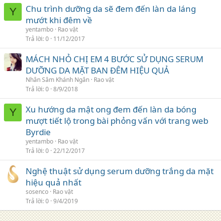
Chu trình dưỡng da sẽ đem đến làn da láng
Y
mướt khi đêm về
yentambo
Rao vặt
Trả lời
0
11/12/2017
MÁCH NHỎ CHỊ EM 4 BƯỚC SỬ DỤNG SERUM
DƯỠNG DA MẶT BAN ĐÊM HIỆU QUẢ
Nhân Sâm Khánh Ngân
Rao vặt
Trả lời
0
8/9/2018
Xu hướng da mật ong đem đến làn da bóng
Y
mượt tiết lộ trong bài phỏng vấn với trang web
Byrdie
yentambo
Rao vặt
Trả lời
0
22/12/2017
Nghệ thuật sử dụng serum dưỡng trắng da mặt
hiệu quả nhất
sosenco
Rao vặt
Trả lời
0
9/4/2019