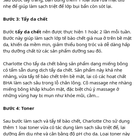
nhẹ để giúp làm sạch triệt để lớp bụi bẩn còn sót lại.
Bước 3: Tẩy da chết
Bước
tẩy da chết
nên được thực hiện 1 hoặc 2 lần mỗi tuần.
Bước này giúp làm sạch lớp tế bào chết già nua ở trên bề mặt
da, khiến da mềm mịn, giảm thiểu bong tróc và dễ dàng hấp
thụ dưỡng chất từ các sản phẩm dưỡng sau đó.
Charlotte Cho tẩy da chết bằng sản phẩm dạng miếng bông
có tẩm sẵn dung dịch tẩy da chết. Sản phẩm này khá nhẹ
nhàng, vừa tẩy tế bào chết trên bề mặt, lại có các hoạt chất
BHA làm sạch sâu trong lỗ chân lông. Cô massage nhẹ nhàng
miếng bông khắp khuôn mặt, đặc biệt chú ý massage ở
những vùng hay bị mụn như khóe mũi, cằm…
Bước 4: Toner
Sau bước làm sạch và tẩy tế bào chết, Charlotte Cho sử dụng
thêm 1 loại toner vừa có tác dụng làm sạch sâu triệt để, lại
dưỡng ẩm dịu nhẹ và cân bằng độ pH cho da. Loại toner này