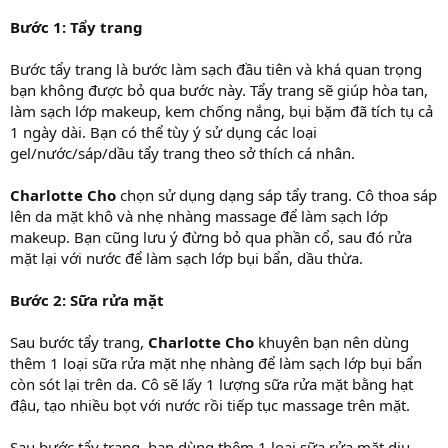
Bước 1: Tẩy trang
Bước tẩy trang là bước làm sạch đầu tiên và khá quan trọng
bạn không được bỏ qua bước này. Tẩy trang sẽ giúp hòa tan,
làm sạch lớp makeup, kem chống nắng, bụi bặm đã tích tụ cả
1 ngày dài. Bạn có thể tùy ý sử dụng các loại
gel/nước/sáp/dầu tẩy trang theo sở thích cá nhân.
Charlotte Cho
chọn sử dụng dạng sáp tẩy trang. Cô thoa sáp
lên da mặt khô và nhẹ nhàng massage để làm sạch lớp
makeup. Bạn cũng lưu ý đừng bỏ qua phần cổ, sau đó rửa
mặt lại với nước để làm sạch lớp bụi bẩn, dầu thừa.
Bước 2: Sữa rửa mặt
Sau bước tẩy trang,
Charlotte Cho
khuyên bạn nên dùng
thêm 1 loại sữa rửa mặt nhẹ nhàng để làm sạch lớp bụi bẩn
còn sót lại trên da. Cô sẽ lấy 1 lượng sữa rửa mặt bằng hạt
đậu, tạo nhiều bọt với nước rồi tiếp tục massage trên mặt.
Sau bước tẩy trang, bạn dùng thêm 1 loại sữa rửa mặt dịu