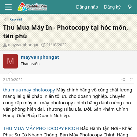
Đăng nhập
Đăng ký
Rao vặt
Thu Mua Máy In - Photocopy tại hóc môn,
tân phú
T
N
mayvanphongat
21/10/2022
á
g
c
à
mayvanphongat
M
g
y
Thành viên
i
đ
ả
ă
n
21/10/2022
#1
g
thu mua may photocopy
Máy chính hãng vô cùng chất lượng
mang lại giải pháp in ấn tối ưu cho doanh nghiệp. Chuyên
cung cấp máy in, máy photocopy chính hãng dành riêng cho
văn phòng hiện đại. Thương Hiệu Lâu Đời. Sản Phẩm Chính
Hãng. Giải Pháp Doanh Nghiệp.
THU MUA MÁY PHOTOCOPY RICOH
Bảo Hành Tận Nơi - Khắc
Phục Sự Cố Nhanh Chóng. Bán Máy Photocopy Chính Háng -