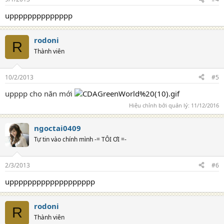
upppppppppppppp
rodoni
R
Thành viên
10/2/2013
#5
upppp cho năn mới
Hiệu chỉnh bởi quản lý:
11/12/2016
ngoctai0409
Tự tin vào chính mình -= TÔI ƠI =-
2/3/2013
#6
uppppppppppppppppppp
rodoni
R
Thành viên