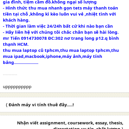
gia đình, tiệm cầm đồ.không ngại số lượng
- Hình thức thu mua nhanh gọn tets máy thanh toán
tiền tại chỗ ,không kì kèo luôn vui vẻ ,nhiệt tình với
khách hàng.
- Thời gian làm việc 24/24h bất cứ khi nào bạn cần
- Hãy liên hệ với chúng tôi chắc chắn bạn sẽ hài lòng.
mr Tiến 0914730078 ĐC:302 nơ trang long p12.q bình
thạnh HCM.
thu mua laptop cũ tphcm,thu mua laptop tphcm,thu
mua ipad,macbook,iphone,máy ảnh,máy tính
bảng.....................
----------
upppppppppp
〈 Đánh máy vi tính thuê đây.....!
Nhận viết assignment, coursework, essay, thesis,
dissertation uy tín, chất lượng 〉