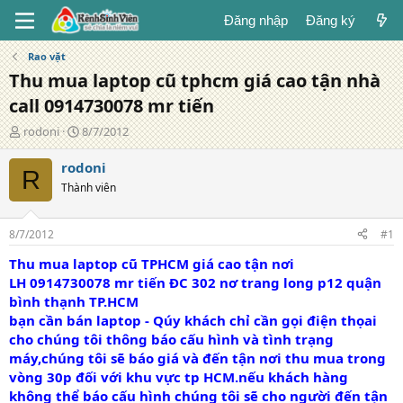
Đăng nhập
Đăng ký
Rao vặt
Thu mua laptop cũ tphcm giá cao tận nhà
call 0914730078 mr tiến
T
N
rodoni
8/7/2012
á
g
c
à
rodoni
R
g
y
Thành viên
i
đ
ả
ă
n
8/7/2012
#1
g
Thu mua laptop cũ TPHCM giá cao tận nơi
LH 0914730078 mr tiến ĐC 302 nơ trang long p12 quận
bình thạnh TP.HCM
bạn cần bán laptop - Qúy khách chỉ cần gọi điện thọai
cho chúng tôi thông báo cấu hình và tình trạng
máy,chúng tôi sẽ báo giá và đến tận nơi thu mua trong
vòng 30p đối với khu vực tp HCM.nếu khách hàng
không thể báo cấu hình chúng tôi sẽ cho người đến tận