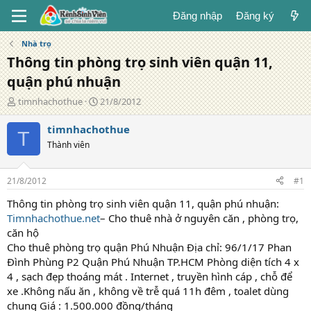
Đăng nhập
Đăng ký
Nhà trọ
Thông tin phòng trọ sinh viên quận 11,
quận phú nhuận
T
N
timnhachothue
21/8/2012
á
g
c
à
timnhachothue
T
g
y
Thành viên
i
đ
ả
ă
n
21/8/2012
#1
g
Thông tin phòng trọ sinh viên quận 11, quận phú nhuận:
Timnhachothue.net
– Cho thuê nhà ở nguyên căn , phòng trọ,
căn hộ
Cho thuê phòng trọ quận Phú Nhuận Địa chỉ: 96/1/17 Phan
Đình Phùng P2 Quận Phú Nhuận TP.HCM Phòng diện tích 4 x
4 , sạch đẹp thoáng mát . Internet , truyền hình cáp , chỗ để
xe .Không nấu ăn , không về trễ quá 11h đêm , toalet dùng
chung Giá : 1.500.000 đồng/tháng