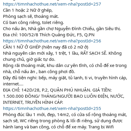
https://timnhachothue.net/xem-nha?postId=257
Cần 1 hoặc 2 Nữ ở ghép,
Phòng sạch sẽ, thoáng mát.
Có ban công riêng, tolet riêng.
Cho nấu ăn, Nhà gần chợ Nguyễn Đình Chiểu, gần Siêu thị.
Địa chỉ: 100/52/8 Thích Quảng Đức, F5, Q.PN
https://timnhachothue.net/xem-nha?postId=256
CẦN 1 NỮ Ở GHÉP (hiện nay đã có 2 nữ ở)
Nhà nguyên căn mới xây, 1 trệt, 1 lầu, RẤT SẠCH SẼ. Không
chung chủ, giờ giấc tự do.
Rộng rãi thoáng mát, khu dân cư yên tĩnh, có chỗ để xe trong
nhà, chỗ nấu ăn , ban công phơi đồ.
Đầy đủ tiện nghi: bếp, máy giặt, tủ lạnh, ti vi, truyền hình cáp,
internet….
ĐỊA CHỈ: 142D/28, P.2, QUẬN PHÚ NHUẬN. GIÁ TIỀN:
1.500.000 ĐỒNG/ THÁNG/NGƯỜI BAO LUÔN ĐIỆN, NƯỚC,
INTERNET, TRUYỀN HÌNH CÁP.
https://timnhachothue.net/xem-nha?postId=255
Phòng đúc lầu 1 mới, đẹp, 14m2, có cửa sổ rộng thoáng mát,
sạch sẽ, WC riêng trong phòng & lối đi riêng, sử dụng được
hành lang và ban công, có chỗ để xe máy. Trang bị Wifi