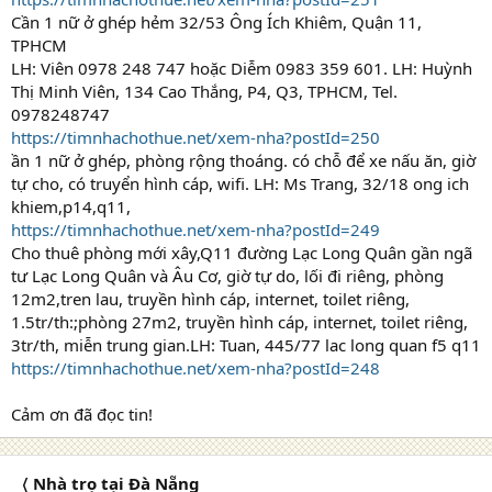
Cần 1 nữ ở ghép hẻm 32/53 Ông Ích Khiêm, Quận 11,
TPHCM
LH: Viên 0978 248 747 hoặc Diễm 0983 359 601. LH: Huỳnh
Thị Minh Viên, 134 Cao Thắng, P4, Q3, TPHCM, Tel.
0978248747
https://timnhachothue.net/xem-nha?postId=250
ần 1 nữ ở ghép, phòng rộng thoáng. có chỗ để xe nấu ăn, giờ
tự cho, có truyển hình cáp, wifi. LH: Ms Trang, 32/18 ong ich
khiem,p14,q11,
https://timnhachothue.net/xem-nha?postId=249
Cho thuê phòng mới xây,Q11 đường Lạc Long Quân gần ngã
tư Lạc Long Quân và Âu Cơ, giờ tự do, lối đi riêng, phòng
12m2,tren lau, truyền hình cáp, internet, toilet riêng,
1.5tr/th:;phòng 27m2, truyền hình cáp, internet, toilet riêng,
3tr/th, miễn trung gian.LH: Tuan, 445/77 lac long quan f5 q11
https://timnhachothue.net/xem-nha?postId=248
Cảm ơn đã đọc tin!
〈 Nhà trọ tại Đà Nẵng