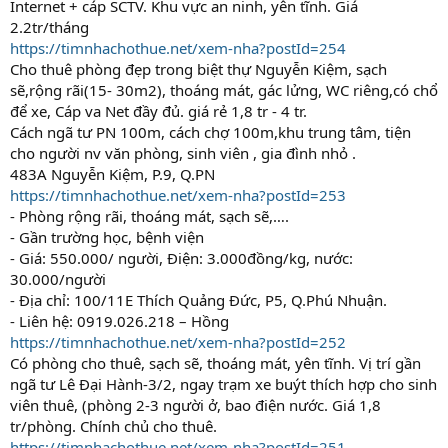
Internet + cáp SCTV. Khu vực an ninh, yên tĩnh. Giá
2.2tr/tháng
https://timnhachothue.net/xem-nha?postId=254
Cho thuê phòng đẹp trong biệt thự Nguyễn Kiệm, sạch
sẽ,rộng rãi(15- 30m2), thoáng mát, gác lửng, WC riêng,có chổ
để xe, Cáp va Net đầy đủ. giá rẻ 1,8 tr - 4 tr.
Cách ngã tư PN 100m, cách chợ 100m,khu trung tâm, tiện
cho người nv văn phòng, sinh viên , gia đình nhỏ .
483A Nguyễn Kiệm, P.9, Q.PN
https://timnhachothue.net/xem-nha?postId=253
- Phòng rộng rãi, thoáng mát, sạch sẽ,….
- Gần trường học, bệnh viện
- Giá: 550.000/ người, Điện: 3.000đồng/kg, nước:
30.000/người
- Địa chỉ: 100/11E Thích Quảng Đức, P5, Q.Phú Nhuận.
- Liên hệ: 0919.026.218 – Hồng
https://timnhachothue.net/xem-nha?postId=252
Có phòng cho thuê, sạch sẽ, thoáng mát, yên tĩnh. Vị trí gần
ngã tư Lê Đại Hành-3/2, ngay trạm xe buýt thích hợp cho sinh
viên thuê, (phòng 2-3 người ở, bao điện nước. Giá 1,8
tr/phòng. Chính chủ cho thuê.
https://timnhachothue.net/xem-nha?postId=251