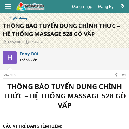
Đăng nhập
Đăng ký
Tuyển dụng
THÔNG BÁO TUYỂN DỤNG CHÍNH THỨC –
HỆ THỐNG MASSAGE 528 GÒ VẤP
T
N
Tony Bùi
5/6/2026
á
g
c
à
Tony Bùi
g
y
Thành viên
i
đ
ả
ă
n
5/6/2026
#1
g
THÔNG BÁO TUYỂN DỤNG CHÍNH
THỨC – HỆ THỐNG MASSAGE 528 GÒ
VẤP​
CÁC VỊ TRÍ ĐANG TÌM KIẾM: