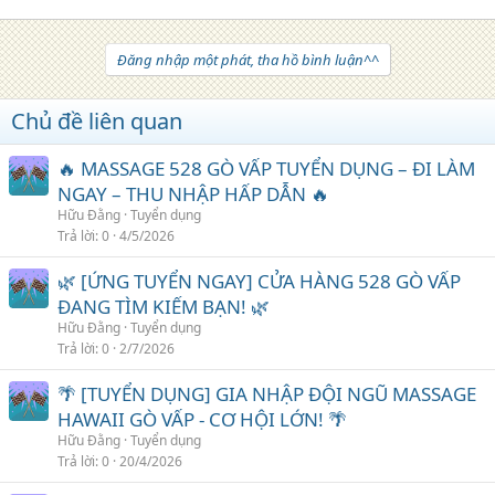
Đăng nhập một phát, tha hồ bình luận^^
Chủ đề liên quan
🔥 MASSAGE 528 GÒ VẤP TUYỂN DỤNG – ĐI LÀM
NGAY – THU NHẬP HẤP DẪN 🔥
Hữu Đằng
Tuyển dụng
Trả lời
0
4/5/2026
🌿 [ỨNG TUYỂN NGAY] CỬA HÀNG 528 GÒ VẤP
ĐANG TÌM KIẾM BẠN! 🌿
Hữu Đằng
Tuyển dụng
Trả lời
0
2/7/2026
🌴 [TUYỂN DỤNG] GIA NHẬP ĐỘI NGŨ MASSAGE
HAWAII GÒ VẤP - CƠ HỘI LỚN! 🌴
Hữu Đằng
Tuyển dụng
Trả lời
0
20/4/2026