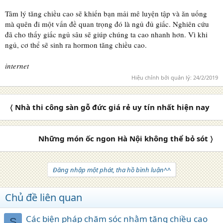
Tâm lý tăng chiều cao sẽ khiến bạn mải mê luyện tập và ăn uống
mà quên đi một vấn đề quan trọng đó là ngủ đủ giấc. Nghiên cứu
đã cho thấy giấc ngủ sâu sẽ giúp chúng ta cao nhanh hơn. Vì khi
ngủ, cơ thể sẽ sinh ra hormon tăng chiều cao.
internet
Hiệu chỉnh bởi quản lý:
24/2/2019
〈 Nhà thi công sàn gỗ đức giá rẻ uy tín nhất hiện nay
Những món ốc ngon Hà Nội không thể bỏ sót 〉
Đăng nhập một phát, tha hồ bình luận^^
Chủ đề liên quan
Các biện pháp chăm sóc nhằm tăng chiều cao
S