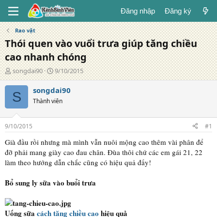
Đăng nhập
Đăng ký
Rao vặt
Thói quen vào vuổi trưa giúp tăng chiều
cao nhanh chóng
T
N
songdai90
9/10/2015
á
g
c
à
songdai90
S
g
y
Thành viên
i
đ
ả
ă
n
9/10/2015
#1
g
Già đầu rồi nhưng mà mình vẫn nuôi mộng cao thêm vài phân để
đỡ phải mang giày cao đau chân. Đùa thôi chứ các em gái 21, 22
làm theo hướng dẫn chắc cũng có hiệu quả đấy!
Bổ sung ly sữa vào buổi trưa
Uống sữa
cách tăng chiều cao
hiệu quả