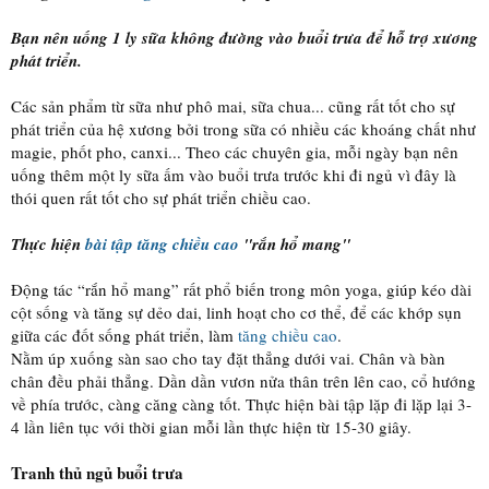
Bạn nên uống 1 ly sữa không đường vào buổi trưa để hỗ trợ xương
phát triển.
Các sản phẩm từ sữa như phô mai, sữa chua... cũng rất tốt cho sự
phát triển của hệ xương bởi trong sữa có nhiều các khoáng chất như
magie, phốt pho, canxi... Theo các chuyên gia, mỗi ngày bạn nên
uống thêm một ly sữa ấm vào buổi trưa trước khi đi ngủ vì đây là
thói quen rất tốt cho sự phát triển chiều cao.
Thực hiện
bài tập tăng chiều cao
"rắn hổ mang"
Động tác “rắn hổ mang” rất phổ biến trong môn yoga, giúp kéo dài
cột sống và tăng sự dẻo dai, linh hoạt cho cơ thể, để các khớp sụn
giữa các đốt sống phát triển, làm
tăng chiều cao
.
Nằm úp xuống sàn sao cho tay đặt thẳng dưới vai. Chân và bàn
chân đều phải thẳng. Dần dần vươn nửa thân trên lên cao, cổ hướng
về phía trước, càng căng càng tốt. Thực hiện bài tập lặp đi lặp lại 3-
4 lần liên tục với thời gian mỗi lần thực hiện từ 15-30 giây.
Tranh thủ ngủ buổi trưa