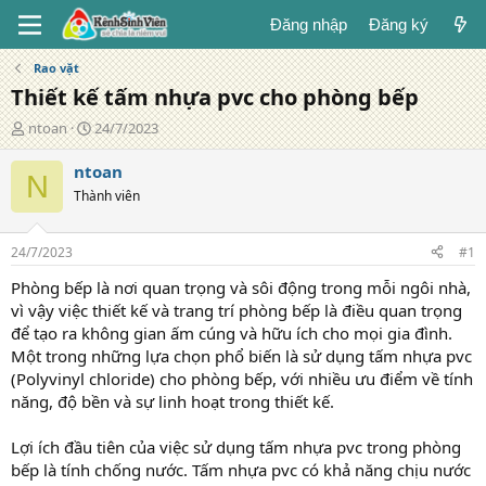
Đăng nhập
Đăng ký
Rao vặt
Thiết kế tấm nhựa pvc cho phòng bếp
T
N
ntoan
24/7/2023
á
g
c
à
ntoan
N
g
y
Thành viên
i
đ
ả
ă
n
24/7/2023
#1
g
Phòng bếp là nơi quan trọng và sôi động trong mỗi ngôi nhà,
vì vậy việc thiết kế và trang trí phòng bếp là điều quan trọng
để tạo ra không gian ấm cúng và hữu ích cho mọi gia đình.
Một trong những lựa chọn phổ biến là sử dụng tấm nhựa pvc
(Polyvinyl chloride) cho phòng bếp, với nhiều ưu điểm về tính
năng, độ bền và sự linh hoạt trong thiết kế.
Lợi ích đầu tiên của việc sử dụng tấm nhựa pvc trong phòng
bếp là tính chống nước. Tấm nhựa pvc có khả năng chịu nước