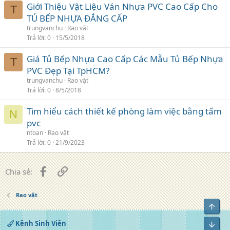
Giới Thiệu Vật Liệu Ván Nhựa PVC Cao Cấp Cho
T
TỦ BẾP NHỰA ĐẲNG CẤP
trungvanchu
Rao vặt
Trả lời
0
15/5/2018
Giá Tủ Bếp Nhựa Cao Cấp Các Mẫu Tủ Bếp Nhựa
T
PVC Đẹp Tại TpHCM?
trungvanchu
Rao vặt
Trả lời
0
8/5/2018
Tìm hiểu cách thiết kế phòng làm việc bằng tấm
N
pvc
ntoan
Rao vặt
Trả lời
0
21/9/2023
Facebook
Liên kết
Chia sẻ:
Rao vặt
Top
Kênh Sinh Viên
Bot