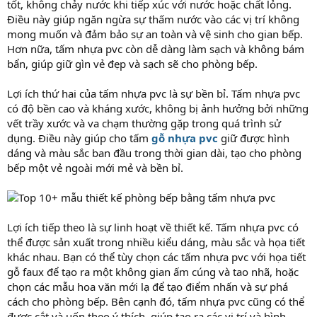
tốt, không chảy nước khi tiếp xúc với nước hoặc chất lỏng.
Điều này giúp ngăn ngừa sự thấm nước vào các vị trí không
mong muốn và đảm bảo sự an toàn và vệ sinh cho gian bếp.
Hơn nữa, tấm nhựa pvc còn dễ dàng làm sạch và không bám
bẩn, giúp giữ gìn vẻ đẹp và sạch sẽ cho phòng bếp.
Lợi ích thứ hai của tấm nhựa pvc là sự bền bỉ. Tấm nhựa pvc
có độ bền cao và kháng xước, không bị ảnh hưởng bởi những
vết trầy xước và va chạm thường gặp trong quá trình sử
dụng. Điều này giúp cho tấm
gỗ nhựa pvc
giữ được hình
dáng và màu sắc ban đầu trong thời gian dài, tạo cho phòng
bếp một vẻ ngoài mới mẻ và bền bỉ.
Lợi ích tiếp theo là sự linh hoạt về thiết kế. Tấm nhựa pvc có
thể được sản xuất trong nhiều kiểu dáng, màu sắc và họa tiết
khác nhau. Bạn có thể tùy chọn các tấm nhựa pvc với họa tiết
gỗ faux để tạo ra một không gian ấm cúng và tao nhã, hoặc
chọn các mẫu hoa văn mới lạ để tạo điểm nhấn và sự phá
cách cho phòng bếp. Bên cạnh đó, tấm nhựa pvc cũng có thể
được cắt và uốn theo ý thích, giúp tạo ra các vị trí và hình