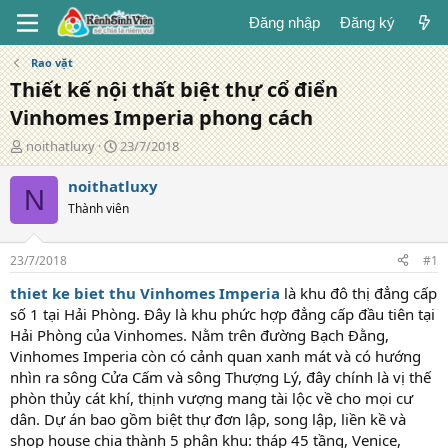
Đăng nhập
Đăng ký
Rao vặt
Thiết kế nội thất biệt thự cổ điển
Vinhomes Imperia phong cách
T
N
noithatluxy
23/7/2018
á
g
c
à
noithatluxy
N
g
y
Thành viên
i
đ
ả
ă
n
23/7/2018
#1
g
thiet ke biet thu Vinhomes Imperia
là khu đô thị đẳng cấp
số 1 tại Hải Phòng. Đây là khu phức hợp đẳng cấp đầu tiên tại
Hải Phòng của Vinhomes. Nằm trên đường Bạch Đằng,
Vinhomes Imperia còn có cảnh quan xanh mát và có hướng
nhìn ra sông Cửa Cấm và sông Thượng Lý, đây chính là vị thế
phòn thủy cát khí, thịnh vượng mang tài lộc về cho mọi cư
dân. Dự án bao gồm biệt thự đơn lập, song lập, liền kề và
shop house chia thành 5 phân khu: tháp 45 tầng, Venice,