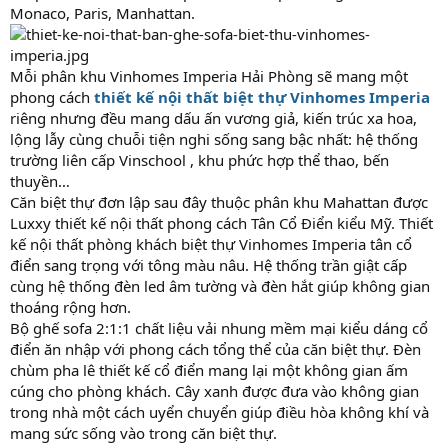
Monaco, Paris, Manhattan.
Mỗi phân khu Vinhomes Imperia Hải Phòng sẽ mang một
phong cách
thiết kế nội thất biệt thự Vinhomes Imperia
riêng nhưng đều mang dấu ấn vương giả, kiến trúc xa hoa,
lộng lẫy cùng chuỗi tiện nghi sống sang bậc nhất: hệ thống
trường liên cấp Vinschool , khu phức hợp thể thao, bến
thuyền…
Căn biệt thự đơn lập sau đây thuộc phân khu Mahattan được
Luxxy thiết kế nội thất phong cách Tân Cổ Điển kiểu Mỹ. Thiết
kế nội thất phòng khách biệt thự Vinhomes Imperia tân cổ
điển sang trọng với tông màu nâu. Hệ thống trần giật cấp
cùng hệ thống đèn led âm tường và đèn hắt giúp không gian
thoáng rộng hơn.
Bộ ghế sofa 2:1:1 chất liệu vải nhung mềm mại kiểu dáng cổ
điển ăn nhập với phong cách tổng thể của căn biệt thự. Đèn
chùm pha lê thiết kế cổ điển mang lại một không gian ấm
cúng cho phòng khách. Cây xanh được đưa vào không gian
trong nhà một cách uyển chuyển giúp điều hòa không khí và
mang sức sống vào trong căn biệt thự.