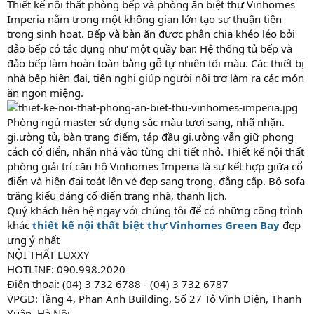
Thiết kế nội thất phòng bếp và phòng ăn biệt thự Vinhomes
Imperia nằm trong một không gian lớn tạo sự thuận tiện
trong sinh hoạt. Bếp và bàn ăn được phân chia khéo léo bởi
đảo bếp có tác dụng như một quầy bar. Hệ thống tủ bếp và
đảo bếp làm hoàn toàn bằng gỗ tự nhiên tối màu. Các thiết bị
nhà bếp hiện đại, tiện nghi giúp người nội trợ làm ra các món
ăn ngon miệng.
Phòng ngủ master sử dụng sắc màu tươi sang, nhã nhặn.
gi.ường tủ, bàn trang điểm, táp đầu gi.ường vẫn giữ phong
cách cổ điển, nhấn nhá vào từng chi tiết nhỏ. Thiết kế nội thất
phòng giải trí căn hộ Vinhomes Imperia là sự kết hợp giữa cổ
điển và hiện đại toát lên vẻ đẹp sang trọng, đẳng cấp. Bộ sofa
trắng kiểu dáng cổ điển trang nhã, thanh lịch.
Quý khách liên hệ ngay với chúng tôi để có những công trình
khác
thiết kế nội thất biệt thự Vinhomes Green Bay
đẹp
ưng ý nhất
NỘI THẤT LUXXY
HOTLINE: 090.998.2020
Điện thoại: (04) 3 732 6788 - (04) 3 732 6787
VPGD: Tầng 4, Phan Anh Building, Số 27 Tô Vĩnh Diện, Thanh
Xuân, Hà Nội