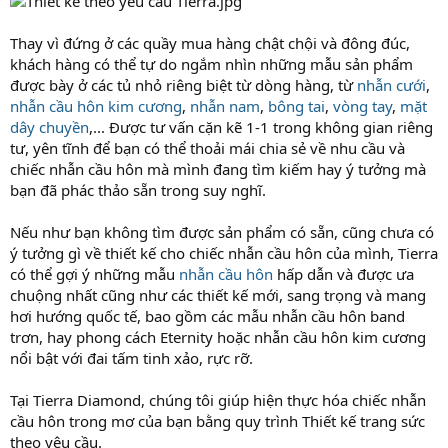
Thay vì đứng ở các quầy mua hàng chật chội và đông đúc,
khách hàng có thể tự do ngắm nhìn những mẫu sản phẩm
được bày ở các tủ nhỏ riêng biệt từ dòng hàng, từ
nhẫn cưới
,
nhẫn cầu hôn kim cương
,
nhẫn nam
,
bông tai
,
vòng tay
,
mặt
dây chuyền
,... Được tư vấn cặn kẽ 1-1 trong không gian riêng
tư, yên tĩnh để bạn có thể thoải mái chia sẻ về nhu cầu và
chiếc nhẫn cầu hôn mà mình đang tìm kiếm hay ý tưởng mà
bạn đã phác thảo sẵn trong suy nghĩ.
Nếu như bạn không tìm được sản phẩm có sẵn, cũng chưa có
ý tưởng gì về thiết kế cho chiếc nhẫn cầu hôn của mình, Tierra
có thể gợi ý những mẫu
nhẫn cầu hôn
hấp dẫn và được ưa
chuộng nhất cũng như các thiết kế mới, sang trọng và mang
hơi hướng quốc tế, bao gồm các mẫu nhẫn cầu hôn band
trơn, hay phong cách Eternity hoặc nhẫn cầu hôn kim cương
nổi bật với đai tấm tinh xảo, rực rỡ.
Tại Tierra Diamond, chúng tôi giúp hiện thực hóa chiếc nhẫn
cầu hôn trong mơ của bạn bằng quy trình Thiết kế trang sức
theo yêu cầu.