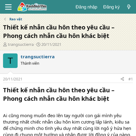
Đăng nhập
Đăng ký
Rao vặt
Thiết kế nhẫn cầu hôn theo yêu cầu –
Phong cách nhẫn cầu hôn khác biệt
T
N
trangsuctierra
20/11/2021
á
g
c
à
trangsuctierra
T
g
y
Thành viên
i
đ
ả
ă
n
20/11/2021
#1
g
Thiết kế nhẫn cầu hôn theo yêu cầu –
Phong cách nhẫn cầu hôn khác biệt​
Ai cũng mong muốn đeo lên tay người con gái mình yêu
thương nhất chiếc nhẫn cầu hôn kim cương lấp lánh, kiêu sa
để chứng minh cho tình yêu duy nhất cùng lời ngỏ ý hứa hẹn
cùng đi chung một hướng và nhận được lời đồng ý của nàng.